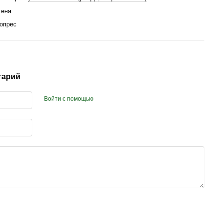
тена
ропрес
тарий
Войти с помощью