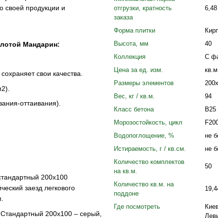
о своей продукции и
отгрузки, кратность
6,48
заказа
Форма плитки
Кир
Высота, мм
40
олотой Мандарин:
Коллекция
С ф
Цена за ед. изм.
кв.м
 сохраняет свои качества.
Размеры элементов
200
2).
Вес, кг / кв.м.
94
зания-оттаивания).
Класс бетона
B25
Морозостойкость, цикл
F20
Водопоглощение, %
не б
Истираемость, г / кв.см.
не б
Количество комплектов
50
на кв.м.
стандартный 200х100
Количество кв.м. на
ческий заезд легкового
19,4
поддоне
.
Где посмотреть
Кие
 Стандартный 200х100 – серый,
Лев