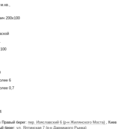
 м.кв.,
пич 200х100
аской
.
x100
0
олее 6
олее 0,7
4
в Правый берег:
пер. Изяславский 6 (р-н Жилянского Моста)
, Киев
ый берег:
ул. Ялтинская 7 (р-н Дарницкого Рынка)