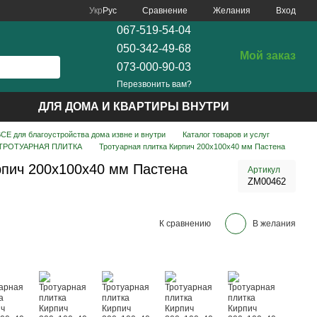
Сравнение
Укр
Рус
Желания
Вход
067-519-54-04
050-342-49-68
Мой заказ
073-000-90-03
Перезвонить вам?
ДЛЯ ДОМА И КВАРТИРЫ ВНУТРИ
Е для благоустройства дома извне и внутри
Каталог товаров и услуг
ТРОТУАРНАЯ ПЛИТКА
Тротуарная плитка Кирпич 200х100х40 мм Пастена
рпич 200х100х40 мм Пастена
Артикул
ZM00462
К сравнению
В желания