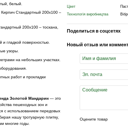
тый, белый.
Цвет
Пас
 Кирпич Стандартный 200х100 –
Технологія виробництва
Віб
андартный 200х100 – тоскана,
Поделиться в соцсетях
й и гладкой поверхностью.
Новый отзыв или коммен
ые узоры.
етрами на небольших участках.
 оборудования.
тных работ и прокладки
ренда Золотой Мандарин
— это
ойства пешеходных зон и
ся с использованием передовых
ыбирая нашу тротуарную плитку,
Оцените товар
вам многие годы.