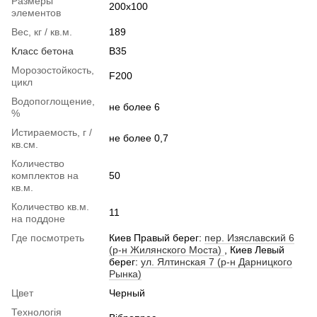
Размеры
200x100
элементов
Вес, кг / кв.м.
189
Класс бетона
B35
Морозостойкость,
F200
цикл
Водопоглощение,
не более 6
%
Истираемость, г /
не более 0,7
кв.см.
Количество
комплектов на
50
кв.м.
Количество кв.м.
11
на поддоне
Где посмотреть
Киев Правый берег:
пер. Изяславский 6
(р-н Жилянского Моста)
, Киев Левый
берег:
ул. Ялтинская 7 (р-н Дарницкого
Рынка)
Цвет
Черный
Технологія