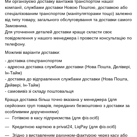
Ми організуємо доставку вантажів транспортом нашої
компанії, службами доставки Новою Поштою, доставкою або
спеціалізованим транспортом (маніпуляторами тощо) залежно
від типу товару, загального обслуговування та доставки самого
Замовника.
Для уточнення деталей доставки краще скласти своє
повідомлення у нашого менеджера і провести консультацію по
телефону.
Можливі варіанти доставки:
- доставка спецтранспортом
- адресна доставка службами доставки (Нова Пошта, Делівері,
Ін-Тайм)
- доставка до відправлення службами доставки (Нова Пошта,
Дейвері, Ін-Тайм)
- самовивіз зі складу поштовальця
Краща доставка більш точно вказана у менеджера (для
серйозних груп товарів, переданих безкоштовно з доставки за
особливими дорученнями)
Готівкою в касу підприємства (для фіз.осіб)
Кредитною карткою в privat24, LiqPay (для фіз.осіб)
Згідно з виставленим рахунком-фактурою через касу або