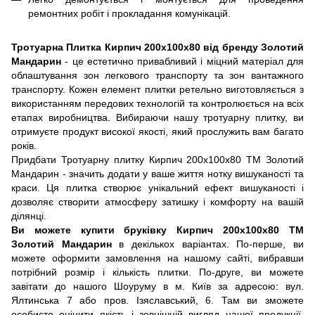
ремонтних робіт і прокладання комунікацій.
Тротуарна Плитка Кирпич 200х100х80 від бренду Золотий
Мандарин
- це естетично привабливий і міцний матеріал для
облаштування зон легкового транспорту та зон вантажного
транспорту. Кожен елемент плитки ретельно виготовляється з
використанням передових технологій та контролюється на всіх
етапах виробництва. Вибираючи нашу тротуарну плитку, ви
отримуєте продукт високої якості, який прослужить вам багато
років.
Придбати Тротуарну плитку Кирпич 200х100х80 ТМ Золотий
Мандарин - значить додати у ваше життя нотку вишуканості та
краси. Ця плитка створює унікальний ефект вишуканості і
дозволяє створити атмосферу затишку і комфорту на вашій
ділянці.
Ви можете купити бруківку Кирпич 200х100х80 ТМ
Золотий Мандарин
в декількох варіантах. По-перше, ви
можете оформити замовлення на нашому сайті, вибравши
потрібний розмір і кількість плитки. По-друге, ви можете
завітати до нашого Шоуруму в м. Київ за адресою: вул.
Ялтинська 7 або пров. Ізяславський, 6. Там ви зможете
особисто оцінити якість і зовнішній вигляд нашої продукції,