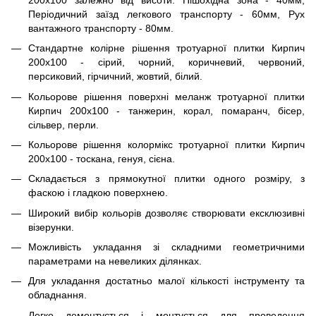
Періодичний заїзд легкового транспорту - 60мм, Рух
вантажного транспорту - 80мм.
Стандартне колірне рішення тротуарної плитки Кирпич
200х100 - сірий, чорний, коричневий, червоний,
персиковий, гірчичний, жовтий, білий.
Кольорове рішення поверхні меланж тротуарної плитки
Кирпич 200х100 - танжерин, корал, помаранч, бісер,
сільвер, перли.
Кольорове рішення колормікс тротуарної плитки Кирпич
200х100 - тоскана, генуя, сієна.
Складається з прямокутної плитки одного розміру, з
фаскою і гладкою поверхнею.
Широкий вибір кольорів дозволяє створювати ексклюзивні
візерунки.
Можливість укладання зі складними геометричними
параметрами на невеликих ділянках.
Для укладання достатньо малої кількості інструменту та
обладнання.
Легко демонтується і монтується для проведення