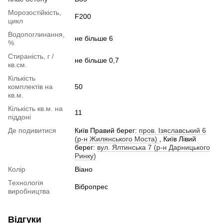
Морозостійкість,
F200
цикл
Водопоглинання,
не більше 6
%
Стираність, г /
не більше 0,7
кв.см.
Кількість
комплектів на
50
кв.м.
Кількість кв.м. на
11
піддоні
Де подивитися
Київ Правий берег:
пров. Ізяславський 6
(р-н Жилянського Моста)
, Київ Лівий
берег:
вул. Ялтинська 7 (р-н Дарницького
Ринку)
Колір
Віано
Технологія
Вібропрес
виробництва
Відгуки