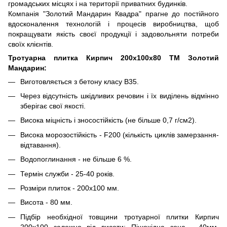
громадських місцях і на території приватних будинків.
Компанія "Золотий Мандарин Квадра" прагне до постійного
вдосконалення технологій і процесів виробництва, щоб
покращувати якість своєї продукції і задовольняти потреби
своїх клієнтів.
Тротуарна плитка Кирпич 200х100х80 ТМ Золотий
Мандарин:
Виготовляється з бетону класу В35.
Через відсутність шкідливих речовин і їх виділень відмінно
зберігає свої якості.
Висока міцність і зносостійкість (не більше 0,7 г/см2).
Висока морозостійкість - F200 (кількість циклів замерзання-
відтавання).
Водопоглинання - не більше 6 %.
Термін служби - 25-40 років.
Розміри плиток - 200х100 мм.
Висота - 80 мм.
Підбір необхідної товщини тротуарної плитки Кирпич
200х100 залежно від висоти: Пішохідна зона - 40мм,