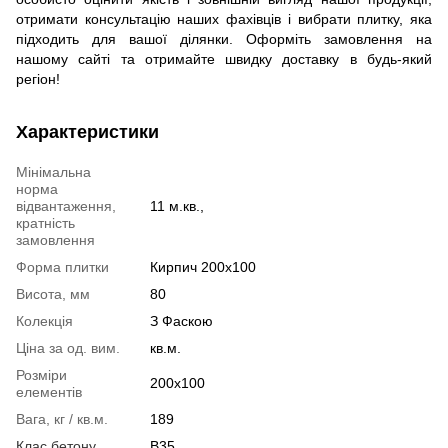
отримати консультацію наших фахівців і вибрати плитку, яка
підходить для вашої ділянки. Оформіть замовлення на
нашому сайті та отримайте швидку доставку в будь-який
регіон!
Характеристики
Мінімальна
норма
відвантаження,
11 м.кв.,
кратність
замовлення
Форма плитки
Кирпич 200х100
Висота, мм
80
Колекція
З Фаскою
Ціна за од. вим.
кв.м.
Розміри
200x100
елементів
Вага, кг / кв.м.
189
Клас бетону
B35