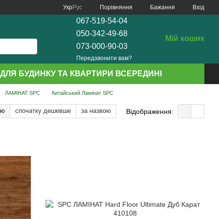
Порівняння
Укр
Рус
Бажання
Вхід
067-519-54-04
050-342-49-68
Мій кошик
073-000-90-03
Передзвонити вам?
ДЛЯ БУДИНКУ ТА КВАРТИРИ ВСЕРЕДИНІ
ЛАМІНАТ SPC
Китайський Ламінат SPC
тю
спочатку дешевше
за назвою
Відображення: