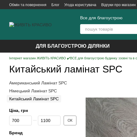
Перейти до основного контенту
Обмін та повернення
Блог
Угода користувача
Відгуки про магазин
Все для благоустрою
ДЛЯ БЛАГОУСТРОЮ ДІЛЯНКИ
Інтернет магазин ЖИВІТЬ КРАСИВО ✔️ВСЕ для благоустрою будинку ззовні та в 
Китайський ламінат SPC
Американський Ламінат SPC
Німецький Ламінат SPC
Китайський Ламінат SPC
Ціна, грн
Від Ціна, грн
До Ціна, грн
ОК
Бренд