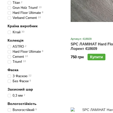
Titan
2
Grun Holz Triumf
10
Hard Floor Ultimate
8
Verband Cement
10
Країна виробник
Кітай
30
Артикул: 418609
Колекція
SPC ЛАМІНАТ Hard Floo
ASTRO
2
Лорент 418609
Hard Floor Ultimate
8
Cement
10
750 грн
Купити
Triumf
10
Фаска
З Фаскою
22
Без Фаски
8
Захисний шар
0,3 мм
2
Вологостійкість
Вологостійкий
9