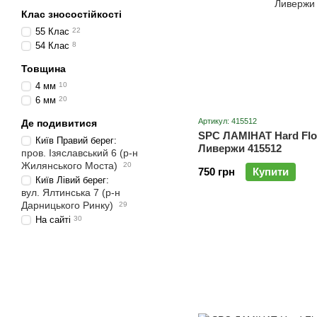
Клас зносостійкості
55 Клас
22
54 Клас
8
Товщина
4 мм
10
6 мм
20
Артикул: 415512
Де подивитися
SPC ЛАМІНАТ Hard Floo
Київ Правий берег:
Ливержи 415512
пров. Ізяславський 6 (р-н
Жилянського Моста)
20
750 грн
Купити
Київ Лівий берег:
вул. Ялтинська 7 (р-н
Дарницького Ринку)
29
На сайті
30