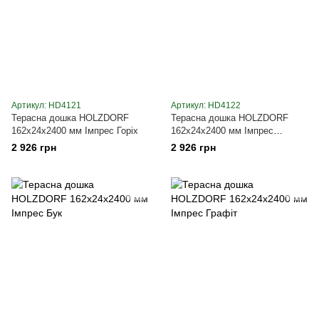
Артикул: HD4121
Артикул: HD4122
Терасна дошка HOLZDORF
Терасна дошка HOLZDORF
162х24х2400 мм Імпрес Горіх
162х24х2400 мм Імпрес
Каштан
2 926 грн
2 926 грн