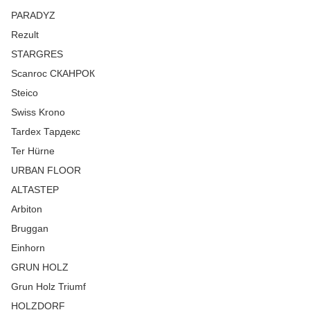
PARADYZ
Rezult
STARGRES
Scanroc СКАНРОК
Steico
Swiss Krono
Tardex Тардекс
Ter Hürne
URBAN FLOOR
ALTASTEP
Arbiton
Bruggan
Einhorn
GRUN HOLZ
Grun Holz Triumf
HOLZDORF