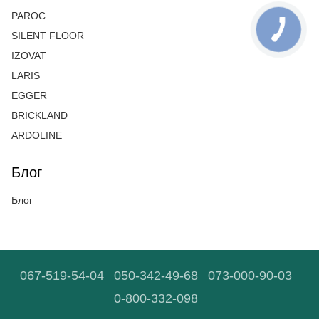
PAROC
SILENT FLOOR
IZOVAT
LARIS
EGGER
BRICKLAND
ARDOLINE
Блог
Блог
067-519-54-04
050-342-49-68
073-000-90-03
0-800-332-098