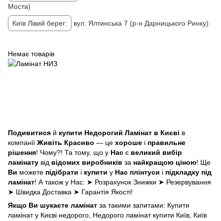
Моста)
Київ Лівий берег:
вул. Ялтинська 7 (р-н Дарницького Ринку)
Немає товарів
Подивитися
й
купити Недорогий Ламінат в Києві
в
компанії
Живіть Красиво
— це
хороше
і
правильне
рішення
! Чому?! Та тому, що у
Нас
є
великий вибір
ламінату
від
відомих виробників
за
найкращою ціною
! Ще
Ви
можете
підібрати
і
купити
у
Нас
плінтуси
і
підкладку під
ламінат
! А також у Нас: ➤ Розрахунок Знижки ➤ Резервування
➤ Швидка Доставка ➤ Гарантія Якості!
Якщо Ви шукаєте ламінат
за такими запитами: Купити
ламінат у Києві недорого, Недорого ламінат купити Київ, Київ