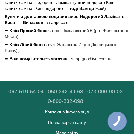
купити ламінат недорого, Ламінат купити недорого Київ,
купити ламінат Київ недорого —
тоді Вам до Нас
!)
Купити з доставкою подивившись Недорогий Ламінат в
Києві
—
Ви
можете за адресою:
➦
Київ Правий берег:
пров. Ізяславський 6 (р-н Жилянського
Моста)
;
➦
Київ Лівий берег:
вул. Ялтинська 7 (р-н Дарницького
Ринку)
;
➦
В нашому Інтернет-магазині:
shop.goodlive.com.ua
.
067-519-54-04
050-342-49-68
073-000-90-03
0-800-332-098
Контактна інформація
Повна версія сайту
Мапа сайту