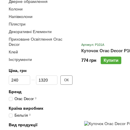
Дверне обрамлення
Колони
Напівколони
Пілястри
Декоративні Елементи
Приховане Освітлення Orac
Decor
Артикул: P101A
Куточок Orac Decor P
Клей
Інструменти
774 грн
Купити
Ціна, грн
Від Ціна, грн
До Ціна, грн
ОК
Бренд
Orac Decor
9
Країна виробник
Бельгія
9
Вид продукції