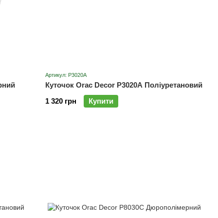
Артикул: P3020A
рний
Куточок Orac Decor P3020A Поліуретановий
1 320 грн
Купити