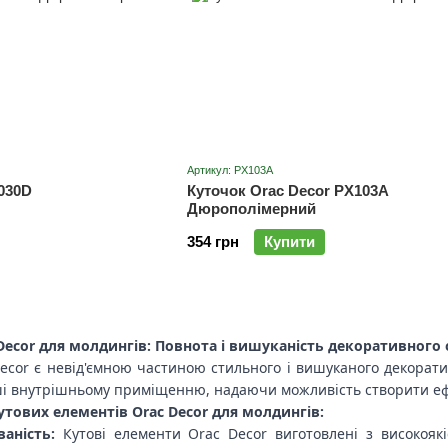
Артикул: PX103A
030D
Куточок Orac Decor PX103A
Дюрополімерний
354 грн
Купити
 Decor для молдингів: Повнота і вишуканість декоративног
Decor є невід'ємною частиною стильного і вишуканого декора
ші внутрішньому приміщенню, надаючи можливість створити ефе
утових елементів Orac Decor для молдингів:
ваність:
Кутові елементи Orac Decor виготовлені з високоякі