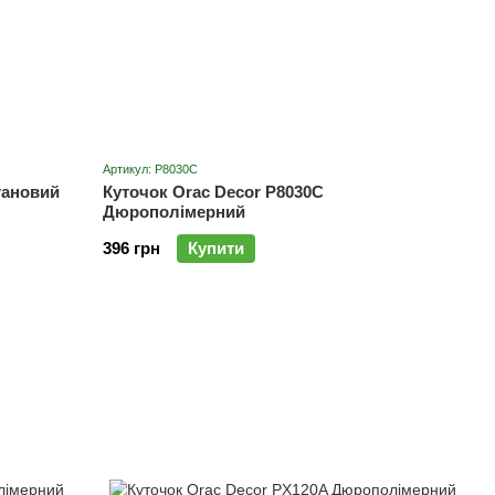
Артикул: P8030C
тановий
Куточок Orac Decor P8030C
Дюрополімерний
396 грн
Купити