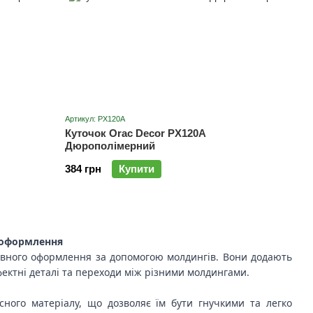
Артикул: PX120A
Куточок Orac Decor PX120A
Дюрополімерний
384 грн
Купити
о оформлення
тивного оформлення за допомогою молдингів. Вони додають
ктні деталі та переходи між різними молдингами.
сного матеріалу, що дозволяє їм бути гнучкими та легко