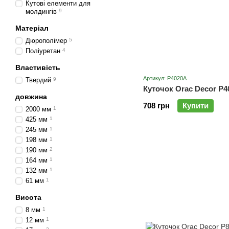
Кутові елементи для
молдингів
9
Матеріал
Дюрополімер
5
Поліуретан
4
Властивість
Артикул: P4020A
Твердий
9
Куточок Orac Decor P
довжина
708 грн
Купити
2000 мм
1
425 мм
1
245 мм
1
198 мм
1
190 мм
2
164 мм
1
132 мм
1
61 мм
1
Висота
8 мм
1
12 мм
1