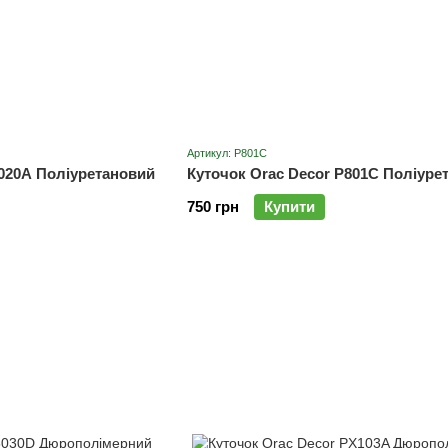
Артикул: P801C
4020A Поліуретановий
Куточок Orac Decor P801C Поліуре
750 грн
Купити