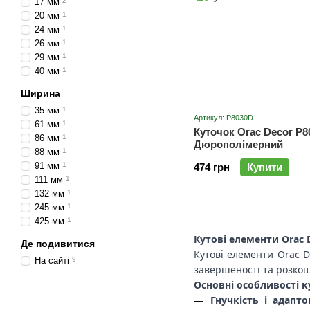
17 мм
2
20 мм
1
24 мм
1
26 мм
1
29 мм
1
40 мм
1
Ширина
35 мм
1
Артикул: P8030D
61 мм
1
Куточок Orac Decor P8
86 мм
1
Дюрополімерний
88 мм
1
91 мм
1
474 грн
Купити
111 мм
1
132 мм
1
245 мм
1
425 мм
1
Кутові елементи Orac
Де подивитися
Кутові елементи Orac 
На сайті
9
завершеності та розко
Основні особливості к
Гнучкість і адапто