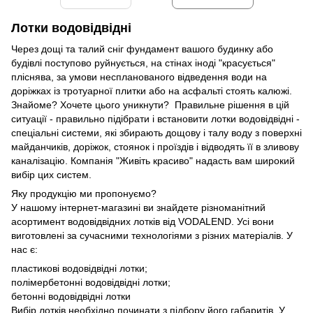
Лотки водовідвідні
Через дощі та талий сніг фундамент вашого будинку або
будівлі поступово руйнується, на стінах іноді "красується"
пліснява, за умови неспланованого відведення води на
доріжках із тротуарної плитки або на асфальті стоять калюжі.
Знайоме? Хочете цього уникнути? Правильне рішення в цій
ситуації - правильно підібрати і встановити лотки водовідвідні -
спеціальні системи, які збирають дощову і талу воду з поверхні
майданчиків, доріжок, стоянок і проїздів і відводять її в зливову
каналізацію. Компанія "Живіть красиво" надасть вам широкий
вибір цих систем.
Яку продукцію ми пропонуємо?
У нашому інтернет-магазині ви знайдете різноманітний
асортимент водовідвідних лотків від VODALEND. Усі вони
виготовлені за сучасними технологіями з різних матеріалів. У
нас є:
пластикові водовідвідні лотки;
полімербетонні водовідвідні лотки;
бетонні водовідвідні лотки
Вибір лотків необхідно починати з підбору його габаритів. У