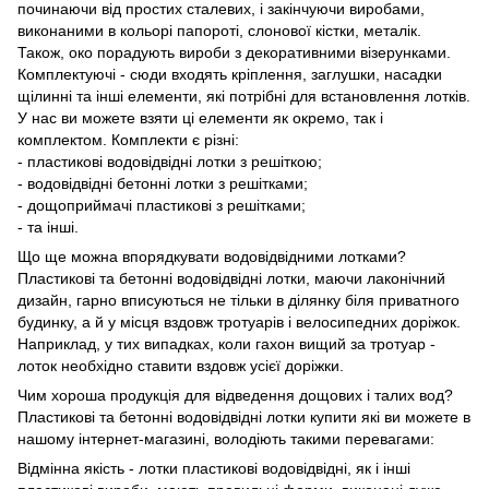
починаючи від простих сталевих, і закінчуючи виробами,
виконаними в кольорі папороті, слонової кістки, металік.
Також, око порадують вироби з декоративними візерунками.
Комплектуючі - сюди входять кріплення, заглушки, насадки
щілинні та інші елементи, які потрібні для встановлення лотків.
У нас ви можете взяти ці елементи як окремо, так і
комплектом. Комплекти є різні:
- пластикові водовідвідні лотки з решіткою;
- водовідвідні бетонні лотки з решітками;
- дощоприймачі пластикові з решітками;
- та інші.
Що ще можна впорядкувати водовідвідними лотками?
Пластикові та бетонні водовідвідні лотки, маючи лаконічний
дизайн, гарно вписуються не тільки в ділянку біля приватного
будинку, а й у місця вздовж тротуарів і велосипедних доріжок.
Наприклад, у тих випадках, коли гахон вищий за тротуар -
лоток необхідно ставити вздовж усієї доріжки.
Чим хороша продукція для відведення дощових і талих вод?
Пластикові та бетонні водовідвідні лотки купити які ви можете в
нашому інтернет-магазині, володіють такими перевагами:
Відмінна якість - лотки пластикові водовідвідні, як і інші