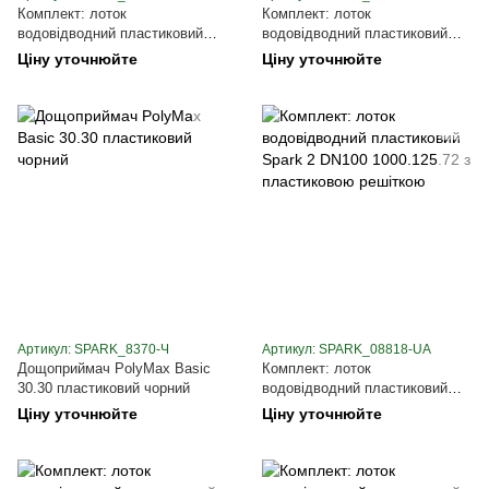
Комплект: лоток
Комплект: лоток
водовідводний пластиковий
водовідводний пластиковий
Spark 2 DN100 1000.125.72 з
Spark 3 DN100 1000.130.100 з
Ціну уточнюйте
Ціну уточнюйте
оцинкованною решіткою
оцинкованною решіткою
Артикул: SPARK_8370-Ч
Артикул: SPARK_08818-UA
Дощоприймач PolyMax Basic
Комплект: лоток
30.30 пластиковий чорний
водовідводний пластиковий
Spark 2 DN100 1000.125.72 з
Ціну уточнюйте
Ціну уточнюйте
пластиковою решіткою