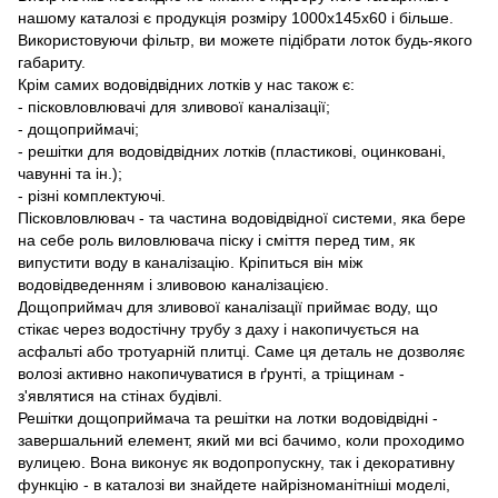
нашому каталозі є продукція розміру 1000x145x60 і більше.
Використовуючи фільтр, ви можете підібрати лоток будь-якого
габариту.
Крім самих водовідвідних лотків у нас також є:
- пісковловлювачі для зливової каналізації;
- дощоприймачі;
- решітки для водовідвідних лотків (пластикові, оцинковані,
чавунні та ін.);
- різні комплектуючі.
Пісковловлювач - та частина водовідвідної системи, яка бере
на себе роль виловлювача піску і сміття перед тим, як
випустити воду в каналізацію. Кріпиться він між
водовідведенням і зливовою каналізацією.
Дощоприймач для зливової каналізації приймає воду, що
стікає через водостічну трубу з даху і накопичується на
асфальті або тротуарній плитці. Саме ця деталь не дозволяє
волозі активно накопичуватися в ґрунті, а тріщинам -
з'являтися на стінах будівлі.
Решітки дощоприймача та решітки на лотки водовідвідні -
завершальний елемент, який ми всі бачимо, коли проходимо
вулицею. Вона виконує як водопропускну, так і декоративну
функцію - в каталозі ви знайдете найрізноманітніші моделі,