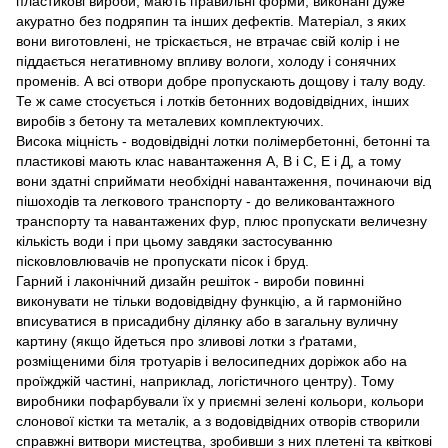
пластикові вироби, мають правильні форми, виконані дуже
акуратно без подряпин та інших дефектів. Матеріал, з яких
вони виготовлені, не тріскається, не втрачає свій колір і не
піддається негативному впливу вологи, холоду і сонячних
променів. А всі отвори добре пропускають дощову і талу воду.
Те ж саме стосується і лотків бетонних водовідвідних, інших
виробів з бетону та металевих комплектуючих.
Висока міцність - водовідвідні лотки полімербетонні, бетонні та
пластикові мають клас навантаження A, B і C, Е і Д, а тому
вони здатні сприймати необхідні навантаження, починаючи від
пішоходів та легкового транспорту - до великовантажного
транспорту та навантажених фур, плюс пропускати величезну
кількість води і при цьому завдяки застосуванню
пісковловлювачів не пропускати пісок і бруд.
Гарний і лаконічний дизайн решіток - вироби повинні
виконувати не тільки водовідвідну функцію, а й гармонійно
вписуватися в присадибну ділянку або в загальну вуличну
картину (якщо йдеться про зливові лотки з ґратами,
розміщеними біля тротуарів і велосипедних доріжок або на
проїжджій частині, наприклад, логістичного центру). Тому
виробники пофарбували їх у приємні зелені кольори, кольори
слонової кістки та металік, а з водовідвідних отворів створили
справжні витвори мистецтва, зробивши з них плетені та квіткові