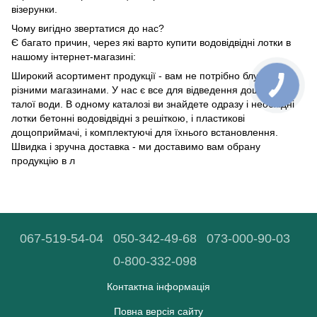
візерунки.
Чому вигідно звертатися до нас?
Є багато причин, через які варто купити водовідвідні лотки в
нашому інтернет-магазині:
Широкий асортимент продукції - вам не потрібно блукати
різними магазинами. У нас є все для відведення дощової та
талої води. В одному каталозі ви знайдете одразу і необхідні
лотки бетонні водовідвідні з решіткою, і пластикові
дощоприймачі, і комплектуючі для їхнього встановлення.
Швидка і зручна доставка - ми доставимо вам обрану
продукцію в л
067-519-54-04
050-342-49-68
073-000-90-03
0-800-332-098
Контактна інформація
Повна версія сайту