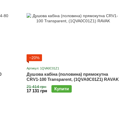
−20%
Артикул: 1QVA0C01Z1
0
Душова кабіна (половина) прямокутна
CRV1-100 Transparent, (1QVA0C01Z1) RAVAK
21 414 грн
Купити
17 131 грн