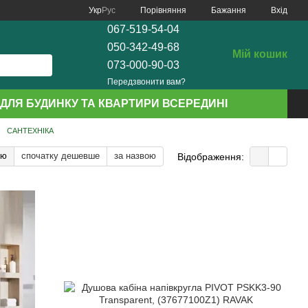
Порівняння
Укр
Рус
Бажання
Вхід
067-519-54-04
050-342-49-68
Мій кошик
073-000-90-03
Передзвонити вам?
ДЛЯ БУДИНКУ ТА КВАРТИРИ ВСЕРЕДИНІ
САНТЕХНІКА
тю
спочатку дешевше
за назвою
Відображення: