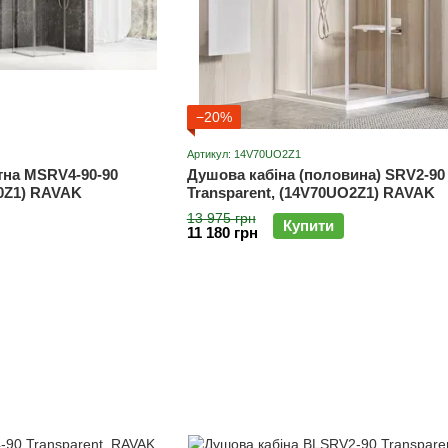
−20%
Артикул: 14V70UO2Z1
тна MSRV4-90-90
Душова кабіна (половина) SRV2-90 
00Z1) RAVAK
Transparent, (14V70UO2Z1) RAVAK
13 975 грн
Купити
11 180 грн