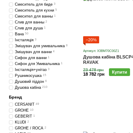
Смеситель для биде
3
Смеситель для кухни
5
Смесител для ванны
1
Слив для ванны
2
Слив для душа
1
Вана
50
−20%
Інсталяція
3
Змішувач для умивальника
8
Артикул: X3BM70C00Z1
Змішувач для ванни
4
Душова кабіна BLSCP4-
Сифон для ванни
1
RAVAK
Сифон для Умивальника
1
Інсталяція+унітаз
3
23 478 грн
Купити
18 782 грн
Рушникосушка
15
Душовий піддон
6
Душова кабіна
210
Бренд
CERSANIT
49
GROHE
10
GEBERIT
1
KLUDI
2
GROHE / ROCA
2