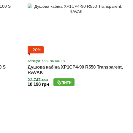
−20%
Артикул: X3B270C00Z1B
0 S
Душова кабіна XP1CP4-90 R550 Transparent,
RAVAK
22 747 грн
Купити
18 198 грн