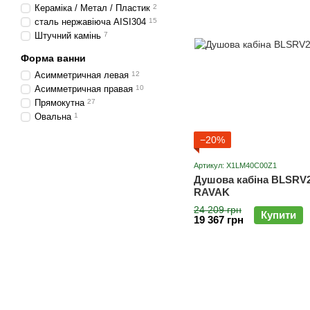
Кераміка / Метал / Пластик
2
сталь нержавіюча AISI304
15
Штучний камінь
7
Форма ванни
Асимметричная левая
12
Асимметричная правая
10
Прямокутна
27
Овальна
1
−20%
Артикул: X1LM40C00Z1
Душова кабіна BLSRV2-
RAVAK
24 209 грн
Купити
19 367 грн