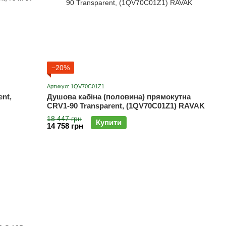
−20%
Артикул: 1QV70C01Z1
nt,
Душова кабіна (половина) прямокутна
CRV1-90 Transparent, (1QV70C01Z1) RAVAK
18 447 грн
Купити
14 758 грн