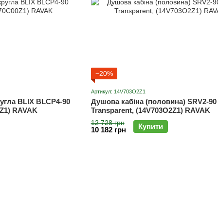
−20%
Артикул: 14V703O2Z1
угла BLIX BLCP4-90
Душова кабіна (половина) SRV2-90 
0Z1) RAVAK
Transparent, (14V703O2Z1) RAVAK
12 728 грн
Купити
10 182 грн