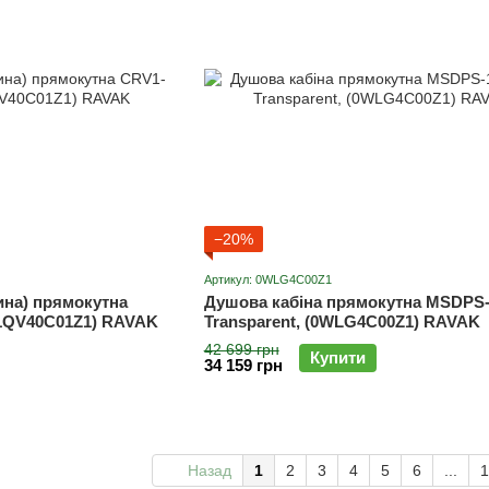
−20%
Артикул: 0WLG4C00Z1
ина) прямокутна
Душова кабіна прямокутна MSDPS-
 (1QV40C01Z1) RAVAK
Transparent, (0WLG4C00Z1) RAVAK
42 699 грн
Купити
34 159 грн
Назад
1
2
3
4
5
6
...
1