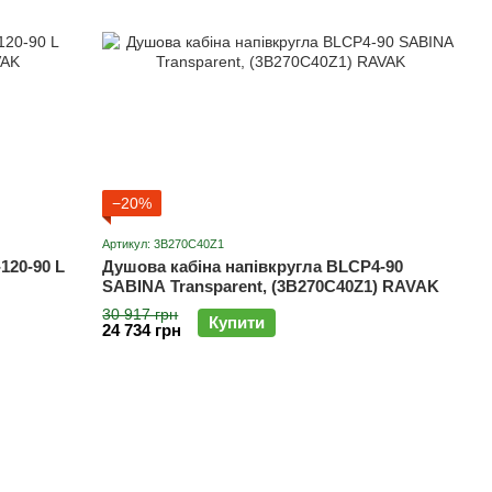
−20%
Артикул: 3B270C40Z1
120-90 L
Душова кабіна напівкругла BLCP4-90
SABINA Transparent, (3B270C40Z1) RAVAK
30 917 грн
Купити
24 734 грн