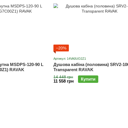
−20%
Артикул: 14VA0UO2Z1
утна MSDPS-120-90 L
Душова кабіна (половина) SRV2-10
00Z1) RAVAK
Transparent RAVAK
14 448 грн
Купити
11 558 грн