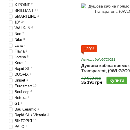
X-POINT
2
BRILLIANT
17
SMARTLINE
4
10°
24
WALK-IN
6
Nao
2
Nike
3
Lana
3
−20%
Flavia
3
Lorena
8
Артикул: 0WLG7C00Z1
Korat
5
Душова кабіна прямок
Rapid SL
1
Transparent, (0WLG7C
DUOFIX
1
43 989 грн
Купити
Uniset
1
35 191 грн
Eurosmart
10
BauLoop
4
Rotexa
1
G1
1
Bau Ceramic
1
Rapid SL / Victoria
2
ВІКТОРІЯ
15
PALO
7