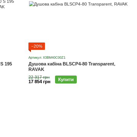
−20%
Артикул: X3BM40C00Z1
S 195
Душова кабіна BLSCP4-80 Transparent,
RAVAK
22 317 грн
Купити
17 854 грн