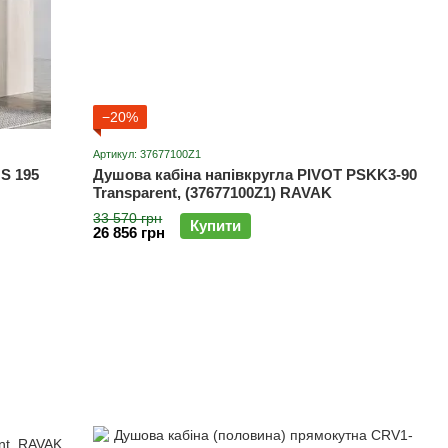
−20%
Артикул: 37677100Z1
S 195
Душова кабіна напівкругла PIVOT PSKK3-90
Transparent, (37677100Z1) RAVAK
33 570 грн
Купити
26 856 грн