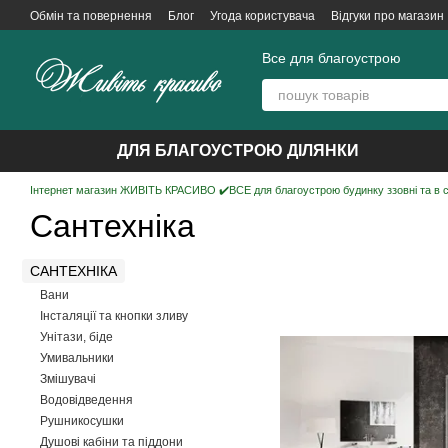
Перейти до основного контенту
Обмін та повернення
Блог
Угода користувача
Відгуки про магазин
Все для благоустрою
ДЛЯ БЛАГОУСТРОЮ ДІЛЯНКИ
Інтернет магазин ЖИВІТЬ КРАСИВО ✔️ВСЕ для благоустрою будинку ззовні та в 
Сантехніка
САНТЕХНІКА
Вани
Інсталяції та кнопки зливу
Унітази, біде
Умивальники
Змішувачі
Водовідведення
Рушникосушки
Душові кабіни та піддони