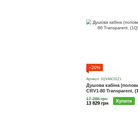
−20%
Артикул: 1QV40C01Z1
Душова кабіна (полов
CRV1-80 Transparent,
17 286 грн
Купити
13 829 грн