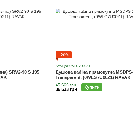
−20%
Артикул: 0WLG7U00Z1
на) SRV2-90 S 195
Душова кабіна прямокутна MSDPS-
VAK
Transparent, (0WLG7U00Z1) RAVAK
45 666 грн
Купити
36 533 грн