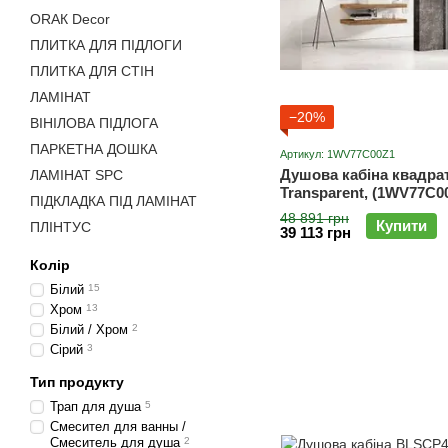
ОRАК Decor
ПЛИТКА ДЛЯ ПІДЛОГИ
ПЛИТКА ДЛЯ СТІН
ЛАМІНАТ
−20%
ВІНІЛОВА ПІДЛОГА
ПАРКЕТНА ДОШКА
Артикул: 1WV77C00Z1
Душова кабіна квадра
ЛАМІНАТ SPC
Transparent, (1WV77C
ПІДКЛАДКА ПІД ЛАМІНАТ
48 891 грн
Купити
ПЛІНТУС
39 113 грн
Колір
Білий
15
Хром
13
Білий / Хром
2
Сірий
3
Тип продукту
Трап для душа
5
Смесител для ванны /
Смеситель для душа
2