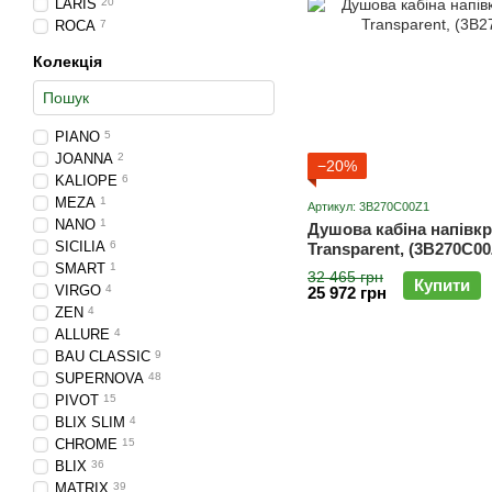
LARIS
20
ROCA
7
Колекція
PIANO
5
JOANNA
2
−20%
KALIOPE
6
MEZA
1
Артикул: 3B270C00Z1
NANO
1
Душова кабіна напівкр
SICILIA
6
Transparent, (3B270C0
SMART
1
32 465 грн
Купити
VIRGO
4
25 972 грн
ZEN
4
ALLURE
4
BAU CLASSIC
9
SUPERNOVA
48
PIVOT
15
BLIX SLIM
4
CHROME
15
BLIX
36
MATRIX
39