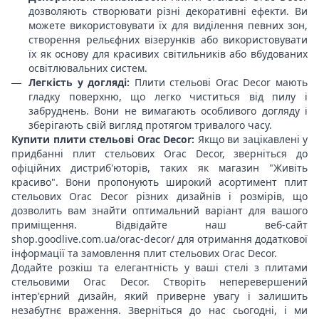
дозволяють створювати різні декоративні ефекти. Ви
можете використовувати їх для виділення певних зон,
створення рельєфних візерунків або використовувати
їх як основу для красивих світильників або вбудованих
освітлювальних систем.
Легкість у догляді:
Плити стельові Orac Decor мають
гладку поверхню, що легко чиститься від пилу і
забруднень. Вони не вимагають особливого догляду і
зберігають свій вигляд протягом тривалого часу.
Купити плити стельові Orac Decor:
Якщо ви зацікавлені у
придбанні плит стельових Orac Decor, зверніться до
офіційних дистриб'юторів, таких як магазин "Живіть
красиво". Вони пропонують широкий асортимент плит
стельових Orac Decor різних дизайнів і розмірів, що
дозволить вам знайти оптимальний варіант для вашого
приміщення. Відвідайте наш веб-сайт
shop.goodlive.com.ua/orac-decor/ для отримання додаткової
інформації та замовлення плит стельових Orac Decor.
Додайте розкіш та елегантність у ваші стелі з плитами
стельовими Orac Decor. Створіть неперевершений
інтер'єрний дизайн, який приверне увагу і залишить
незабутнє враження. Зверніться до нас сьогодні, і ми