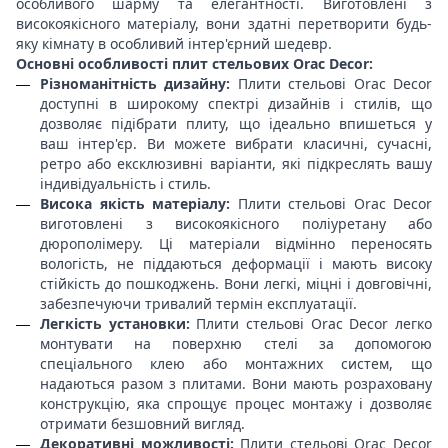
особливого шарму та елегантності. Виготовлені з
високоякісного матеріалу, вони здатні перетворити будь-
яку кімнату в особливий інтер'єрний шедевр.
Основні особливості плит стельових Orac Decor:
Різноманітність дизайну:
Плити стельові Orac Decor
доступні в широкому спектрі дизайнів і стилів, що
дозволяє підібрати плиту, що ідеально впишеться у
ваш інтер'єр. Ви можете вибрати класичні, сучасні,
ретро або ексклюзивні варіанти, які підкреслять вашу
індивідуальність і стиль.
Висока якість матеріалу:
Плити стельові Orac Decor
виготовлені з високоякісного поліуретану або
дюрополімеру. Ці матеріали відмінно переносять
вологість, не піддаються деформації і мають високу
стійкість до пошкоджень. Вони легкі, міцні і довговічні,
забезпечуючи тривалий термін експлуатації.
Легкість установки:
Плити стельові Orac Decor легко
монтувати на поверхню стелі за допомогою
спеціального клею або монтажних систем, що
надаються разом з плитами. Вони мають розраховану
конструкцію, яка спрощує процес монтажу і дозволяє
отримати безшовний вигляд.
Декоративні можливості:
Плити стельові Orac Decor