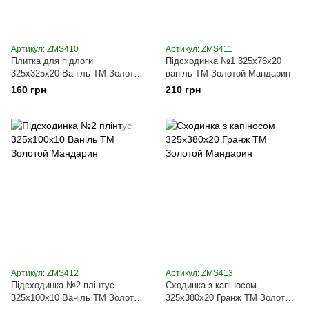
Артикул: ZMS410
Артикул: ZMS411
Плитка для підлоги
Підсходинка №1 325х76х20
325х325х20 Ваніль ТМ Золотой
ваніль ТМ Золотой Мандарин
Мандарин
160 грн
210 грн
Артикул: ZMS412
Артикул: ZMS413
Підсходинка №2 плінтус
Сходинка з капіносом
325х100х10 Ваніль ТМ Золотой
325х380х20 Гранж ТМ Золотой