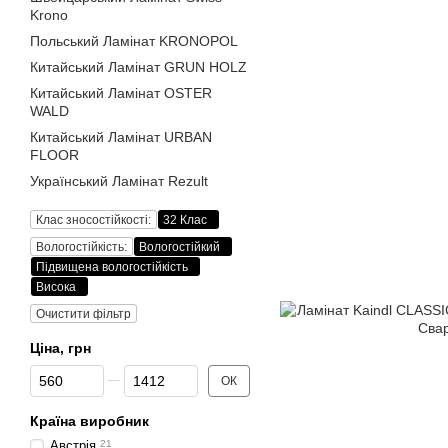
Krono
Польський Ламінат KRONOPOL
Китайський Ламінат GRUN HOLZ
Китайський Ламінат OSTER
WALD
Китайський Ламінат URBAN
FLOOR
Український Ламінат Rezult
Клас зносостійкості:
32 Клас
Вологостійкість:
Вологостійкий
Підвищена вологостійкість
Висока
Очистити фільтр
Ціна, грн
Від Ціна, грн
До Ціна, грн
ОК
Країна виробник
Австрія
21