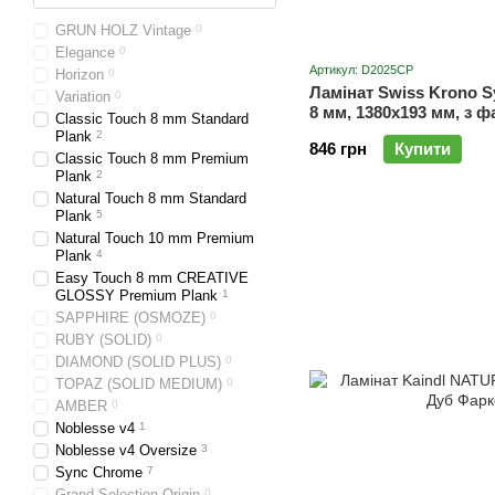
GRUN HOLZ Vintage
0
Elegance
0
Артикул: D2025CP
Horizon
0
Ламінат Swiss Krono 
Variation
0
8 мм, 1380x193 мм, з 
Classic Touch 8 mm Standard
SYNC D2025CP
Plank
2
846 грн
Купити
Classic Touch 8 mm Premium
Plank
2
Natural Touch 8 mm Standard
Plank
5
Natural Touch 10 mm Premium
Plank
4
Easy Touch 8 mm CREATIVE
GLOSSY Premium Plank
1
SAPPHIRE (OSMOZE)
0
RUBY (SOLID)
0
DIAMOND (SOLID PLUS)
0
TOPAZ (SOLID MEDIUM)
0
AMBER
0
Noblesse v4
1
Noblesse v4 Oversize
3
Sync Chrome
7
Grand Selection Origin
0