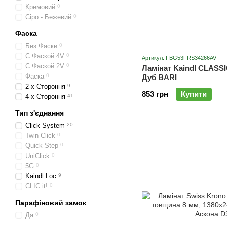
Кремовий
0
Сіро - Бежевий
0
Фаска
Без Фаски
0
С Фаской 4V
0
Артикул: FBG53FRS34266AV
С Фаской 2V
0
Ламінат Kaindl CLASSI
Фаска
0
Дуб BARI
2-х Стороння
9
853 грн
Купити
4-х Стороння
41
Тип з'єднання
Click System
20
Twin Click
0
Quick Step
0
UniClick
0
5G
0
Kaindl Loc
9
CLIC it!
0
Парафіновий замок
Да
0