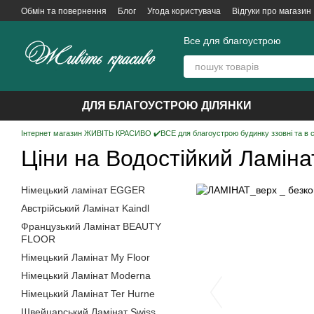
Перейти до основного контенту
Обмін та повернення
Блог
Угода користувача
Відгуки про магазин
Все для благоустрою
ДЛЯ БЛАГОУСТРОЮ ДІЛЯНКИ
Інтернет магазин ЖИВІТЬ КРАСИВО ✔️ВСЕ для благоустрою будинку ззовні та в 
Ціни на Водостійкий Ламіна
Німецький ламінат EGGER
Австрійський Ламінат Kaindl
Французький Ламінат BEAUTY
FLOOR
Німецький Ламінат My Floor
Німецький Ламінат Moderna
Німецький Ламінат Ter Hurne
Швейцарський Ламінат Swiss