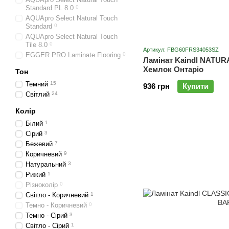
Standard PL 8.0
0
AQUApro Select Natural Touch
Standard
0
AQUApro Select Natural Touch
Tile 8.0
0
Артикул: FBG60FRS34053SZ
EGGER PRO Laminate Flooring
0
Ламінат Kaindl NATUR
Хемлок Онтаріо
Тон
Темний
15
936 грн
Купити
Cвітлий
24
Колір
Білий
1
Сірий
3
Бежевий
7
Коричневий
9
Натуральний
3
Рижий
1
Різноколір
0
Світло - Коричневий
1
Темно - Коричневий
0
Темно - Сірий
3
Світло - Сірий
1