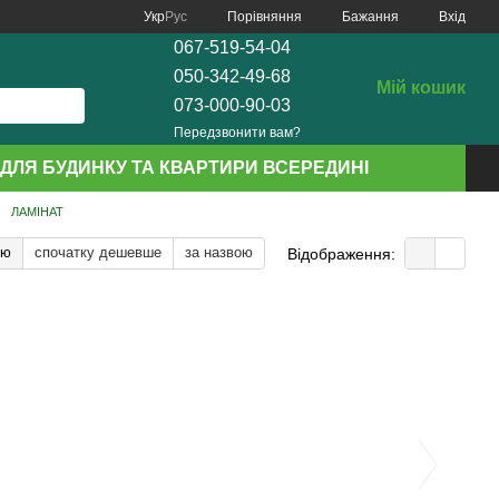
Порівняння
Укр
Рус
Бажання
Вхід
067-519-54-04
050-342-49-68
Мій кошик
073-000-90-03
Передзвонити вам?
ДЛЯ БУДИНКУ ТА КВАРТИРИ ВСЕРЕДИНІ
ЛАМІНАТ
тю
спочатку дешевше
за назвою
Відображення: