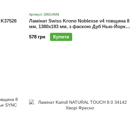
Артикул: D8014NM
 K37526
Ламінат Swiss Krono Noblesse v4 товщина 8
мм, 1380x193 мм, з фаскою Дуб Нью-Йорк
D8014NM
578 грн
Купити