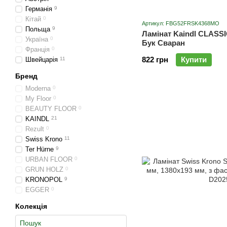
Германія
9
Кітай
0
Артикул: FBG52FRSK4368MO
Польща
9
Ламінат Kaindl CLASS
Україна
0
Бук Сваран
Франція
0
822 грн
Купити
Швейцарія
11
Бренд
Moderna
0
My Floor
0
BEAUTY FLOOR
0
KAINDL
21
Rezult
0
Swiss Krono
11
Ter Hürne
9
URBAN FLOOR
0
GRUN HOLZ
0
KRONOPOL
9
EGGER
0
Колекція