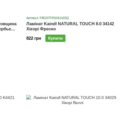
Артикул: FBG57FRS34142SQ
 товщина
Ламінат Kaindl NATURAL TOUCH 8.0 34142
ербье
Хікорі Фресно
822 грн
Купити