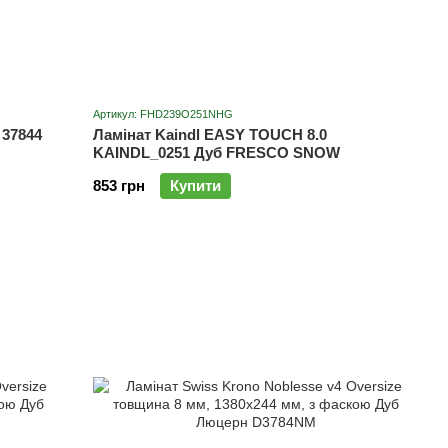
Артикул: FHD239O251NHG
 37844
Ламінат Kaindl EASY TOUCH 8.0
KAINDL_0251 Дуб FRESCO SNOW
853 грн
Купити