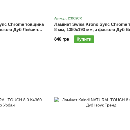
Артикул: D3032CR
Sync Chrome товщина
Ламінат Swiss Krono Sync Chrome
фаскою Дуб Лейзин
8 мм, 1380x193 мм, з фаскою Дуб В
SYNC D3032CP
846 грн
Купити