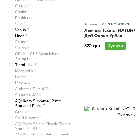
Cottage
0
Chalet
0
Residence
0
Villa
0
Артикул: FBG57FRMK4360RF
Venus
2
Ламінат Kaindl NATUR
Дуб Фарко Урбан
Linea
7
Sound
0
822 грн
Купити
Vision
0
GRUN HOLZ Naturlichen
Spiegel
0
Trend Line
9
Megapolis
0
Legna
0
Ultra 4-V
0
Authentic Plus 4-V
0
Supreme 4-V
0
AQUApro Supreme 12 mm
Standard Plank
7
Gusto
0
Solid Chrome
0
AQUApro Select Classic Touch
Smart PL 8.0
0
AQUApro Select Natural Touch