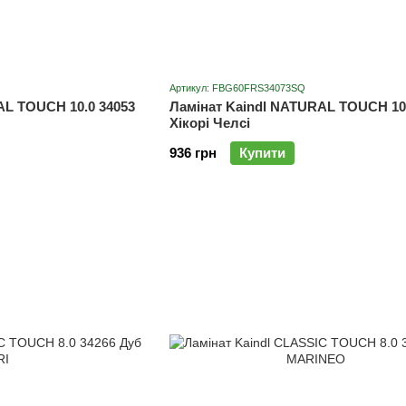
Артикул: FBG60FRS34073SQ
AL TOUCH 10.0 34053
Ламінат Kaindl NATURAL TOUCH 10.
Хікорі Челсі
936 грн
Купити