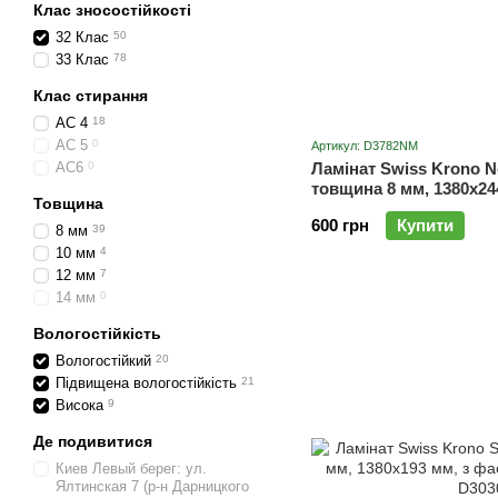
Клас зносостійкості
32 Клас
50
33 Клас
78
Клас стирання
AC 4
18
AC 5
0
Артикул: D3782NM
AC6
0
Ламінат Swiss Krono N
товщина 8 мм, 1380x24
Товщина
Аскона D3782NM
600 грн
Купити
8 мм
39
10 мм
4
12 мм
7
14 мм
0
Вологостійкість
Вологостійкий
20
Підвищена вологостійкість
21
Висока
9
Де подивитися
Киев Левый берег: ул.
Ялтинская 7 (р-н Дарницкого