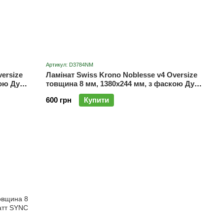
Артикул: D3784NM
ersize
Ламінат Swiss Krono Noblesse v4 Oversize
кою Дуб
товщина 8 мм, 1380x244 мм, з фаскою Дуб
Люцерн D3784NM
600 грн
Купити