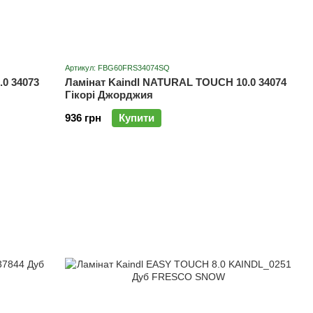
Артикул: FBG60FRS34074SQ
0 34073
Ламінат Kaindl NATURAL TOUCH 10.0 34074
Гікорі Джорджия
936 грн
Купити