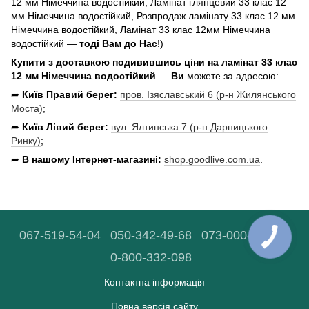
12 мм Німеччина водостійкий, Ламінат глянцевий 33 клас 12
мм Німеччина водостійкий, Розпродаж ламінату 33 клас 12 мм
Німеччина водостійкий, Ламінат 33 клас 12мм Німеччина
водостійкий —
тоді Вам до Нас
!)
Купити з доставкою подивившись ціни
на ламінат 33 клас
12 мм Німеччина водостійкий
—
Ви
можете за адресою:
➦
Київ Правий берег:
пров. Ізяславський 6 (р-н Жилянського
Моста)
;
➦
Київ Лівий берег:
вул. Ялтинська 7 (р-н Дарницького
Ринку)
;
➦
В нашому Інтернет-магазині:
shop.goodlive.com.ua
.
067-519-54-04
050-342-49-68
073-000-90-03
0-800-332-098
Контактна інформація
Повна версія сайту