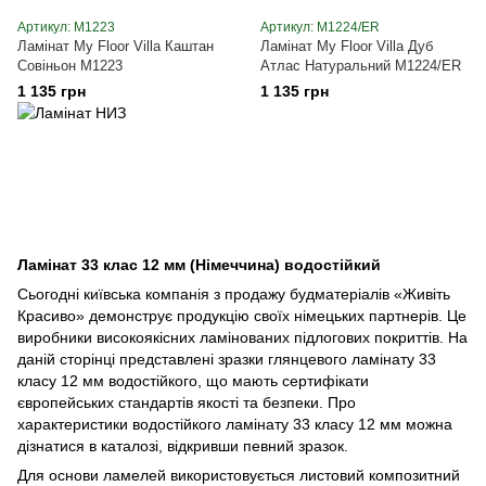
Артикул: M1223
Артикул: M1224/ER
Ламінат My Floor Villa Каштан
Ламінат My Floor Villa Дуб
Совіньон M1223
Атлас Натуральний M1224/ER
1 135 грн
1 135 грн
Ламінат 33 клас 12 мм (Німеччина) водостійкий
Сьогодні київська компанія з продажу будматеріалів «Живіть
Красиво» демонструє продукцію своїх німецьких партнерів. Це
виробники високоякісних ламінованих підлогових покриттів. На
даній сторінці представлені зразки глянцевого ламінату 33
класу 12 мм водостійкого, що мають сертифікати
європейських стандартів якості та безпеки. Про
характеристики водостійкого ламінату 33 класу 12 мм можна
дізнатися в каталозі, відкривши певний зразок.
Для основи ламелей використовується листовий композитний