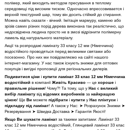
полімер, який виходить методом пресування в теплому
середовищі під високим тиском. Одночасно впрессовивается і
верхній текстурний шар, тому він досить стійкий до стирання.
Можна навіть сказати - вічний. Імітація мармуру, каменю або
зрізів самих різних порід дерева виконана так реалістично, що
недосвідчена людина просто не в змозі відрізнити полімерну
ламель від натурального матеріалу.
Акції та розпродажі ламінату 33 класу 12 мм (Німеччина)
водостійкого проводяться перед великими святами або
посезонно. Про них ми повідомляємо на сайті нашого
інтернет-магазину. У нас також існують знижки для оптових
покупців і вигідні пропозиції для регіональних дилерів.
Подивитися
ціни
і
купити ламінат 33 клас 12 мм Німеччина
водостійкий
в компанії
Живіть Красиво
— це
хороше
і
правильне рішення
! Чому?! Та тому, що у
Нас
є
великий
вибір ламінату
від
відомих виробників
за
найкращою
ціною
! Ще
Ви
можете
підібрати
і
купити
у
Нас
плінтуси
і
підкладку під ламінат
! А також у Нас: ➤ Розрахунок Знижки ➤
Резервування ➤ Швидка Доставка ➤ Гарантія Якості!
Якщо Ви шукаєте ламінат
за такими запитами: Ламінат 33
клас 12 мм Німеччина водостійкий, Глянцевий ламінат 33 клас