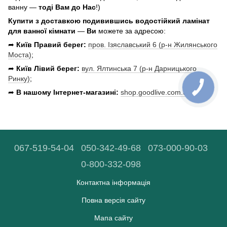
ванну —
тоді Вам до Нас
!)
Купити з доставкою подивившись водостійкий ламінат
для ванної кімнати
—
Ви
можете за адресою:
➦
Київ Правий берег:
пров. Ізяславський 6 (р-н Жилянського
Моста)
;
➦
Київ Лівий берег:
вул. Ялтинська 7 (р-н Дарницького
Ринку)
;
➦
В нашому Інтернет-магазині:
shop.goodlive.com.ua
.
067-519-54-04
050-342-49-68
073-000-90-03
0-800-332-098
Контактна інформація
Повна версія сайту
Мапа сайту