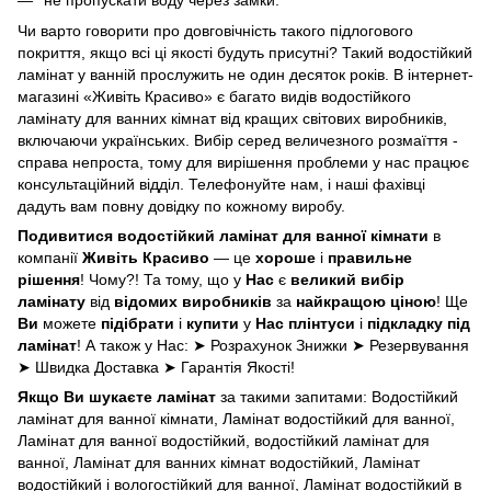
Чи варто говорити про довговічність такого підлогового
покриття, якщо всі ці якості будуть присутні? Такий водостійкий
ламінат у ванній прослужить не один десяток років. В інтернет-
магазині «Живіть Красиво» є багато видів водостійкого
ламінату для ванних кімнат від кращих світових виробників,
включаючи українських. Вибір серед величезного розмаїття -
справа непроста, тому для вирішення проблеми у нас працює
консультаційний відділ. Телефонуйте нам, і наші фахівці
дадуть вам повну довідку по кожному виробу.
Подивитися
водостійкий ламінат для ванної кімнати
в
компанії
Живіть Красиво
— це
хороше
і
правильне
рішення
! Чому?! Та тому, що у
Нас
є
великий вибір
ламінату
від
відомих виробників
за
найкращою ціною
! Ще
Ви
можете
підібрати
і
купити
у
Нас
плінтуси
і
підкладку під
ламінат
! А також у Нас: ➤ Розрахунок Знижки ➤ Резервування
➤ Швидка Доставка ➤ Гарантія Якості!
Якщо Ви шукаєте ламінат
за такими запитами: Водостійкий
ламінат для ванної кімнати, Ламінат водостійкий для ванної,
Ламінат для ванної водостійкий, водостійкий ламінат для
ванної, Ламінат для ванних кімнат водостійкий, Ламінат
водостійкий і вологостійкий для ванної, Ламінат водостійкий в