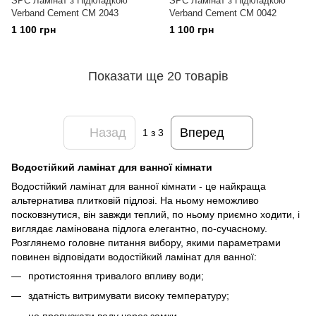
SPC Ламінат з Підкладкою
SPC Ламінат з Підкладкою
Verband Cement CM 2043
Verband Cement СM 0042
1 100 грн
1 100 грн
Показати ще 20 товарів
Назад
Вперед
1
з 3
Водостійкий ламінат для ванної кімнати
Водостійкий ламінат для ванної кімнати - це найкраща
альтернатива плитковій підлозі. На ньому неможливо
посковзнутися, він завжди теплий, по ньому приємно ходити, і
виглядає ламінована підлога елегантно, по-сучасному.
Розглянемо головне питання вибору, якими параметрами
повинен відповідати водостійкий ламінат для ванної:
протистояння тривалого впливу води;
здатність витримувати високу температуру;
не пропускати воду через замки.