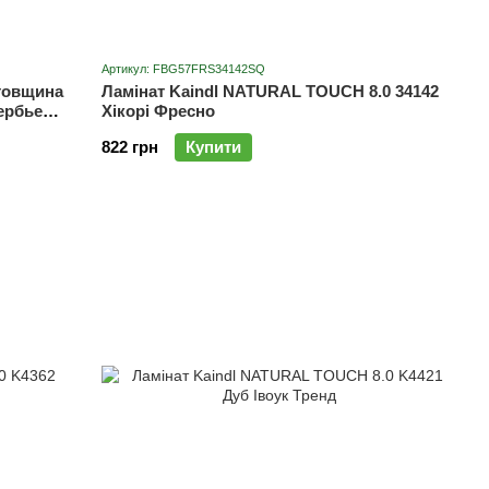
Артикул: FBG57FRS34142SQ
 товщина
Ламінат Kaindl NATURAL TOUCH 8.0 34142
ербье
Хікорі Фресно
822 грн
Купити