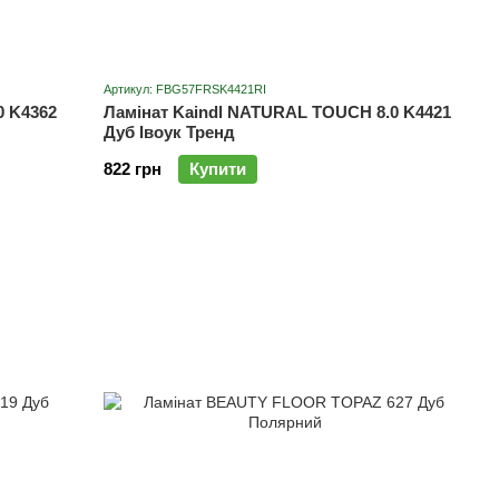
Артикул: FBG57FRSK4421RI
0 K4362
Ламінат Kaindl NATURAL TOUCH 8.0 K4421
Дуб Івоук Тренд
822 грн
Купити