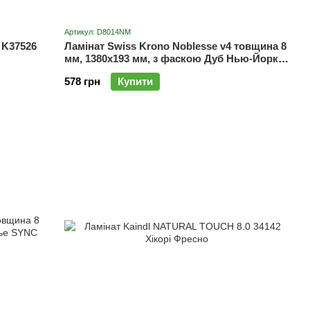
Артикул: D8014NM
 K37526
Ламінат Swiss Krono Noblesse v4 товщина 8
мм, 1380x193 мм, з фаскою Дуб Нью-Йорк
D8014NM
578 грн
Купити