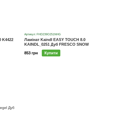
Артикул: FHD239O251NHG
0 K4422
Ламінат Kaindl EASY TOUCH 8.0
KAINDL_0251 Дуб FRESCO SNOW
853 грн
Купити