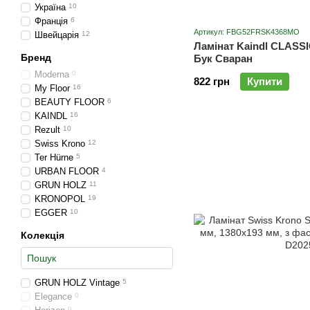
Україна
10
Франція
6
Артикул: FBG52FRSK4368MO
Швейцарія
12
Ламінат Kaindl CLASS
Бренд
Бук Сваран
Moderna
0
822 грн
Купити
My Floor
16
BEAUTY FLOOR
6
KAINDL
16
Rezult
10
Swiss Krono
12
Ter Hürne
5
URBAN FLOOR
4
GRUN HOLZ
11
KRONOPOL
19
EGGER
10
Колекція
GRUN HOLZ Vintage
5
Elegance
0
0