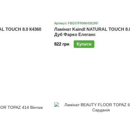
Артикул: FBG57FRMK4362RF
AL TOUCH 8.0 К4360
Ламінат Kaindl NATURAL TOUCH 8.
Дуб Фарко Елеганс
822 грн
Купити