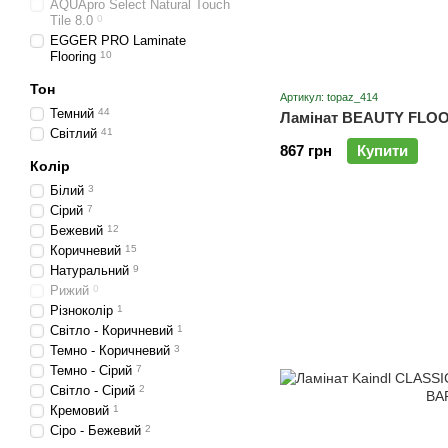
AQUApro Select Natural Touch
Tile 8.0
0
EGGER PRO Laminate
Flooring
10
Тон
Артикул: topaz_414
Темний
44
Ламінат BEAUTY FLOO
Cвітлий
41
867 грн
Купити
Колір
Білий
3
Сірий
7
Бежевий
12
Коричневий
15
Натуральний
9
Рижий
0
Різноколір
1
Світло - Коричневий
1
Темно - Коричневий
3
Темно - Сірий
7
Світло - Сірий
2
Кремовий
1
Сіро - Бежевий
2