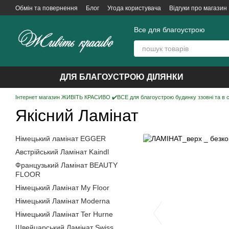
Перейти до основного контенту
Обмін та повернення
Блог
Угода користувача
Відгуки про магазин
Все для благоустрою
ДЛЯ БЛАГОУСТРОЮ ДІЛЯНКИ
Інтернет магазин ЖИВІТЬ КРАСИВО ✔️ВСЕ для благоустрою будинку ззовні та в 
Якісний Ламінат
Німецький ламінат EGGER
Австрійський Ламінат Kaindl
Французький Ламінат BEAUTY
FLOOR
Німецький Ламінат My Floor
Німецький Ламінат Moderna
Німецький Ламінат Ter Hurne
Швейцарський Ламінат Swiss