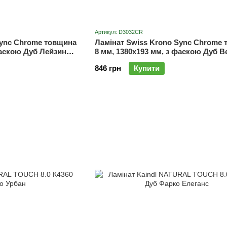
Артикул: D3032CR
Sync Chrome товщина
Ламінат Swiss Krono Sync Chrome
фаскою Дуб Лейзин
8 мм, 1380x193 мм, з фаскою Дуб В
SYNC D3032CP
846 грн
Купити