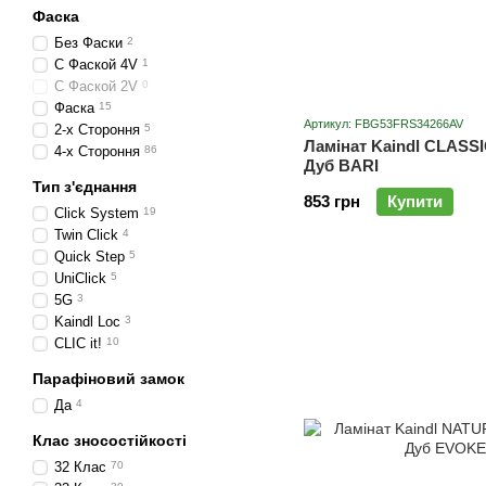
Фаска
Без Фаски
2
С Фаской 4V
1
С Фаской 2V
0
Фаска
15
Артикул: FBG53FRS34266AV
2-х Стороння
5
Ламінат Kaindl CLASSI
4-х Стороння
86
Дуб BARI
Тип з'єднання
853 грн
Купити
Click System
19
Twin Click
4
Quick Step
5
UniClick
5
5G
3
Kaindl Loc
3
CLIC it!
10
Парафіновий замок
Да
4
Клас зносостійкості
32 Клас
70