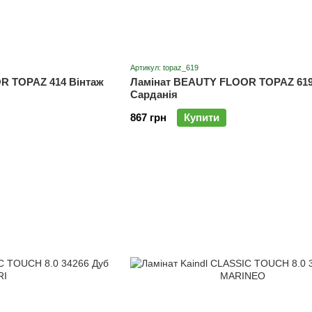
Артикул: topaz_619
R TOPAZ 414 Вінтаж
Ламінат BEAUTY FLOOR TOPAZ 619
Сарданія
867 грн
Купити