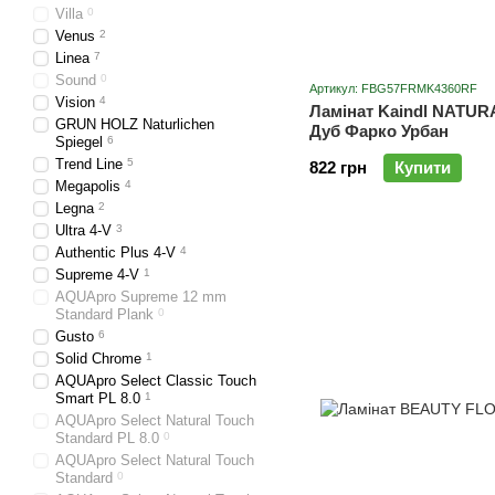
Villa
0
Venus
2
Linea
7
Sound
0
Артикул: FBG57FRMK4360RF
Vision
4
Ламінат Kaindl NATUR
GRUN HOLZ Naturlichen
Дуб Фарко Урбан
Spiegel
6
Trend Line
5
822 грн
Купити
Megapolis
4
Legna
2
Ultra 4-V
3
Authentic Plus 4-V
4
Supreme 4-V
1
AQUApro Supreme 12 mm
Standard Plank
0
Gusto
6
Solid Chrome
1
AQUApro Select Classic Touch
Smart PL 8.0
1
AQUApro Select Natural Touch
Standard PL 8.0
0
AQUApro Select Natural Touch
Standard
0