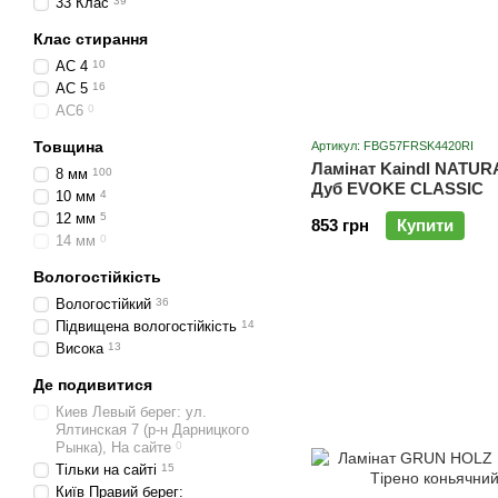
33 Клас
39
Клас стирання
AC 4
10
AC 5
16
AC6
0
Товщина
Артикул: FBG57FRSK4420RI
Ламінат Kaindl NATUR
8 мм
100
Дуб EVOKE CLASSIC
10 мм
4
12 мм
5
853 грн
Купити
14 мм
0
Вологостійкість
Вологостійкий
36
Підвищена вологостійкість
14
Висока
13
Де подивитися
Киев Левый берег: ул.
Ялтинская 7 (р-н Дарницкого
Рынка), На сайте
0
Тільки на сайті
15
Київ Правий берег: