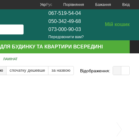
Порівняння
Укр
Рус
Бажання
Вхід
067-519-54-04
050-342-49-68
Мій кошик
073-000-90-03
Передзвонити вам?
ДЛЯ БУДИНКУ ТА КВАРТИРИ ВСЕРЕДИНІ
ЛАМІНАТ
тю
спочатку дешевше
за назвою
Відображення: