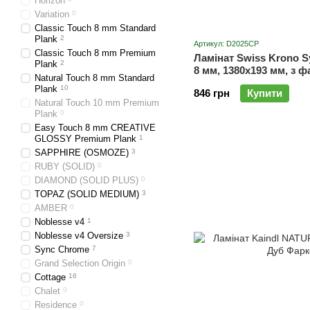
Horizon
Variation
0
Classic Touch 8 mm Standard
Plank
2
Артикул: D2025CP
Classic Touch 8 mm Premium
Ламінат Swiss Krono 
Plank
2
8 мм, 1380x193 мм, з 
Natural Touch 8 mm Standard
SYNC D2025CP
Plank
10
846 грн
Купити
Natural Touch 10 mm Premium
Plank
0
Easy Touch 8 mm CREATIVE
GLOSSY Premium Plank
1
SAPPHIRE (OSMOZE)
3
RUBY (SOLID)
0
DIAMOND (SOLID PLUS)
0
TOPAZ (SOLID MEDIUM)
3
AMBER
0
Noblesse v4
1
Noblesse v4 Oversize
3
Sync Chrome
7
Grand Selection Origin
0
Cottage
16
Chalet
0
Residence
0