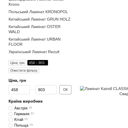
Krono
Польський Ламінат KRONOPOL
Китайський Ламінат GRUN HOLZ
Китайський Ламінат OSTER
WALD
Китайський Ламінат URBAN
FLOOR
Український Ламінат Rezult
Ціна, грн:
458 – 903
Очистити фільтр
Ціна, грн
Від Ціна, грн
До Ціна, грн
ОК
Країна виробник
Австрія
16
Германія
31
Кітай
15
Польща
19