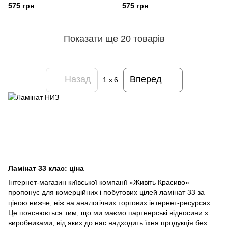
коньячний VG PF 92502-8
Білен VG PF 92504-8
575 грн
575 грн
Показати ще 20 товарів
Назад
Вперед
1
з 6
Ламінат 33 клас: ціна
Інтернет-магазин київської компанії «Живіть Красиво»
пропонує для комерційних і побутових цілей ламінат 33 за
ціною нижче, ніж на аналогічних торгових інтернет-ресурсах.
Це пояснюється тим, що ми маємо партнерські відносини з
виробниками, від яких до нас надходить їхня продукція без