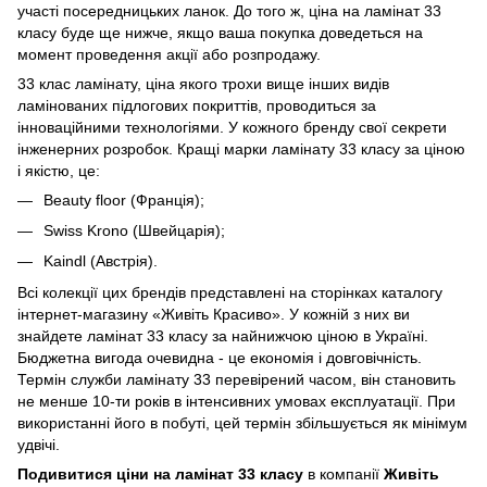
участі посередницьких ланок. До того ж, ціна на ламінат 33
класу буде ще нижче, якщо ваша покупка доведеться на
момент проведення акції або розпродажу.
33 клас ламінату, ціна якого трохи вище інших видів
ламінованих підлогових покриттів, проводиться за
інноваційними технологіями. У кожного бренду свої секрети
інженерних розробок. Кращі марки ламінату 33 класу за ціною
і якістю, це:
Beauty floor (Франція);
Swiss Krono (Швейцарія);
Kaindl (Австрія).
Всі колекції цих брендів представлені на сторінках каталогу
інтернет-магазину «Живіть Красиво». У кожній з них ви
знайдете ламінат 33 класу за найнижчою ціною в Україні.
Бюджетна вигода очевидна - це економія і довговічність.
Термін служби ламінату 33 перевірений часом, він становить
не менше 10-ти років в інтенсивних умовах експлуатації. При
використанні його в побуті, цей термін збільшується як мінімум
удвічі.
Подивитися
ціни на ламінат 33 класу
в компанії
Живіть