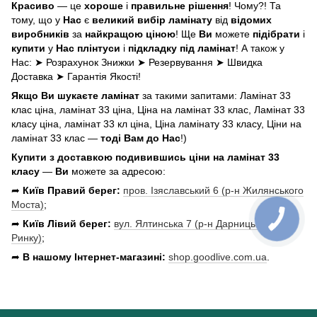
Красиво
— це
хороше
і
правильне рішення
! Чому?! Та
тому, що у
Нас
є
великий вибір ламінату
від
відомих
виробників
за
найкращою ціною
! Ще
Ви
можете
підібрати
і
купити
у
Нас
плінтуси
і
підкладку під ламінат
! А також у
Нас: ➤ Розрахунок Знижки ➤ Резервування ➤ Швидка
Доставка ➤ Гарантія Якості!
Якщо Ви шукаєте ламінат
за такими запитами: Ламінат 33
клас ціна, ламінат 33 ціна, Ціна на ламінат 33 клас, Ламінат 33
класу ціна, ламінат 33 кл ціна, Ціна ламінату 33 класу, Ціни на
ламінат 33 клас —
тоді Вам до Нас
!)
Купити з доставкою подивившись ціни на ламінат 33
класу
—
Ви
можете за адресою:
➦
Київ Правий берег:
пров. Ізяславський 6 (р-н Жилянського
Моста)
;
➦
Київ Лівий берег:
вул. Ялтинська 7 (р-н Дарницького
Ринку)
;
➦
В нашому Інтернет-магазині:
shop.goodlive.com.ua
.