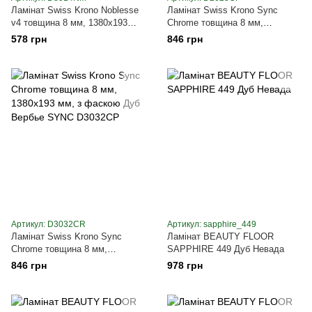
Ламінат Swiss Krono Noblesse
Ламінат Swiss Krono Sync
v4 товщина 8 мм, 1380x193
Chrome товщина 8 мм,
мм, з фаскою Дуб Нью-Йорк
1380x193 мм, з фаскою Дуб
578 грн
846 грн
D8014NM
Лейзин SYNC D2025CP
Артикул: D3032CR
Артикул: sapphire_449
Ламінат Swiss Krono Sync
Ламінат BEAUTY FLOOR
Chrome товщина 8 мм,
SAPPHIRE 449 Дуб Невада
1380x193 мм, з фаскою Дуб
846 грн
978 грн
Вербье SYNC D3032CP