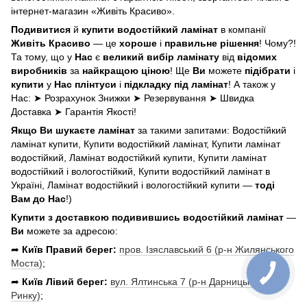
інтернет-магазин «Живіть Красиво».
Подивитися
й
купити водостійкий ламінат
в компанії
Живіть Красиво
— це
хороше
і
правильне рішення
! Чому?!
Та тому, що у
Нас
є
великий вибір ламінату
від
відомих
виробників
за
найкращою ціною
! Ще
Ви
можете
підібрати
і
купити
у
Нас
плінтуси
і
підкладку під ламінат
! А також у
Нас: ➤ Розрахунок Знижки ➤ Резервування ➤ Швидка
Доставка ➤ Гарантія Якості!
Якщо Ви шукаєте ламінат
за такими запитами: Водостійкий
ламінат купити, Купити водостійкий ламінат, Купити ламінат
водостійкий, Ламінат водостійкий купити, Купити ламінат
водостійкий і вологостійкий, Купити водостійкий ламінат в
Україні, Ламінат водостійкий і вологостійкий купити —
тоді
Вам до Нас
!)
Купити з доставкою подивившись водостійкий ламінат
—
Ви
можете за адресою:
➦
Київ Правий берег:
пров. Ізяславський 6 (р-н Жилянського
Моста)
;
➦
Київ Лівий берег:
вул. Ялтинська 7 (р-н Дарницького
Ринку)
;