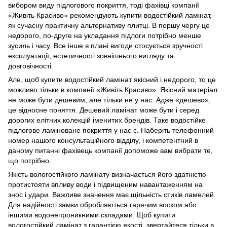
вибором виду підлогового покриття, тоді фахівці компанії
«Живіть Красиво» рекомендують купити водостійкий ламінат,
як сучасну практичну альтернативу плитці. В першу чергу це
недорого, по-друге на укладання підлоги потрібно менше
зусиль і часу. Все інше в плані вигоди стосується зручності
експлуатації, естетичності зовнішнього вигляду та
довговічності.
Але, щоб купити водостійкий ламінат якісний і недорого, то це
можливо тільки в компанії «Живіть Красиво». Якісний матеріал
не може бути дешевим, але тільки не у нас. Адже «дешево»,
це відносне поняття. Дешевий ламінат може бути і серед
дорогих елітних колекцій іменитих брендів. Таке водостійке
підлогове ламіноване покриття у нас є. Наберіть телефонний
номер нашого консультаційного відділу, і компетентний в
даному питанні фахівець компанії допоможе вам вибрати те,
що потрібно.
Якість вологостійкого ламінату визначається його здатністю
протистояти впливу води і підвищеним навантаженням на
знос і удари. Важливе значення має щільність стиків ламелей.
Для надійності замки обробляються гарячим воском або
іншими водонепроникними складами. Щоб купити
вологостійкий ламінат з гарантією якості, звертайтеся тільки в