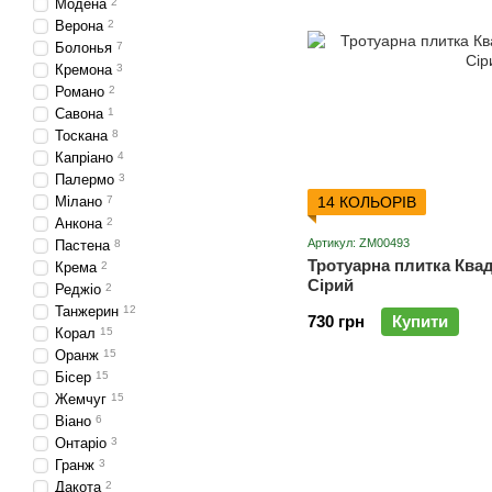
Модена
2
Верона
2
Болонья
7
Кремона
3
Романо
2
Савона
1
Тоскана
8
Капріано
4
Палермо
3
Мілано
7
14 КОЛЬОРІВ
Анкона
2
Артикул: ZM00493
Пастена
8
Тротуарна плитка Квад
Крема
2
Сірий
Реджіо
2
Танжерин
12
730 грн
Купити
Корал
15
Оранж
15
Бісер
15
Жемчуг
15
Віано
6
Онтаріо
3
Гранж
3
Дакота
2