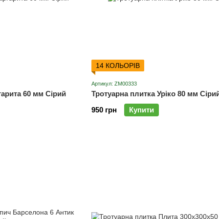
14 КОЛЬОРІВ
Артикул: ZM00333
арита 60 мм Сірий
Тротуарна плитка Уріко 80 мм Сіри
950 грн
Купити