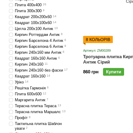
Плита 400х400
26
Плита 300х300
9
Квадрат 200х200х60
14
Квадрат 100х100х60
14
Цегла 200х100 Антик
10
Кирпич Роттердам Антик
8
8 КОЛЬОРІВ
Кирпич Барселона 4 Антик
6
Кирпич Барселона 6 Антик
8
Артикул: ZM00289
Кирпич 240х160 мм Антик
6
Тротуарна плитка Кир
Квадрат 160х160 Антик
6
Антик Сірий
Кирпич 240х160
11
Кирпич 240х160 без фаски
17
860 грн
Купити
Квадрат 160х160
14
Уріко
14
Решітка Гармонія
6
Плита 600х600
12
Маргарита Антик
7
Терасна плитка Тераса
13
Терасна плитка Маршалс
13
Профіт
8
Тактильна плитка Шаблон
уваги
2