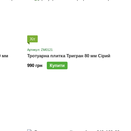
Хіт
Артикул: ZM0121
0 мм
Тротуарна плитка Тригран 80 мм Сірий
990 грн
Купити