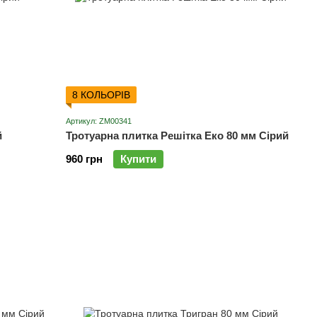
8 КОЛЬОРІВ
Артикул: ZM00341
й
Тротуарна плитка Решітка Еко 80 мм Сірий
960 грн
Купити