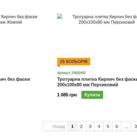
26 КОЛЬОРІВ
Артикул: ZM00492
пич без фаски
Тротуарна плитка Кирпич без фаск
200х100х80 мм Персиковий
1 085 грн
Купити
Назад
1
2
3
4
5
6
...
3