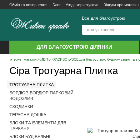
Перейти до основного контенту
Обмін та повернення
Блог
Угода користувача
Відгуки про магазин
Все для благоустрою
ДЛЯ БЛАГОУСТРОЮ ДІЛЯНКИ
Інтернет магазин ЖИВІТЬ КРАСИВО ✔️ВСЕ для благоустрою будинку ззовні та в 
Сіра Тротуарна Плитка
ТРОТУАРНА ПЛИТКА
БОРДЮР, БОРДЮР ПАРКОВИЙ,
ВОДОЗЛИВ
СХОДИНКИ
ТЕРАСНА ДОШКА
БЛОКИ ТА ЕЛЕМЕНТИ ДЛЯ
ПАРКАНУ
БЛОКИ БУДІВЕЛЬНІ