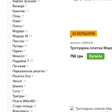
Кирпич вузький
22
Венеція
5
Креатив
12
Плац
24
Ромб
6
Плита
9
Модерн
11
10 КОЛЬОРІВ
Модерн М
24
Пассіон
10
Артикул: ZM00193
Патерн
18
Тротуарна плитка Марг
Паркет
9
750 грн
Купити
Моноліт
3
Подвійне Т
46
Пісчаник
5
Паркувальна решітка
3
Решітка Еко
8
Неоліт
11
Шашка
4
Сота
10
Тригран
8
Плита 900х450
5
Стара площа
16
Маргарита
10