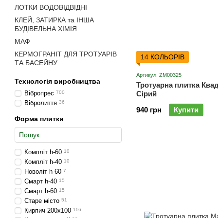
ЛОТКИ ВОДОВІДВІДНІ
КЛЕЙ, ЗАТИРКА та ІНША
БУДІВЕЛЬНА ХІМІЯ
МАФ
КЕРМОГРАНІТ ДЛЯ ТРОТУАРІВ
14 КОЛЬОРІВ
ТА БАСЕЙНУ
Артикул: ZM00325
Технологія виробництва
Тротуарна плитка Квад
Вібропрес
700
Сірий
Вібролиття
36
940 грн
Купити
Форма плитки
Компліт h-60
10
Компліт h-40
10
Новоліт h-60
7
Смарт h-40
15
Смарт h-60
15
Старе місто
51
Кирпич 200х100
116