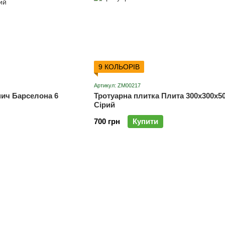
9 КОЛЬОРІВ
Артикул: ZM00217
пич Барселона 6
Тротуарна плитка Плита 300х300х5
Сірий
700 грн
Купити