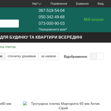
Порівняння
Укр
Рус
Бажання
Вхід
067-519-54-04
050-342-49-68
Мій кошик
073-000-90-03
Передзвонити вам?
ДЛЯ БУДИНКУ ТА КВАРТИРИ ВСЕРЕДИНІ
РНА ПЛИТКА
тю
спочатку дешевше
за назвою
Відображення: