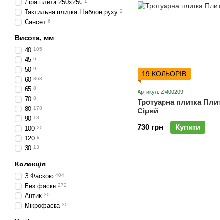
Ліра плита 250х250
1
Тактильна плитка Шаблон руху
2
Сансет
6
Висота, мм
40
105
45
6
50
9
19 КОЛЬОРІВ
60
363
65
8
Артикул: ZM00209
70
8
Тротуарна плитка Пли
80
178
Сірий
90
18
730 грн
Купити
100
20
120
8
30
13
Колекція
З Фаскою
404
Без фаски
272
Антик
30
Мікрофаска
30