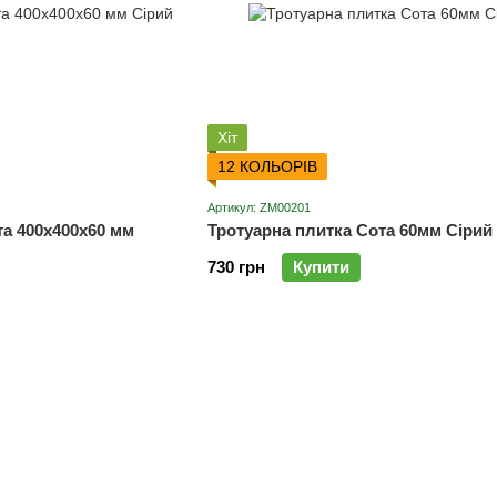
Хіт
12 КОЛЬОРІВ
Артикул: ZM00201
та 400х400х60 мм
Тротуарна плитка Сота 60мм Сірий
730 грн
Купити