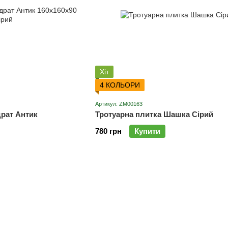
Хіт
4 КОЛЬОРИ
Артикул: ZM00163
драт Антик
Тротуарна плитка Шашка Сірий
780 грн
Купити