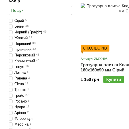
Колір
Сірий
53
Білий
45
Чорний (Графіт)
49
Жовтий
39
Червоний
33
6 КОЛЬОРІВ
Гірчичний
42
Персиковий
43
Артикул: ZM00498
Коричневий
45
Тротуарна плитка Ква
Генуя
16
160х160х90 мм Сірий
Латіна
4
Равена
2
1 150 грн
Купити
Сієна
13
Тренто
1
Грейс
27
Росано
8
Нуоро
11
Аріано
2
Флоренція
3
Мессіна
1