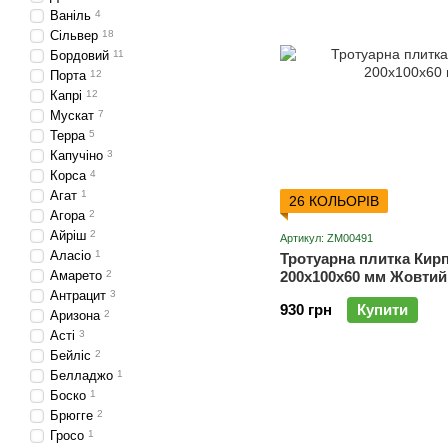
Ваніль
4
Сільвер
18
Бордовий
11
Порта
12
Капрі
12
Мускат
7
Терра
5
Капучіно
3
Корса
4
Агат
1
26 КОЛЬОРІВ
Агора
2
Айріш
2
Артикул: ZM00491
Аласіо
1
Тротуарна плитка Кир
Амарето
2
200х100х60 мм Жовтий
Антрацит
3
930 грн
Купити
Аризона
2
Асті
3
Бейліс
2
Белладжо
1
Боско
1
Брюгге
2
Гросо
1