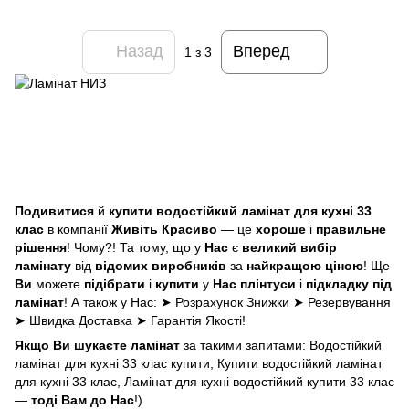
Назад
Вперед
1
з 3
Подивитися
й
купити водостійкий ламінат для кухні 33
клас
в компанії
Живіть Красиво
— це
хороше
і
правильне
рішення
! Чому?! Та тому, що у
Нас
є
великий вибір
ламінату
від
відомих виробників
за
найкращою ціною
! Ще
Ви
можете
підібрати
і
купити
у
Нас
плінтуси
і
підкладку під
ламінат
! А також у Нас: ➤ Розрахунок Знижки ➤ Резервування
➤ Швидка Доставка ➤ Гарантія Якості!
Якщо Ви шукаєте ламінат
за такими запитами: Водостійкий
ламінат для кухні 33 клас купити, Купити водостійкий ламінат
для кухні 33 клас, Ламінат для кухні водостійкий купити 33 клас
—
тоді Вам до Нас
!)