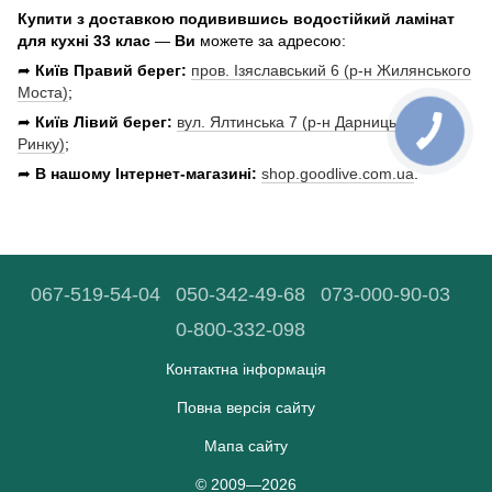
Купити з доставкою подивившись водостійкий ламінат
для кухні 33 клас
—
Ви
можете за адресою:
➦
Київ Правий берег:
пров. Ізяславський 6 (р-н Жилянського
Моста)
;
➦
Київ Лівий берег:
вул. Ялтинська 7 (р-н Дарницького
Ринку)
;
➦
В нашому Інтернет-магазині:
shop.goodlive.com.ua
.
067-519-54-04
050-342-49-68
073-000-90-03
0-800-332-098
Контактна інформація
Повна версія сайту
Мапа сайту
© 2009—2026