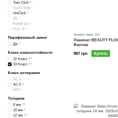
Twin Click
4
Quick Step
0
UniClick
5
5G
0
Kaindl Loc
0
CLIC it!
0
Артикул: topaz_414
Парафиновый замок
Ламинат BEAUTY FLO
Да
4
Винтаж
Класс износостойкости
867 грн
Купить
32 Класс
29
33 Класс
44
Класс истирания
AC 4
0
AC 5
6
AC6
0
Толщина
8 мм
15
10 мм
4
12 мм
19