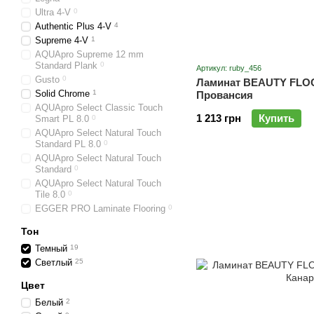
Ultra 4-V
0
Authentic Plus 4-V
4
Supreme 4-V
1
AQUApro Supreme 12 mm
Standard Plank
0
Артикул: ruby_456
Gusto
0
Ламинат BEAUTY FLO
Solid Chrome
1
Провансия
AQUApro Select Classic Touch
1 213 грн
Купить
Smart PL 8.0
0
AQUApro Select Natural Touch
Standard PL 8.0
0
AQUApro Select Natural Touch
Standard
0
AQUApro Select Natural Touch
Tile 8.0
0
EGGER PRO Laminate Flooring
0
Тон
Темный
19
Светлый
25
Цвет
Белый
2