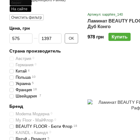
Дарницкого Рынка)
берег:
На сайте
Артикул: sapphire_140
Очистить фильтр
Ламинат BEAUTY FLO
Дуб Конго
Цена, грн
От Цена, грн
До Цена, грн
978 грн
Купить
OK
Страна производитель
Австрия
0
Германия
0
Китай
4
Польша
10
Украина
5
Франция
18
Швейцария
7
Бренд
Moderna Модерна
0
My Floor - МайФлор
0
BEAUTY FLOOR - Бюти Флор
18
KAINDL - Каиндл
0
Rezult - Резаулт
5