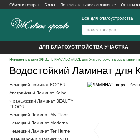
Перейти к основному контенту
Обмен и возврат
Б л о г
Пользовательское соглашение
Отзывы о 
Всё для благоустройства
ДЛЯ БЛАГОУСТРОЙСТВА УЧАСТКА
Интернет магазин ЖИВЕТЕ КРАСИВО ✔️ВСЕ для благоустройства дома извне и 
Водостойкий Ламинат для К
Немецкий ламинат EGGER
Австрийский Ламинат Kaindl
Французcкий Ламинат BEAUTY
FLOOR
Немецкий Ламинат My Floor
Немецкий Ламинат Moderna
Немецкий Ламинат Ter Hurne
Швейцарский Ламинат Swiss