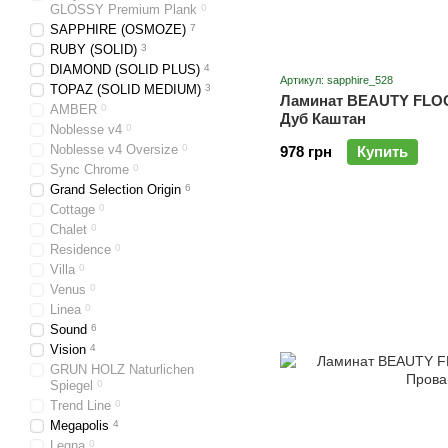
GLOSSY Premium Plank
0
SAPPHIRE (OSMOZE)
7
RUBY (SOLID)
3
DIAMOND (SOLID PLUS)
4
Артикул: sapphire_528
TOPAZ (SOLID MEDIUM)
3
Ламинат BEAUTY FLO
AMBER
0
Дуб Каштан
Noblesse v4
0
Noblesse v4 Oversize
0
978 грн
Купить
Sync Chrome
0
Grand Selection Origin
6
Cottage
0
Chalet
0
Residence
0
Villa
0
Venus
0
Linea
0
Sound
6
Vision
4
GRUN HOLZ Naturlichen
Spiegel
0
Trend Line
0
Megapolis
4
Legna
0