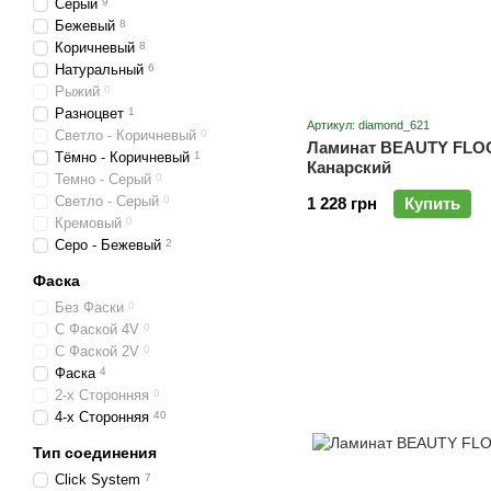
Серый
9
Бежевый
8
Коричневый
8
Натуральный
6
Рыжий
0
Разноцвет
1
Артикул: diamond_621
Светло - Коричневый
0
Ламинат BEAUTY FLO
Тёмно - Коричневый
1
Канарский
Темно - Серый
0
Светло - Серый
0
1 228 грн
Купить
Кремовый
0
Серо - Бежевый
2
Фаска
Без Фаски
0
С Фаской 4V
0
С Фаской 2V
0
Фаска
4
2-х Сторонняя
0
4-х Сторонняя
40
Тип соединения
Click System
7