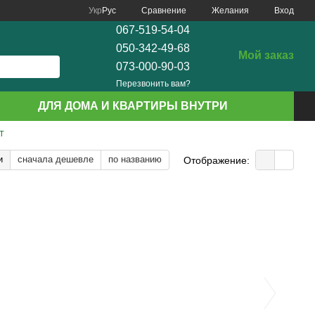
Сравнение
Укр
Рус
Желания
Вход
067-519-54-04
050-342-49-68
Мой заказ
073-000-90-03
Перезвонить вам?
ДЛЯ ДОМА И КВАРТИРЫ ВНУТРИ
Т
и
сначала дешевле
по названию
Отображение: