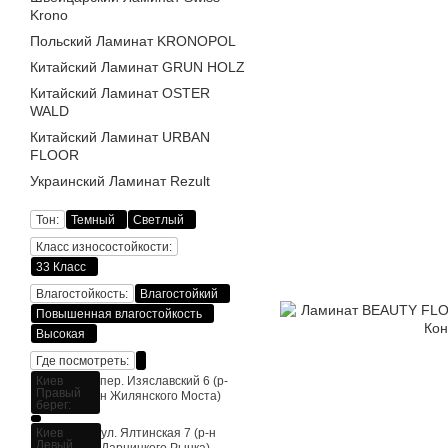
Krono
Польский Ламинат KRONOPOL
Китайский Ламинат GRUN HOLZ
Китайский Ламинат OSTER
WALD
Китайский Ламинат URBAN
FLOOR
Украинский Ламинат Rezult
Тон:
Темный
Светлый
Класс износостойкости:
33 Класс
Влагостойкость:
Влагостойкий
Повышенная влагостойкость
Высокая
Где посмотреть:
Киев
пер. Изяславский 6 (р-
Правый
н Жилянского Моста)
берег:
Киев
ул. Ялтинская 7 (р-н
Левый