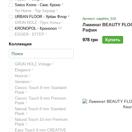
Swiss Krono - Свис Кроно
7
Ter Hürne - Тер Хернер
0
URBAN FLOOR - Урбан Флор
4
Артикул: sapphire_518
GRUN HOLZ - Грун Хольз
0
Ламинат BEAUTY FLO
KRONOPOL - Кронопол
10
Рафия
EGGER - ЕГГЕР
0
978 грн
Купить
Коллекция
GRUN HOLZ Vintage
0
Elegance
0
Horizon
0
Variation
0
Classic Touch 8 mm Standard
Plank
0
Classic Touch 8 mm Premium
Plank
0
Natural Touch 8 mm Standard
Plank
0
Natural Touch 10 mm Premium
Plank
0
Easy Touch 8 mm CREATIVE