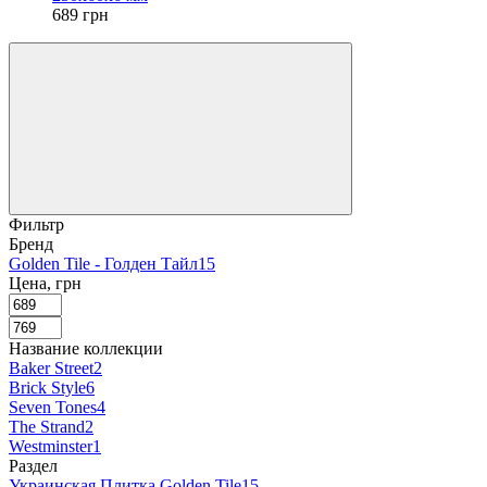
689 грн
Фильтр
Бренд
Golden Tile - Голден Тайл
15
Цена, грн
Название коллекции
Baker Street
2
Brick Style
6
Seven Tones
4
The Strand
2
Westminster
1
Раздел
Украинская Плитка Golden Tile
15