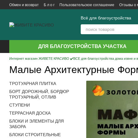
Перейти к основному контенту
Обмен и возврат
Б л о г
Пользовательское соглашение
Отзывы о 
Всё для благоустройства
ДЛЯ БЛАГОУСТРОЙСТВА УЧАСТКА
Интернет магазин ЖИВЕТЕ КРАСИВО ✔️ВСЕ для благоустройства дома извне и 
Малые Архитектурные Фор
ТРОТУАРНАЯ ПЛИТКА
БОРТ ДОРОЖНЫЙ, БОРДЮР
ТРОТУАРНЫЙ, ОТЛИВ
СТУПЕНИ
ТЕРРАСНАЯ ДОСКА
БЛОКИ И ЭЛЕМЕНТЫ ДЛЯ
ЗАБОРА
БЛОКИ СТРОИТЕЛЬНЫЕ