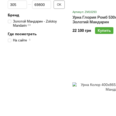
От Цена, грн
До Цена, грн
OK
Артикул: ZM10293
Бренд
Урна Глория Ромб 530
Золотой Мандарин - Zolotoy
Золотий Мандарин
Mandarin
69
22 100 грн
Купить
Где посмотреть
На сайте
5