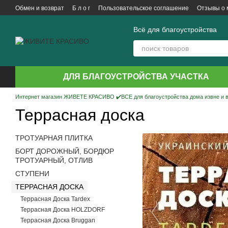
Перейти к основному контенту
Обмен и возврат
Б л о г
Пользовательское соглашение
Отзывы о 
Всё для благоустройства
ДЛЯ БЛАГОУСТРОЙСТВА УЧАСТКА
Интернет магазин ЖИВЕТЕ КРАСИВО ✔️ВСЕ для благоустройства дома извне и 
Террасная доска
ТРОТУАРНАЯ ПЛИТКА
БОРТ ДОРОЖНЫЙ, БОРДЮР
ТРОТУАРНЫЙ, ОТЛИВ
СТУПЕНИ
ТЕРРАСНАЯ ДОСКА
Террасная Доска Tardex
Террасная Доска HOLZDORF
Террасная Доска Bruggan