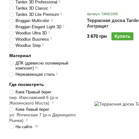
Tardex 3D Professional
4
Tardex 3D Classic
4
Tardex 3D Lite Premium
4
Артикул: TARD1005
Террасная доска Tardex
Bruggan Multicolor
11
Антрацит
Bruggan Elegant Light 3D
7
Woodlux Ultra 3D
3
3 670 грн
Купить
Woodlux Business
3
Woodlux Step
3
Материал
ДПК (древесно полимерный
композит)
81
Нержавеющая сталь
2
Где посмотреть
Киев Правый берег:
пер. Изяславский 6 (р-н
Жилянского Моста)
8
Киев Левый берег:
ул. Ялтинская 7 (р-н Дарницкого
Рынка)
8
На сайте
56