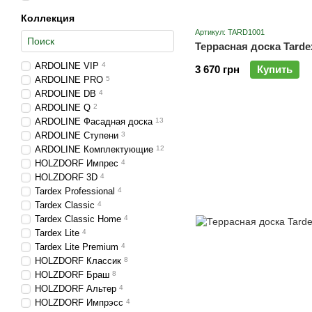
Коллекция
Артикул: TARD1001
Террасная доска Tardex
ARDOLINE VIP
4
3 670 грн
Купить
ARDOLINE PRO
5
ARDOLINE DB
4
ARDOLINE Q
2
ARDOLINE Фасадная доска
13
ARDOLINE Ступени
3
ARDOLINE Комплектующие
12
HOLZDORF Импрес
4
HOLZDORF 3D
4
Tardex Professional
4
Tardex Classic
4
Tardex Classic Home
4
Tardex Lite
4
Tardex Lite Premium
4
HOLZDORF Классик
8
HOLZDORF Браш
8
HOLZDORF Альтер
4
HOLZDORF Импрэсс
4