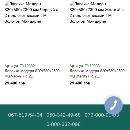
Артикул: ZM10332
Артикул: ZM10333
Лавочка Модерн 820х580х2300
Лавочка Модерн 820х580х2300
мм Черный с 2
мм Желтый с 2
подлокотниками ТМ Золотой
подлокотниками ТМ Золотой
29 400 грн
29 400 грн
Мандарин
Мандарин
067-519-54-04
050-342-49-68
073-000-90-03
0-800-332-098