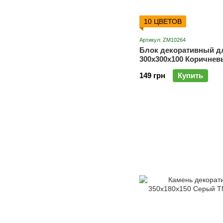
10 ЦВЕТОВ
Артикул: ZM10264
Блок декоративный д
300х300х100 Коричне
(четырехсторонний ск
149 грн
Купить
Мандарин