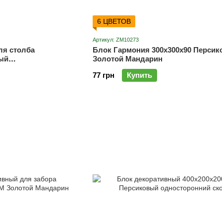
6 ЦВЕТОВ
Артикул: ZM10273
ля столба
Блок Гармония 300х300х90 Перси
вый
Золотой Мандарин
ол) ТМ Золотой
77 грн
Купить