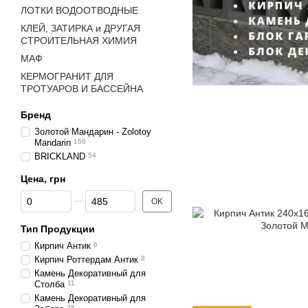
ЛОТКИ ВОДООТВОДНЫЕ
КЛЕЙ, ЗАТИРКА и ДРУГАЯ
СТРОИТЕЛЬНАЯ ХИМИЯ
МАФ
КЕРМОГРАНИТ ДЛЯ
ТРОТУАРОВ И БАССЕЙНА
Бренд
Золотой Мандарин - Zolotoy
Mandarin
166
BRICKLAND
54
Цена, грн
От Цена, грн
До Цена, грн
OK
Тип Продукции
Кирпич Антик
6
Кирпич Роттердам Антик
8
Камень Декоративный для
Столба
11
Камень Декоративный для
25