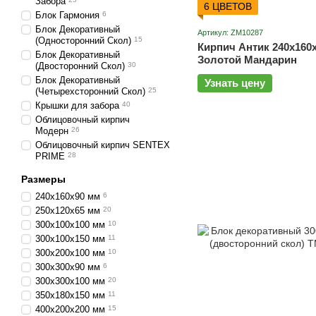
Забора
6 ЦВЕТОВ
Блок Гармония
6
Блок Декоративный
Артикул: ZM10287
(Односторонний Скол)
15
Кирпич Антик 240х160
Блок Декоративный
Золотой Мандарин
(Двосторонний Скол)
30
Блок Декоративный
Узнать цену
(Четырехсторонний Скол)
25
Крышки для забора
40
Облицовочный кирпич
Модерн
26
Облицовочный кирпич SENTEX
PRIME
28
Размеры
240х160х90 мм
6
250х120х65 мм
20
300х100х100 мм
10
300х100х150 мм
11
300х200х100 мм
10
300х300х90 мм
6
300х300х100 мм
20
350х180х150 мм
11
400х200х200 мм
15