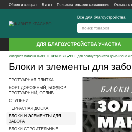
Перейти к основному контенту
Обмен и возврат
Б л о г
Пользовательское соглашение
Отзывы о 
Всё для благоустройства
ДЛЯ БЛАГОУСТРОЙСТВА УЧАСТКА
Интернет магазин ЖИВЕТЕ КРАСИВО ✔️ВСЕ для благоустройства дома извне и 
Блоки и элементы для заб
ТРОТУАРНАЯ ПЛИТКА
БОРТ ДОРОЖНЫЙ, БОРДЮР
ТРОТУАРНЫЙ, ОТЛИВ
СТУПЕНИ
ТЕРРАСНАЯ ДОСКА
БЛОКИ И ЭЛЕМЕНТЫ ДЛЯ
ЗАБОРА
БЛОКИ СТРОИТЕЛЬНЫЕ