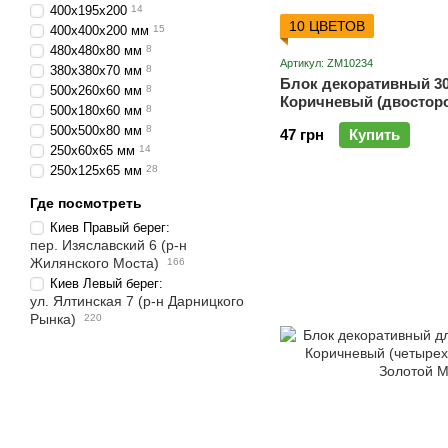
400х195х200
14
10 ЦВЕТОВ
400х400х200 мм
15
480х480х80 мм
8
Артикул: ZM10234
380х380х70 мм
8
Блок декоративный 30
500х260х60 мм
8
Коричневый (двостор
500х180х60 мм
8
Золотой Мандарин
500х500х80 мм
8
47 грн
Купить
250х60х65 мм
14
250х125х65 мм
28
Где посмотреть
Киев Правый берег:
пер. Изяславский 6 (р-н
Жилянского Моста)
166
Киев Левый берег:
ул. Ялтинская 7 (р-н Дарницкого
Рынка)
220