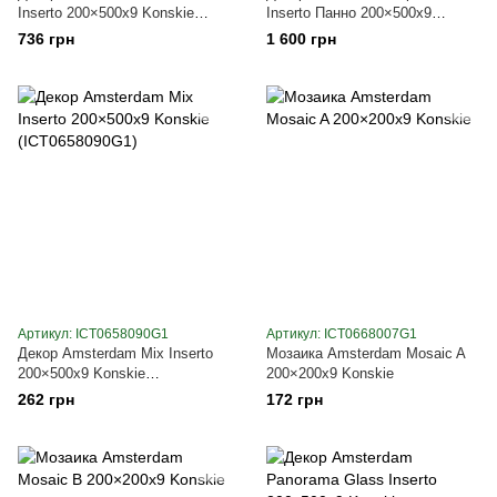
Inserto 200×500x9 Konskie
Inserto Панно 200×500x9
(ICT0675090G1)
Konskie (ICT0676090G1)
736 грн
1 600 грн
Артикул: ICT0658090G1
Артикул: ICT0668007G1
Декор Amsterdam Mix Inserto
Мозаика Amsterdam Mosaic A
200×500x9 Konskie
200×200x9 Konskie
(ICT0658090G1)
262 грн
172 грн