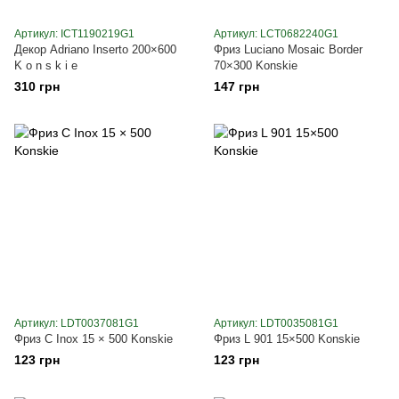
Артикул: ICT1190219G1
Артикул: LCT0682240G1
Декор Adriano Inserto 200×600
Фриз Luciano Mosaic Border
K o n s k i e
70×300 Konskie
310 грн
147 грн
Артикул: LDT0037081G1
Артикул: LDT0035081G1
Фриз C Inox 15 × 500 Konskie
Фриз L 901 15×500 Konskie
123 грн
123 грн