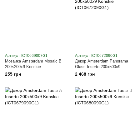
Артикул: ICT0669007G1
Артикул: ICT0672090G1
Мозаика Amsterdam Mosaic B
Декор Amsterdam Panorama
200×200x9 Konskie
Glass Inserto 200x500x9
Konskie (ICT0672090G1)
255 грн
2 468 грн