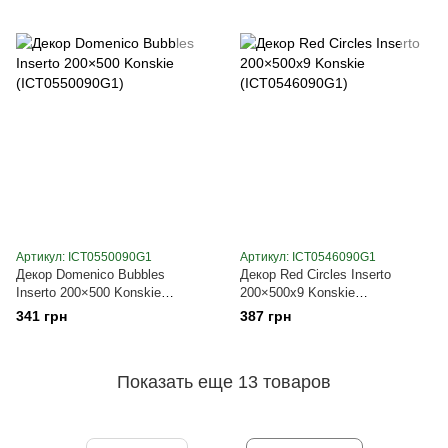
Артикул: ICT0550090G1
Артикул: ICT0546090G1
Декор Domenico Bubbles
Декор Red Circles Inserto
Inserto 200×500 Konskie
200×500x9 Konskie
(ICT0550090G1)
(ICT0546090G1)
341 грн
387 грн
Показать еще 13 товаров