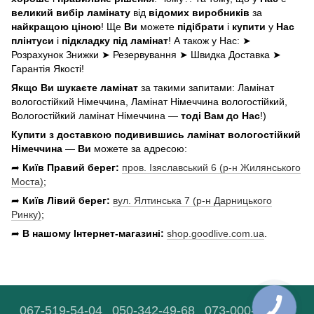
великий вибір ламінату
від
відомих виробників
за
найкращою ціною
! Ще
Ви
можете
підібрати
і
купити
у
Нас
плінтуси
і
підкладку під ламінат
! А також у Нас: ➤
Розрахунок Знижки ➤ Резервування ➤ Швидка Доставка ➤
Гарантія Якості!
Якщо Ви шукаєте ламінат
за такими запитами: Ламінат
вологостійкий Німеччина, Ламінат Німеччина вологостійкий,
Вологостійкий ламінат Німеччина —
тоді Вам до Нас
!)
Купити з доставкою подивившись ламінат вологостійкий
Німеччина
—
Ви
можете за адресою:
➦
Київ Правий берег:
пров. Ізяславський 6 (р-н Жилянського
Моста)
;
➦
Київ Лівий берег:
вул. Ялтинська 7 (р-н Дарницького
Ринку)
;
➦
В нашому Інтернет-магазині:
shop.goodlive.com.ua
.
067-519-54-04
050-342-49-68
073-000-90-03