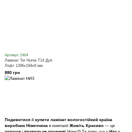
Артикул: 1904
Ламінат Ter Hurne T14 Дуб
Лофт 1286x194x8 мм
880 грн
Подивитися
й
купити ламінат вологостійкий країна
виробник Німеччина
в компанії
Живіть Красиво
— це
хороше
і
правильне рішення
! Чому?! Та тому, що у
Нас
є