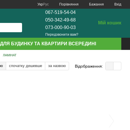
Порівняння
Укр
Рус
Бажання
Вхід
067-519-54-04
050-342-49-68
Мій кошик
073-000-90-03
Передзвонити вам?
ДЛЯ БУДИНКУ ТА КВАРТИРИ ВСЕРЕДИНІ
ЛАМІНАТ
тю
спочатку дешевше
за назвою
Відображення: