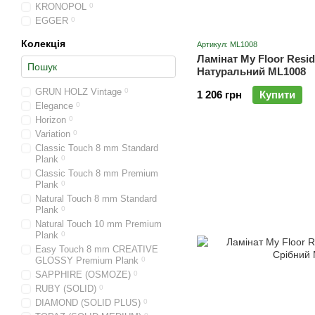
KRONOPOL
0
EGGER
0
Колекція
Артикул: ML1008
Ламінат My Floor Resi
Натуральний ML1008
GRUN HOLZ Vintage
0
1 206 грн
Купити
Elegance
0
Horizon
0
Variation
0
Classic Touch 8 mm Standard
Plank
0
Classic Touch 8 mm Premium
Plank
0
Natural Touch 8 mm Standard
Plank
0
Natural Touch 10 mm Premium
Plank
0
Easy Touch 8 mm CREATIVE
GLOSSY Premium Plank
0
SAPPHIRE (OSMOZE)
0
RUBY (SOLID)
0
DIAMOND (SOLID PLUS)
0