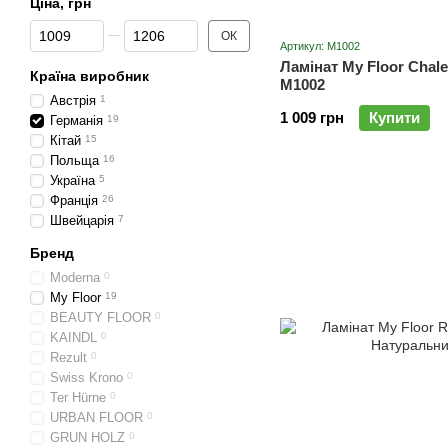
Ціна, грн
Від Ціна, грн
До Ціна, грн
ОК
Артикул: M1002
Ламінат My Floor Chal
Країна виробник
M1002
Австрія
1
1 009 грн
Купити
Германія
19
Кітай
15
Польща
16
Україна
5
Франція
26
Швейцарія
7
Бренд
Moderna
0
My Floor
19
BEAUTY FLOOR
0
KAINDL
0
Rezult
0
Swiss Krono
0
Ter Hürne
0
URBAN FLOOR
0
GRUN HOLZ
0