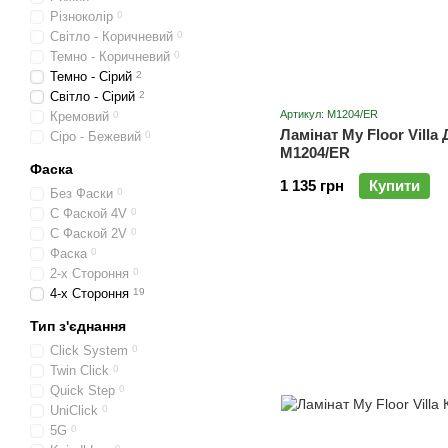
Різноколір
0
Світло - Коричневий
0
Темно - Коричневий
0
Темно - Сірий
2
Світло - Сірий
2
Артикул: M1204/ER
Кремовий
0
Ламінат My Floor Villa
Сіро - Бежевий
0
M1204/ER
Фаска
1 135 грн
Купити
Без Фаски
0
С Фаской 4V
0
С Фаской 2V
0
Фаска
0
2-х Стороння
0
4-х Стороння
19
Тип з'єднання
Click System
0
Twin Click
0
Quick Step
0
UniClick
0
5G
0