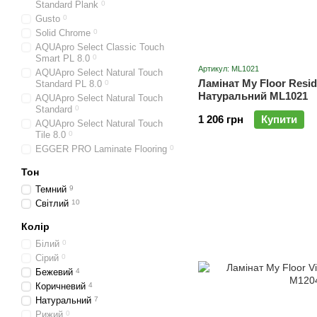
Standard Plank
0
Gusto
0
Solid Chrome
0
AQUApro Select Classic Touch
Smart PL 8.0
0
Артикул: ML1021
AQUApro Select Natural Touch
Ламінат My Floor Resi
Standard PL 8.0
0
Натуральний ML1021
AQUApro Select Natural Touch
Standard
0
1 206 грн
Купити
AQUApro Select Natural Touch
Tile 8.0
0
EGGER PRO Laminate Flooring
0
Тон
Темний
9
Cвітлий
10
Колір
Білий
0
Сірий
0
Бежевий
4
Коричневий
4
Натуральний
7
Рижий
0