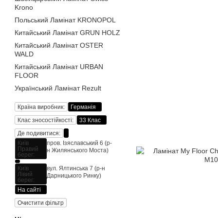
Krono
Польський Ламінат KRONOPOL
Китайський Ламінат GRUN HOLZ
Китайський Ламінат OSTER
WALD
Китайський Ламінат URBAN
FLOOR
Український Ламінат Rezult
Країна виробник:
Германія
Клас зносостійкості:
33 Клас
Де подивитися:
Київ
пров. Ізяславський 6 (р-
Правий
н Жилянського Моста)
берег:
Київ
вул. Ялтинська 7 (р-н
Лівий
Дарницького Ринку)
берег:
На сайті
Очистити фільтр