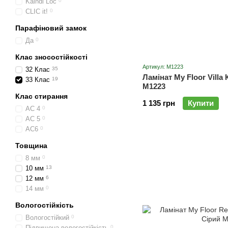
Kaindl Loc
0
CLIC it!
0
Парафіновий замок
Да
0
Клас зносостійкості
Артикул: M1223
32 Клас
35
Ламінат My Floor Villa
33 Клас
19
M1223
Клас стирання
1 135 грн
Купити
AC 4
0
AC 5
0
AC6
0
Товщина
8 мм
0
10 мм
13
12 мм
6
14 мм
0
Вологостійкість
Вологостійкий
0
Підвищена вологостійкість
0