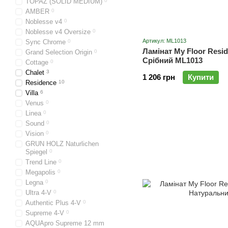
TOPAZ (SOLID MEDIUM)
0
AMBER
0
Noblesse v4
0
Noblesse v4 Oversize
0
Артикул: ML1013
Sync Chrome
0
Ламінат My Floor Resi
Grand Selection Origin
0
Срібний ML1013
Cottage
0
Chalet
3
1 206 грн
Купити
Residence
10
Villa
6
Venus
0
Linea
0
Sound
0
Vision
0
GRUN HOLZ Naturlichen
Spiegel
0
Trend Line
0
Megapolis
0
Legna
0
Ultra 4-V
0
Authentic Plus 4-V
0
Supreme 4-V
0
AQUApro Supreme 12 mm