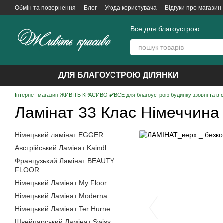
Перейти до основного контенту
Обмін та повернення
Блог
Угода користувача
Відгуки про магазин
Все для благоустрою
ДЛЯ БЛАГОУСТРОЮ ДІЛЯНКИ
Інтернет магазин ЖИВІТЬ КРАСИВО ✔️ВСЕ для благоустрою будинку ззовні та в 
Ламінат 33 Клас Німеччина
Німецький ламінат EGGER
Австрійський Ламінат Kaindl
Французький Ламінат BEAUTY
FLOOR
Німецький Ламінат My Floor
Німецький Ламінат Moderna
Німецький Ламінат Ter Hurne
Швейцарський Ламінат Swiss