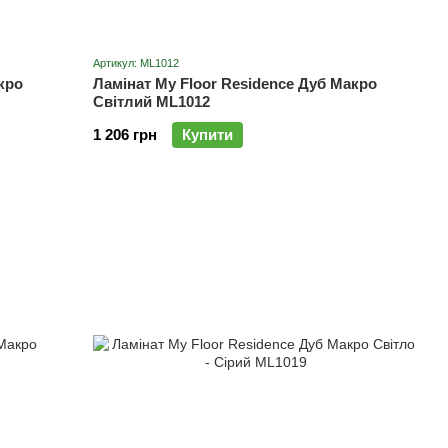
Артикул: ML1012
кро
Ламінат My Floor Residence Дуб Макро
Світлий ML1012
1 206 грн
Купити