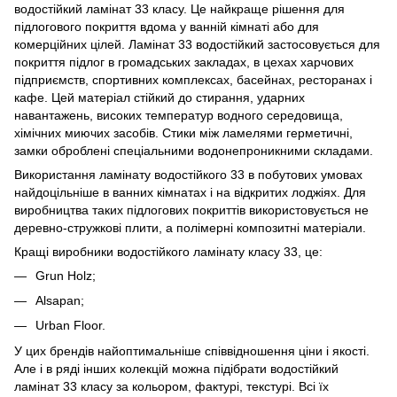
водостійкий ламінат 33 класу. Це найкраще рішення для
підлогового покриття вдома у ванній кімнаті або для
комерційних цілей. Ламінат 33 водостійкий застосовується для
покриття підлог в громадських закладах, в цехах харчових
підприємств, спортивних комплексах, басейнах, ресторанах і
кафе. Цей матеріал стійкий до стирання, ударних
навантажень, високих температур водного середовища,
хімічних миючих засобів. Стики між ламелями герметичні,
замки оброблені спеціальними водонепроникними складами.
Використання ламінату водостійкого 33 в побутових умовах
найдоцільніше в ванних кімнатах і на відкритих лоджіях. Для
виробництва таких підлогових покриттів використовується не
деревно-стружкові плити, а полімерні композитні матеріали.
Кращі виробники водостійкого ламінату класу 33, це:
Grun Holz;
Alsapan;
Urban Floor.
У цих брендів найоптимальніше співвідношення ціни і якості.
Але і в ряді інших колекцій можна підібрати водостійкий
ламінат 33 класу за кольором, фактурі, текстурі. Всі їх