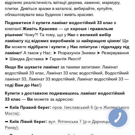
відрізняє реалістичність імітації дерева, каменю, мармуру,
плитки. Дивіться зразки в каталозі, вибирайте, купуйте,
облаштовувати ваш будинок і живіть красиво.
Подивитися
й
купити ламінат водостійкий 33 клас
в
компанії
Живіть Красиво
— це
хороше
і
правильне
рішення
! Чому?! Та тому, що у
Нас
є
великий вибір
ламінату
від
відомих виробників
за
найкращою ціною
! Ще
Ви
можете
підібрати
і
купити
у
Нас
плінтуси
і
підкладку під
ламінат
! А також у Нас: ➤ Розрахунок Знижки ➤ Резервування
➤ Швидка Доставка ➤ Гарантія Якості!
Якщо Ви шукаєте ламінат
за такими запитами: Ламінат
водостійкий 33 клас, Ламінат 33 клас водостійкий, Водостійкий
ламінат 33, Ламінат 33 водостійкий, Ламінат водостійкий 33 —
тоді Вам до Нас
!)
Купити з доставкою подивившись ламінат водостійкий
33 клас
—
Ви
можете за адресою:
➦
Київ Правий берег:
пров. Ізяславський 6 (р-н Жилянського
Моста)
;
➦
Київ Лівий берег:
вул. Ялтинська 7 (р-н Дарницького
Ринку)
;