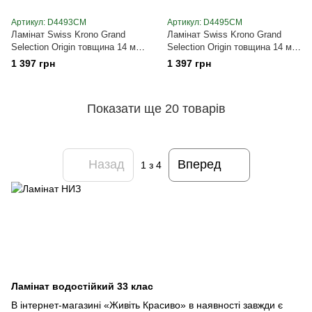
Артикул: D4493CM
Артикул: D4495CM
Ламінат Swiss Krono Grand
Ламінат Swiss Krono Grand
Selection Origin товщина 14 мм,
Selection Origin товщина 14 мм,
2025x244 мм, з фаскою Захід
2025x244 мм, з фаскою
1 397 грн
1 397 грн
D4493CM
Сонячне світло D4495CM
Показати ще 20 товарів
Назад
Вперед
1
з 4
Ламінат водостійкий 33 клас
В інтернет-магазині «Живіть Красиво» в наявності завжди є