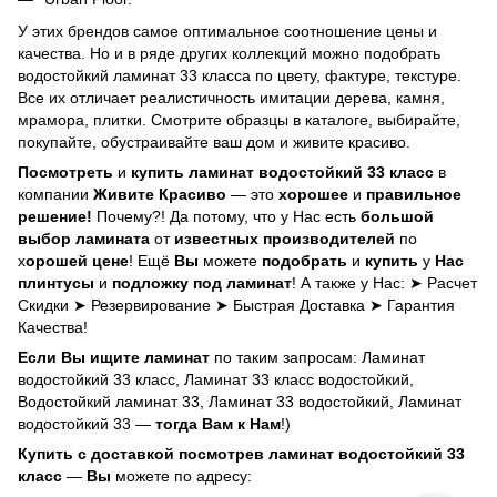
У этих брендов самое оптимальное соотношение цены и
качества. Но и в ряде других коллекций можно подобрать
водостойкий ламинат 33 класса по цвету, фактуре, текстуре.
Все их отличает реалистичность имитации дерева, камня,
мрамора, плитки. Смотрите образцы в каталоге, выбирайте,
покупайте, обустраивайте ваш дом и живите красиво.
Посмотреть
и
купить ламинат водостойкий 33 класс
в
компании
Живите Красиво
— это
хорошее
и
правильное
решение!
Почему?! Да потому, что у Нас есть
большой
выбор ламината
от
известных производителей
по
х
орошей цене
! Ещё
Вы
можете
подобрать
и
купить
у
Нас
плинтусы
и
подложку под ламинат
! А также у Нас: ➤ Расчет
Скидки ➤ Резервирование ➤ Быстрая Доставка ➤ Гарантия
Качества!
Если
Вы
ищите ламинат
по таким запросам: Ламинат
водостойкий 33 класс, Ламинат 33 класс водостойкий,
Водостойкий ламинат 33, Ламинат 33 водостойкий, Ламинат
водостойкий 33 —
тогда Вам к Нам
!)
Купить с доставкой посмотрев ламинат водостойкий 33
класс
—
Вы
можете по адресу: