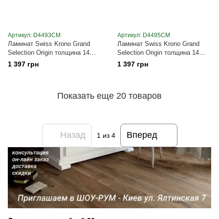
Артикул: D4493CM
Артикул: D4495CM
Ламинат Swiss Krono Grand
Ламинат Swiss Krono Grand
Selection Origin толщина 14
Selection Origin толщина 14
мм, 2025x244 мм, с фаской
мм, 2025x244 мм, с фаской
1 397 грн
1 397 грн
Закат D4493CM
Солнечный свет D4495CM
Показать еще 20 товаров
Назад
Вперед
1
из 4