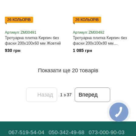
26 КОЛЬОРІВ
26 КОЛЬОРІВ
Артикул: ZM00491
Артикул: ZM00492
Тротуарна плитка Кирпич без
Тротуарна плитка Кирпич без
фаски 200х100х60 мм Жовтий
фаски 200х100х80 мм
Персиковий
930 грн
1 085 грн
Показати ще 20 товарів
Назад
Вперед
1
з 37
067-519-54-04
050-342-49-68
073-000-90-03