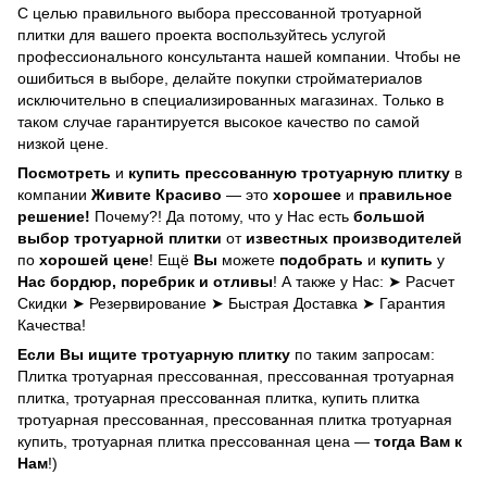
С целью правильного выбора прессованной тротуарной
плитки для вашего проекта воспользуйтесь услугой
профессионального консультанта нашей компании. Чтобы не
ошибиться в выборе, делайте покупки стройматериалов
исключительно в специализированных магазинах. Только в
таком случае гарантируется высокое качество по самой
низкой цене.
Посмотреть
и
купить прессованную
тротуарную плитку
в
компании
Живите Красиво
— это
хорошее
и
правильное
решение!
Почему?! Да потому, что у Нас есть
большой
выбор тротуарной плитки
от
известных производителей
по
хорошей цене
! Ещё
Вы
можете
подобрать
и
купить
у
Нас бордюр, поребрик и отливы
! А также у Нас: ➤ Расчет
Скидки ➤ Резервирование ➤ Быстрая Доставка ➤ Гарантия
Качества!
Если
Вы
ищите тротуарную плитку
по таким запросам:
Плитка тротуарная прессованная, прессованная тротуарная
плитка, тротуарная прессованная плитка, купить плитка
тротуарная прессованная, прессованная плитка тротуарная
купить, тротуарная плитка прессованная цена —
тогда Вам к
Нам
!)