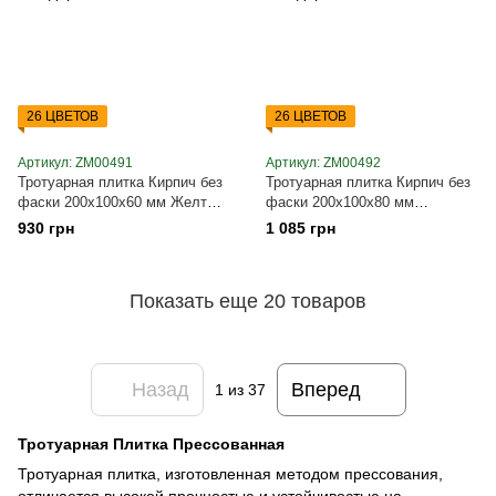
26 ЦВЕТОВ
26 ЦВЕТОВ
Артикул: ZM00491
Артикул: ZM00492
Тротуарная плитка Кирпич без
Тротуарная плитка Кирпич без
фаски 200х100х60 мм Желтый
фаски 200х100х80 мм
ТМ Золотой Мандарин
Персиковый ТМ Золотой
930 грн
1 085 грн
Мандарин
Показать еще 20 товаров
Назад
Вперед
1
из 37
Тротуарная Плитка Прессованная
Тротуарная плитка, изготовленная методом прессования,