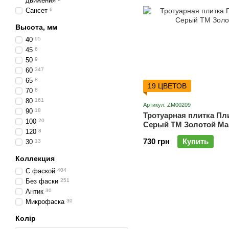
движения
Сансет
6
Высота, мм
40
95
45
6
50
9
60
347
65
8
19 ЦВЕТОВ
70
8
80
161
Артикул: ZM00209
90
18
Тротуарная плитка Пл
100
20
Серый ТМ Золотой Ма
120
8
730 грн
Купить
30
13
Коллекция
С фаской
404
Без фаски
251
Антик
30
Микрофаска
30
Колір