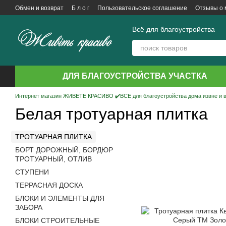
Перейти к основному контенту
Обмен и возврат
Б л о г
Пользовательское соглашение
Отзывы о 
Всё для благоустройства
ДЛЯ БЛАГОУСТРОЙСТВА УЧАСТКА
Интернет магазин ЖИВЕТЕ КРАСИВО ✔️ВСЕ для благоустройства дома извне и 
Белая тротуарная плитка
ТРОТУАРНАЯ ПЛИТКА
БОРТ ДОРОЖНЫЙ, БОРДЮР
ТРОТУАРНЫЙ, ОТЛИВ
СТУПЕНИ
ТЕРРАСНАЯ ДОСКА
БЛОКИ И ЭЛЕМЕНТЫ ДЛЯ
ЗАБОРА
БЛОКИ СТРОИТЕЛЬНЫЕ