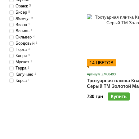
Оранж
5
Бисер
5
Жемчуг
5
Виано​​​​​​​
1
Ваниль
1
Сильвер
4
Бордовый
1
Порта
3
Капри
3
Мускат
1
14 ЦВЕТОВ
Терра
1
Капучино
1
Артикул: ZM00493
Тротуарная плитка Кв
Корса
1
Серый ТМ Золотой Ма
730 грн
Купить