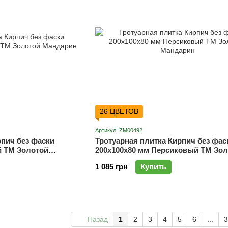
26 ЦВЕТОВ
Артикул: ZM00492
рпич без фаски
Тротуарная плитка Кирпич без фас
й ТМ Золотой
200х100х80 мм Персиковый ТМ Зол
Мандарин
1 085 грн
Купить
Назад
1
2
3
4
5
6
...
3