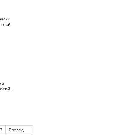
ки
отой
7
Вперед