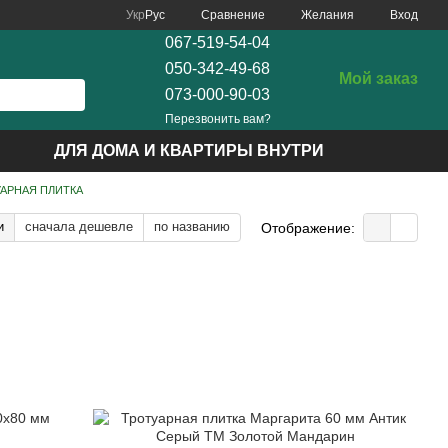
Сравнение
Укр
Рус
Желания
Вход
067-519-54-04
050-342-49-68
Мой заказ
073-000-90-03
Перезвонить вам?
ДЛЯ ДОМА И КВАРТИРЫ ВНУТРИ
АРНАЯ ПЛИТКА
и
сначала дешевле
по названию
Отображение: