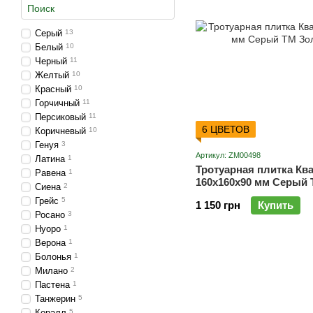
Серый
13
Белый
10
Черный
11
Желтый
10
Красный
10
Горчичный
11
Персиковый
11
6 ЦВЕТОВ
Коричневый
10
Генуя
3
Артикул: ZM00498
Латина
1
Тротуарная плитка Кв
Равена
1
160х160х90 мм Серый 
Сиена
2
Мандарин
Грейс
5
1 150 грн
Купить
Росано
3
Нуоро
1
Верона
1
Болонья
1
Милано
2
Пастена
1
Танжерин
5
Коралл
5