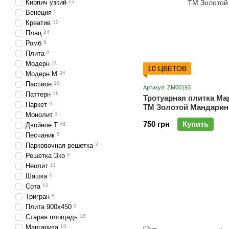
Кирпич узкий
22
Венеция
5
Креатив
12
Плац
24
Ромб
6
Плита
9
Модерн
11
10 ЦВЕТОВ
Модерн М
24
Пассион
10
Артикул: ZM00193
Паттерн
18
Тротуарная плитка Ма
Паркет
9
ТМ Золотой Мандарин
Монолит
3
750 грн
Купить
Двойное Т
46
Песчаник
5
Парковочная решетка
3
Решетка Эко
8
Неолит
11
Шашка
4
Сота
10
Тригран
8
Плита 900х450
5
Старая площадь
16
Маргарита
10