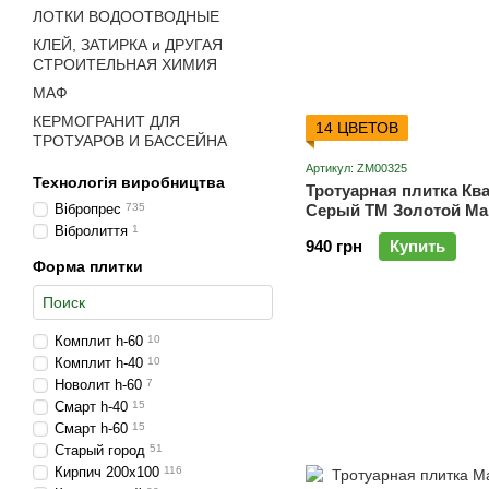
ЛОТКИ ВОДООТВОДНЫЕ
КЛЕЙ, ЗАТИРКА и ДРУГАЯ
СТРОИТЕЛЬНАЯ ХИМИЯ
МАФ
КЕРМОГРАНИТ ДЛЯ
14 ЦВЕТОВ
ТРОТУАРОВ И БАССЕЙНА
Артикул: ZM00325
Технологія виробництва
Тротуарная плитка Кв
Вібропрес
735
Серый ТМ Золотой Ма
Вібролиття
1
940 грн
Купить
Форма плитки
Комплит h-60
10
Комплит h-40
10
Новолит h-60
7
Смарт h-40
15
Смарт h-60
15
Старый город
51
Кирпич 200х100
116