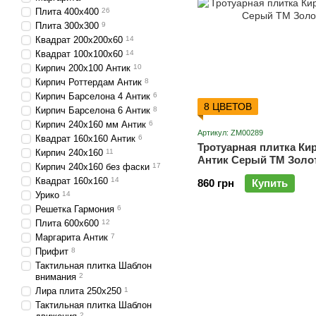
Плита 400х400
26
Плита 300х300
9
Квадрат 200х200х60
14
Квадрат 100х100х60
14
Кирпич 200х100 Антик
10
Кирпич Роттердам Антик
8
Кирпич Барселона 4 Антик
6
8 ЦВЕТОВ
Кирпич Барселона 6 Антик
8
Кирпич 240х160 мм Антик
6
Артикул: ZM00289
Квадрат 160х160 Антик
6
Тротуарная плитка Ки
Кирпич 240х160
11
Антик Серый ТМ Золо
Кирпич 240х160 без фаски
17
Квадрат 160х160
14
860 грн
Купить
Урико
14
Решетка Гармония
6
Плита 600х600
12
Маргарита Антик
7
Прифит
8
Тактильная плитка Шаблон
внимания
2
Лира плита 250х250
1
Тактильная плитка Шаблон
2