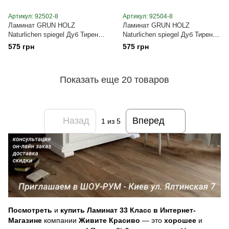
Артикул: 92502-8
Артикул: 92504-8
Ламинат GRUN HOLZ
Ламинат GRUN HOLZ
Naturlichen spiegel Дуб Тирено
Naturlichen spiegel Дуб Тирено
коньячный VG PF 92502-8
Биленный VG PF 92504-8
575 грн
575 грн
Показать еще 20 товаров
Назад
Вперед
1
из 5
Посмотреть
и
купить Ламинат 33 Класс в Интернет-
Магазине
компании
Живите Красиво
— это
хорошее
и