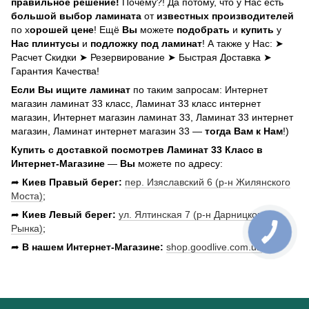
правильное решение!
Почему?! Да потому, что у Нас есть
большой выбор ламината
от
известных производителей
по х
орошей цене
! Ещё
Вы
можете
подобрать
и
купить
у
Нас плинтусы
и
подложку под ламинат
! А также у Нас: ➤
Расчет Скидки ➤ Резервирование ➤ Быстрая Доставка ➤
Гарантия Качества!
Если
Вы
ищите ламинат
по таким запросам: Интернет
магазин ламинат 33 класс, Ламинат 33 класс интернет
магазин, Интернет магазин ламинат 33, Ламинат 33 интернет
магазин, Ламинат интернет магазин 33 —
тогда Вам к Нам
!)
Купить с доставкой посмотрев Ламинат 33 Класс в
Интернет-Магазине
—
Вы
можете по адресу:
➦
Киев Правый берег:
пер. Изяславский 6 (р-н Жилянского
Моста)
;
➦
Киев Левый берег:
ул. Ялтинская 7 (р-н Дарницкого
Рынка)
;
➦
В нашем
Интернет-Магазине:
shop.goodlive.com.ua
.