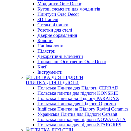
Молдинги Orac Decor
Кутові елементи для молдингів
Плінтуси Orac Decor
3D Панелі
Стельові плити
Розетки для стелі
Дверне обрамлення
Колони
Напівколони
Пілястри
Декоративні Елементи
Приховане Освітлення Orac Decor
Клей
Інструменти
ПЛИТКА ДЛЯ ПІДЛОГИ
Польська Плитка для Підлоги CERRAD
Польська плитка для підлоги KONSKIE
Польська Плитка на Підлогу PARADYZ
Польська Плитка для Підлоги Opoczno
Індійська Плитка на Підлогу Raviraj Ceramics
Українська Плитка для Підлоги Cersanit
Польська плитка для підлоги NOWA GALA
Польська плитка для підлоги STARGRES