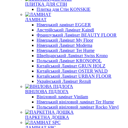
ПЛИТКА ДЛЯ СТІН
Плитка для Стін KONSKIE
ЛАМІНАТ
Німецький ламінат EGGER
Австрійський Ламінат Kaindl
Французький Ламінат BEAUTY FLOOR
Німецький Ламінат My Floor
Німецький Ламінат Moderna
Німецький Ламінат Ter Hurne
Швейцарський Ламінат Swiss Krono
Польський Ламінат KRONOPOL
Китайський Ламінат GRUN HOLZ
Китайський Ламінат OSTER WALD
Китайський Ламінат URBAN FLOOR
Український Ламінат Rezult
ВІНІЛОВА ПІДЛОГА
Вініловий ламінат Vinilam
Німецький вініловий ламінат Ter Hurne
Польський вініловий ламінат Rocko Vinyl
ПАРКЕТНА ДОШКА
ЛАМІНАТ SPC