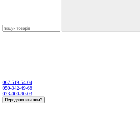
067-519-54-04
050-342-49-68
073-000-90-03
Передзвонити вам?