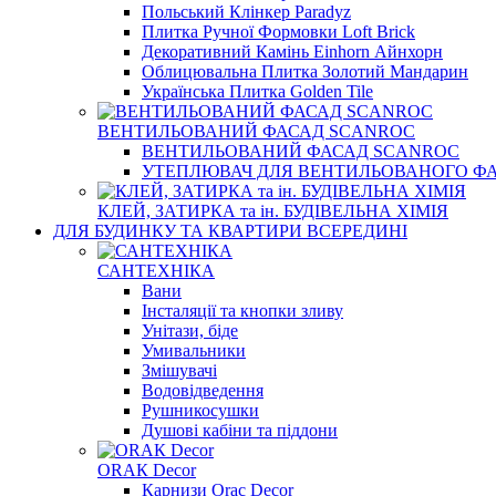
Польський Клінкер Paradyz
Плитка Ручної Формовки Loft Brick
Декоративний Камінь Einhorn Айнхорн
Облицювальна Плитка Золотий Мандарин
Українська Плитка Golden Tile
ВЕНТИЛЬОВАНИЙ ФАСАД SCANROC
ВЕНТИЛЬОВАНИЙ ФАСАД SCANROC
УТЕПЛЮВАЧ ДЛЯ ВЕНТИЛЬОВАНОГО Ф
КЛЕЙ, ЗАТИРКА та ін. БУДІВЕЛЬНА ХІМІЯ
ДЛЯ БУДИНКУ ТА КВАРТИРИ ВСЕРЕДИНІ
САНТЕХНІКА
Вани
Інсталяції та кнопки зливу
Унітази, біде
Умивальники
Змішувачі
Водовідведення
Рушникосушки
Душові кабіни та піддони
ОRАК Decor
Карнизи Orac Decor