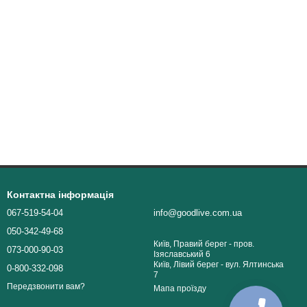
Контактна інформація
067-519-54-04
info@goodlive.com.ua
050-342-49-68
Київ, Правий берег - пров.
073-000-90-03
Ізяславський 6
Київ, Лівий берег - вул. Ялтинська
0-800-332-098
7
Передзвонити вам?
Мапа проїзду