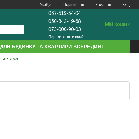
Порівняння
Укр
Рус
Бажання
Вхід
067-519-54-04
050-342-49-68
Мій кошик
073-000-90-03
Передзвонити вам?
ДЛЯ БУДИНКУ ТА КВАРТИРИ ВСЕРЕДИНІ
ALSAPAN