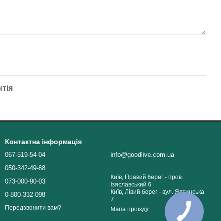
нтія
Контактна інформація
067-519-54-04
info@goodlive.com.ua
050-342-49-68
Київ, Правий берег - пров.
073-000-90-03
Ізяславський 6
Київ, Лівий берег - вул. Ялтинська
0-800-332-098
7
Передзвонити вам?
Мапа проїзду