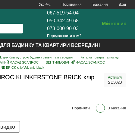
Порівняння
Укр
Рус
Бажання
Вхід
067-519-54-04
050-342-49-68
Мій кошик
073-000-90-03
Передзвонити вам?
ДЛЯ БУДИНКУ ТА КВАРТИРИ ВСЕРЕДИНІ
для благоустрою будинку ззовні та в середині
Каталог товарів та послуг
АНИЙ ФАСАД SCANROC
ВЕНТИЛЬОВАНИЙ ФАСАД SCANROC
 BRICK клір Volcanic black
NROC KLINKERSTONE BRICK клір
Артикул
SD3020
Порівняти
В бажання
швидко