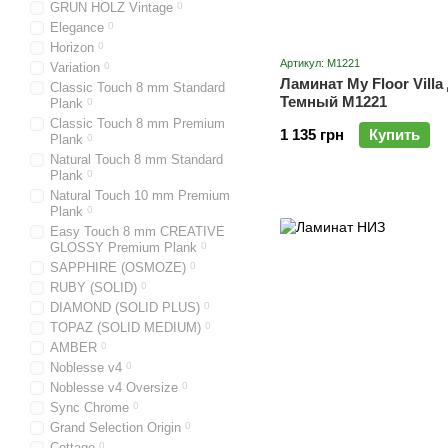
GRUN HOLZ Vintage
0
Elegance
0
Horizon
0
Артикул: M1221
Variation
0
Ламинат My Floor Vill
Classic Touch 8 mm Standard
Темный M1221
Plank
0
Classic Touch 8 mm Premium
1 135 грн
Купить
Plank
0
Natural Touch 8 mm Standard
Plank
0
Natural Touch 10 mm Premium
Plank
0
Easy Touch 8 mm CREATIVE
GLOSSY Premium Plank
0
SAPPHIRE (OSMOZE)
0
RUBY (SOLID)
0
DIAMOND (SOLID PLUS)
0
TOPAZ (SOLID MEDIUM)
0
AMBER
0
Noblesse v4
0
Noblesse v4 Oversize
0
Sync Chrome
0
Grand Selection Origin
0
Cottage
0