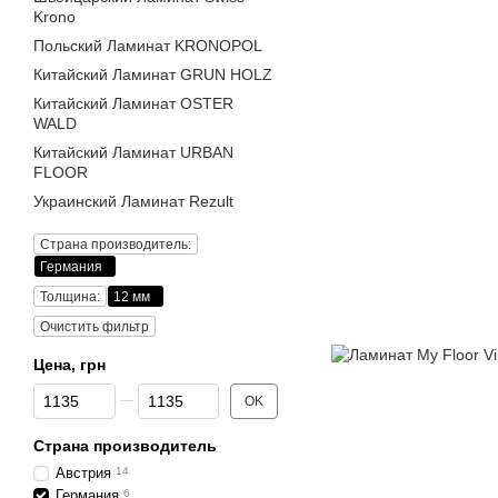
Krono
Польский Ламинат KRONOPOL
Китайский Ламинат GRUN HOLZ
Китайский Ламинат OSTER
WALD
Китайский Ламинат URBAN
FLOOR
Украинский Ламинат Rezult
Страна производитель:
Германия
Толщина:
12 мм
Очистить фильтр
Цена, грн
От Цена, грн
До Цена, грн
OK
Страна производитель
Австрия
14
Германия
6