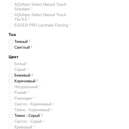
AQUApro Select Natural Touch
Standard
0
AQUApro Select Natural Touch
Tile 8.0
0
EGGER PRO Laminate Flooring
0
Тон
Темный
5
Светлый
1
Цвет
Белый
0
Серый
0
Бежевый
2
Коричневый
2
Натуральный
0
Рыжий
0
Разноцвет
0
Светло - Коричневый
0
Тёмно - Коричневый
0
Темно - Серый
2
Светло - Серый
0
Кремовый
0