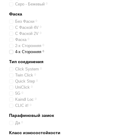
Серо - Бежевый
0
Фаска
Без Фаски
0
С Фаской 4V
0
С Фаской 2V
0
Фаска
0
2-х Сторонняя
0
4-х Сторонняя
6
Тип соединения
Click System
0
Twin Click
0
Quick Step
0
UniClick
0
5G
0
Kaindl Loc
0
CLIC it!
0
Парафиновый замок
Да
0
Класс износостойкости