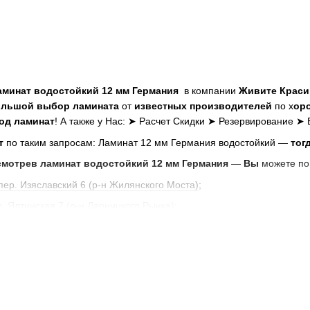
аминат водостойкий 12 мм Германия
в компании
Живите Краси
ольшой выбор ламината
от
известных производителей
по х
ор
од ламинат
! А также у Нас: ➤ Расчет Скидки ➤ Резервирование ➤
т
по таким запросам: Ламинат 12 мм Германия водостойкий —
тог
смотрев ламинат водостойкий 12 мм Германия
—
Вы
можете по
пер. Изяславский 6 (р-н Жилянского Моста)
;
л. Ялтинская 7 (р-н Дарницкого Рынка)
;
газине:
shop.goodlive.com.ua
.