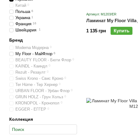
Китай
0
Польша
6
Артикул: M1203/ER
Украина
1
Ламинат My Floor Vill
Франция
16
Швейцария
1
1 135 грн
Купить
Бренд
Moderna Модерна
0
My Floor - МайФлор
6
BEAUTY FLOOR - Бюти Флор
0
KAINDL - Каиндл
0
Rezult - Резаулт
0
Swiss Krono - Свис Кроно
0
Ter Hürne - Тер Хернер
0
URBAN FLOOR - Урбан Флор
0
GRUN HOLZ - Грун Хольз
0
KRONOPOL - Кронопол
0
EGGER - ЕГГЕР
0
Коллекция