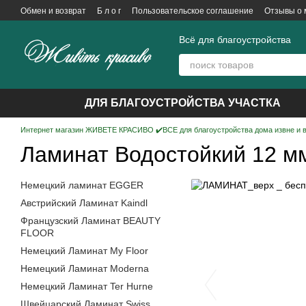
Перейти к основному контенту
Обмен и возврат
Б л о г
Пользовательское соглашение
Отзывы о 
Всё для благоустройства
ДЛЯ БЛАГОУСТРОЙСТВА УЧАСТКА
Интернет магазин ЖИВЕТЕ КРАСИВО ✔️ВСЕ для благоустройства дома извне и 
Ламинат Водостойкий 12 м
Немецкий ламинат EGGER
Австрийский Ламинат Kaindl
Французcкий Ламинат BEAUTY
FLOOR
Немецкий Ламинат My Floor
Немецкий Ламинат Moderna
Немецкий Ламинат Ter Hurne
Швейцарский Ламинат Swiss