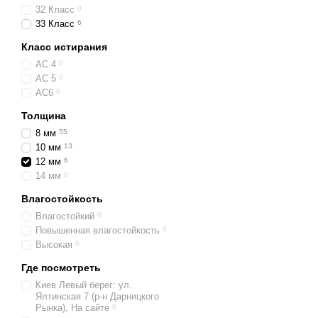
32 Класс
0
33 Класс
6
Класс истирания
AC 4
0
AC 5
0
AC6
0
Толщина
8 мм
55
10 мм
13
12 мм
6
14 мм
0
Влагостойкость
Влагостойкий
0
Повышенная влагостойкость
0
Высокая
0
Где посмотреть
Киев Левый берег: ул.
Ялтинская 7 (р-н Дарницкого
Рынка), На сайте
0