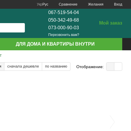
Сравнение
Укр
Рус
Желания
Вход
067-519-54-04
050-342-49-68
Мой заказ
073-000-90-03
Перезвонить вам?
ДЛЯ ДОМА И КВАРТИРЫ ВНУТРИ
Т
и
сначала дешевле
по названию
Отображение: