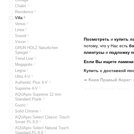
Chalet
0
Residence
0
Villa
6
Venus
0
Linea
0
Sound
0
Посмотреть
и
купить л
Vision
0
потому, что у Нас есть
б
GRUN HOLZ Naturlichen
плинтусы
и
подложку п
Spiegel
0
Trend Line
0
Если
Вы
ищите ламина
Megapolis
0
Legna
0
Купить с доставкой по
Ultra 4-V
0
➦
Киев Правый берег:
Authentic Plus 4-V
0
Supreme 4-V
0
➦
Киев Левый берег:
у
AQUApro Supreme 12 mm
➦
В нашем
Интернет-Ма
Standard Plank
0
Gusto
0
Solid Chrome
0
AQUApro Select Classic Touch
Smart PL 8.0
0
AQUApro Select Natural Touch
Standard PL 8.0
0