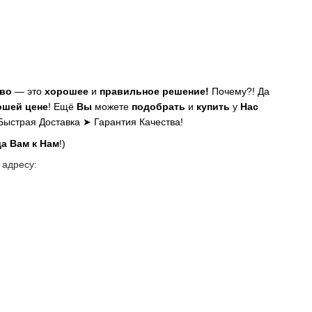
во
— это
хорошее
и
правильное решение!
Почему?! Да
ошей цене
! Ещё
Вы
можете
подобрать
и
купить
у
Нас
 Быстрая Доставка ➤ Гарантия Качества!
да Вам к Нам
!)
 адресу: