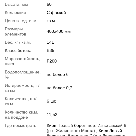
Высота, мм
60
Коллекция
С фаской
Цена за ед. изм.
кв.м.
Размеры
400x400 мм
элементов
Вес, кг / кв.м.
141
Класс бетона
В35
Морозостойкость,
F200
цикл
Водопоглощение,
не более 6
%
Истираемость, г /
не более 0,7
кв.см.
Количество, шт/
6 шт.
кв.м
Количество кв.м.
11,52
на поддоне
Где посмотреть
Киев Правый берег:
пер. Изяславский 6
(р-н Жилянского Моста)
, Киев Левый
берег:
ул. Ялтинская 7 (р-н Дарницкого