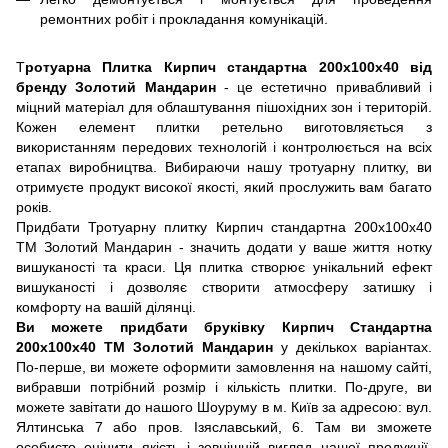
ремонтних робіт і прокладання комунікацій.
Т
ротуарна Плитка Кирпич стандартна 200х100х40 від
бренду Золотий Мандарин
- це естетично привабливий і
міцний матеріал для облаштування пішохідних зон і територій.
Кожен елемент плитки ретельно виготовляється з
використанням передових технологій і контролюється на всіх
етапах виробництва. Вибираючи нашу тротуарну плитку, ви
отримуєте продукт високої якості, який прослужить вам багато
років.
Придбати Тротуарну плитку Кирпич стандартна 200х100х40
ТМ Золотий Мандарин - значить додати у ваше життя нотку
вишуканості та краси. Ця плитка створює унікальний ефект
вишуканості і дозволяє створити атмосферу затишку і
комфорту на вашій ділянці.
Ви можете придбати бруківку Кирпич Стандартна
200х100х40 ТМ Золотий Мандарин
у декількох варіантах.
По-перше, ви можете оформити замовлення на нашому сайті,
вибравши потрібний розмір і кількість плитки. По-друге, ви
можете завітати до нашого Шоуруму в м. Київ за адресою: вул.
Ялтинська 7 або пров. Ізяславський, 6. Там ви зможете
особисто оцінити якість і зовнішній вигляд нашої продукції,