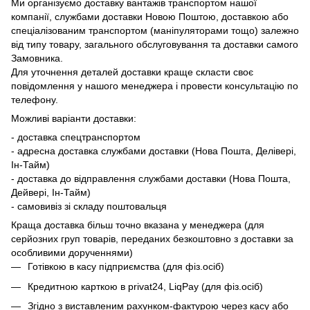
Ми організуємо доставку вантажів транспортом нашої
компанії, службами доставки Новою Поштою, доставкою або
спеціалізованим транспортом (маніпуляторами тощо) залежно
від типу товару, загального обслуговування та доставки самого
Замовника.
Для уточнення деталей доставки краще скласти своє
повідомлення у нашого менеджера і провести консультацію по
телефону.
Можливі варіанти доставки:
- доставка спецтранспортом
- адресна доставка службами доставки (Нова Пошта, Делівері,
Ін-Тайм)
- доставка до відправлення службами доставки (Нова Пошта,
Дейвері, Ін-Тайм)
- самовивіз зі складу поштовальця
Краща доставка більш точно вказана у менеджера (для
серйозних груп товарів, переданих безкоштовно з доставки за
особливими дорученнями)
Готівкою в касу підприємства (для фіз.осіб)
Кредитною карткою в privat24, LiqPay (для фіз.осіб)
Згідно з виставленим рахунком-фактурою через касу або