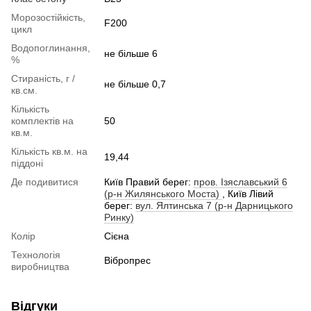
Морозостійкість,
F200
цикл
Водопоглинання,
не більше 6
%
Стираність, г /
не більше 0,7
кв.см.
Кількість
комплектів на
50
кв.м.
Кількість кв.м. на
19,44
піддоні
Де подивитися
Київ Правий берег:
пров. Ізяславський 6
(р-н Жилянського Моста)
, Київ Лівий
берег:
вул. Ялтинська 7 (р-н Дарницького
Ринку)
Колір
Сієна
Технологія
Вібропрес
виробництва
Відгуки