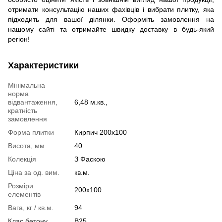
отримати консультацію наших фахівців і вибрати плитку, яка
підходить для вашої ділянки. Оформіть замовлення на
нашому сайті та отримайте швидку доставку в будь-який
регіон!
Характеристики
Мінімальна
норма
відвантаження,
6,48 м.кв.,
кратність
замовлення
Форма плитки
Кирпич 200х100
Висота, мм
40
Колекція
З Фаскою
Ціна за од. вим.
кв.м.
Розміри
200x100
елементів
Вага, кг / кв.м.
94
Клас бетону
B25