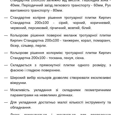
40мм, Періодичний заїзд легкового транспорту - 60мм, Рух
вантажного транспорту - 80мм.
Стандартне колірне рішення тротуарної плитки Кирпич
Стандартна 200х100 - сірий, чорний, коричневий,
червоний, персиковий, гірчичний, жовтий, білий.
Кольорове рішення поверхні меланж тротуарної плитки
Кирпич Стандартна 200х100 - танжерин, корал, помаранч,
бісер, сільвер, перли.
Кольорове рішення колормікс тротуарної плитки Кирпич
Стандартна 200х100 - тоскана, генуя, сієна.
Складається з прямокутної плитки одного розміру, з
фаскою і гладкою поверхнею.
Широкий вибір кольорів дозволяє створювати ексклюзивні
візерунки.
Можливість укладання зі складними геометричними
параметрами на невеликих ділянках.
Для укладання достатньо малої кількості інструменту та
обладнання.
Легко демонтується і монтується для проведення