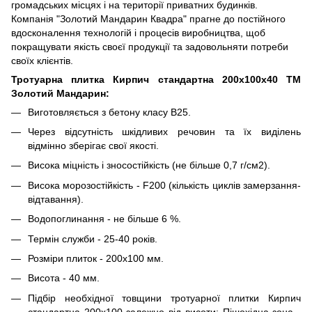
громадських місцях і на території приватних будинків.
Компанія "Золотий Мандарин Квадра" прагне до постійного
вдосконалення технологій і процесів виробництва, щоб
покращувати якість своєї продукції та задовольняти потреби
своїх клієнтів.
Тротуарна плитка Кирпич стандартна 200х100х40 ТМ
Золотий Мандарин:
Виготовляється з бетону класу В25.
Через відсутність шкідливих речовин та їх виділень
відмінно зберігає свої якості.
Висока міцність і зносостійкість (не більше 0,7 г/см2).
Висока морозостійкість - F200 (кількість циклів замерзання-
відтавання).
Водопоглинання - не більше 6 %.
Термін служби - 25-40 років.
Розміри плиток - 200х100 мм.
Висота - 40 мм.
Підбір необхідної товщини тротуарної плитки Кирпич
стандартна 200х100 залежно від висоти: Пішохідна зона -