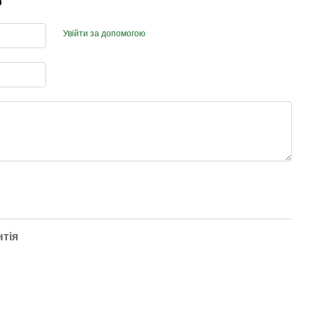
р
Увійти за допомогою
нтія