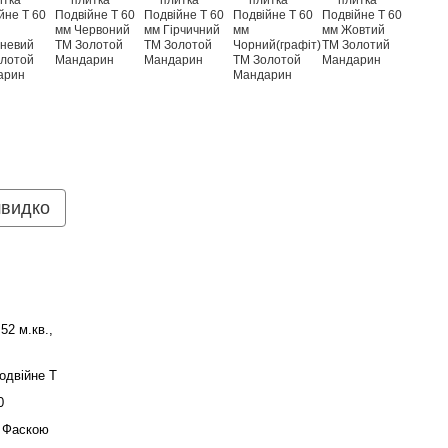
швидко
,52 м.кв.,
одвійне Т
0
 Фаскою