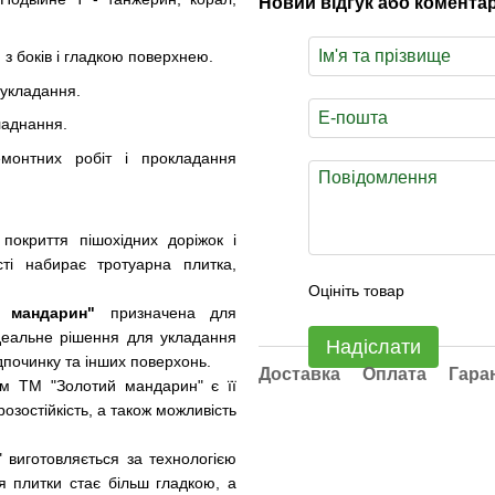
Новий відгук або комента
 з боків і гладкою поверхнею.
 укладання.
ладнання.
монтних робіт і прокладання
окриття пішохідних доріжок і
сті набирає тротуарна плитка,
Оцініть товар
 мандарин"
призначена для
ідеальне рішення для укладання
Надіслати
ідпочинку та інших поверхонь.
Доставка
Оплата
Гара
м ТМ "Золотий мандарин" є її
розостійкість, а також можливість
виготовляється за технологією
ня плитки стає більш гладкою, а