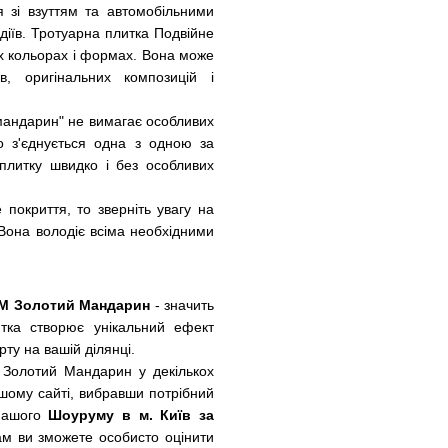
 зі взуттям та автомобільними
іїв. Тротуарна плитка Подвійне
х кольорах і формах. Вона може
ів, оригінальних композицій і
мандарин" не вимагає особливих
о з'єднується одна з одною за
 плитку швидко і без особливих
 покриття, то зверніть увагу на
Вона володіє всіма необхідними
ТМ Золотий Мандарин
- значить
тка створює унікальний ефект
ту на вашій ділянці.
 Золотий Мандарин у декількох
шому сайті, вибравши потрібний
 нашого
Шоуруму в м. Київ за
м ви зможете особисто оцінити