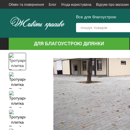
Перейти до основного контенту
Обмін та повернення
Блог
Угода користувача
Відгуки про магазин
Все для благоустрою
ДЛЯ БЛАГОУСТРОЮ ДІЛЯНКИ