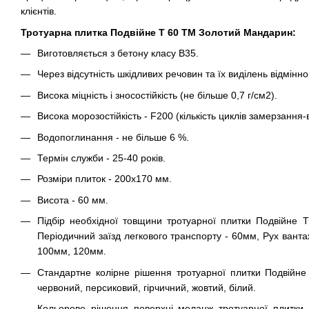
клієнтів.
Тротуарна плитка Подвійне Т 60 ТМ Золотий Мандарин:
Виготовляється з бетону класу В35.
Через відсутність шкідливих речовин та їх виділень відмінно 
Висока міцність і зносостійкість (не більше 0,7 г/см2).
Висока морозостійкість - F200 (кількість циклів замерзання-
Водопоглинання - не більше 6 %.
Термін служби - 25-40 років.
Розміри плиток - 200х170 мм.
Висота - 60 мм.
Підбір необхідної товщини тротуарної плитки Подвійне 
Періодичний заїзд легкового транспорту - 60мм, Рух вант
100мм, 120мм.
Стандартне колірне рішення тротуарної плитки Подвійне 
червоний, персиковий, гірчичний, жовтий, білий.
Кольорове рішення поверхні меланж тротуарної плитки 