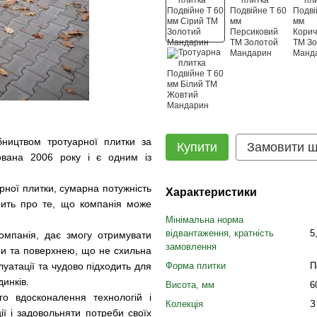
ництвом тротуарної плитки за
Купити
Замовити 
нована 2006 року і є одним із
рної плитки, сумарна потужність
Характеристики
рить про те, що компанія може
Мінімальна норма
відвантаження, кратність
5
компанія, дає змогу отримувати
замовлення
ми та поверхнею, що не схильна
Форма плитки
П
луатації та чудово підходить для
динків.
Висота, мм
6
о вдосконалення технологій і
Колекція
З
ії і задовольняти потреби своїх