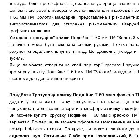
текстура більш рельєфною. Це забезпечує краще зчеплення
шинами, що робить поверхню безпечнішою для пішоходів і вод
Т 60 мм ТМ "Золотий мандарин" представлена в різноманітни
використовуватися для створення різноманітних візерунк
графічних малюнків.
Укладання тротуарної плитки Подвійне Т 60 мм ТМ "Золотий 
навичок і може бути виконана своїми руками. Плитка легк
рахунок спеціальних шпунтів і гнізд. Це дозволяє укладати
зусиль.
Якщо ви хочете створити на своїй території красиве і зручне
тротуарну плитку Подвійне Т 60 мм ТМ "Золотий мандарин". 
якостями для довговічного покриття.
Придбати Тротуарну плитку Подвійне Т 60 мм з фаскою 
додати у ваше життя нотку вишуканості та краси. Ця пли
вишуканості та дозволяє створити атмосферу затишку й комфор
Ви можете купити бруківку Подвійне Т 60 мм з фаскою ТМ
варіантах. По-перше, ви можете оформити замовлення на на
розмір і кількість плитки. По-друге, ви можете завітати до
адресою: вул. Ялтинська 7 або пров. Ізяславський, 6.
Та