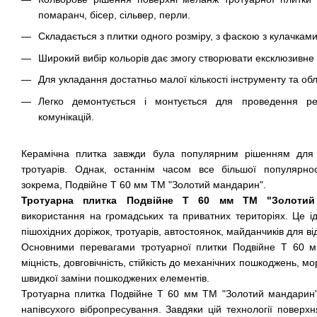
помаранч, бісер, сільвер, перли.
Складається з плитки одного розміру, з фаскою з кулачками
Широкий вибір кольорів дає змогу створювати ексклюзивне
Для укладання достатньо малої кількості інструменту та об
Легко демонтується і монтується для проведення ре
комунікацій.
Керамічна плитка завжди була популярним рішенням для п
тротуарів. Однак, останнім часом все більшої популярно
зокрема, Подвійне Т 60 мм ТМ "Золотий мандарин".
Тротуарна плитка Подвійне Т 60 мм ТМ "Золотий
використання на громадських та приватних територіях. Це 
пішохідних доріжок, тротуарів, автостоянок, майданчиків для в
Основними перевагами тротуарної плитки Подвійне Т 60 м
міцність, довговічність, стійкість до механічних пошкоджень, мо
швидкої заміни пошкоджених елементів.
Тротуарна плитка Подвійне Т 60 мм ТМ "Золотий мандарин" 
напівсухого вібропресування. Завдяки цій технології поверх