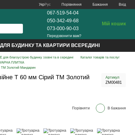
Порівняння
Укр
Рус
Бажання
Вхід
067-519-54-04
050-342-49-68
Мій кошик
073-000-90-03
Передзвонити вам?
ДЛЯ БУДИНКУ ТА КВАРТИРИ ВСЕРЕДИНІ
для благоустрою будинку ззовні та в середині
Каталог товарів та послуг
УАРНА ПЛИТКА
й ТМ Золотий Мандарин
війне Т 60 мм Сірий ТМ Золотий
Артикул
ZM00481
Порівняти
В бажання