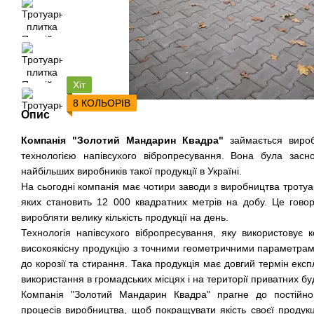
Хіт
8 КОЛЬОРІВ
Опис
Компанія "Золотий Мандарин Квадра"
займається вироб
технологією напівсухого вібропресування. Вона була зас
найбільших виробників такої продукції в Україні.
На сьогодні компанія має чотири заводи з виробництва тротуа
яких становить 12 000 квадратних метрів на добу. Це гово
виробляти велику кількість продукції на день.
Технологія напівсухого вібропресування, яку використовує 
високоякісну продукцію з точними геометричними параметра
до корозії та стирання. Така продукція має довгий термін експ
використання в громадських місцях і на території приватних бу
Компанія "Золотий Мандарин Квадра" прагне до постійног
процесів виробництва, щоб покращувати якість своєї продукц