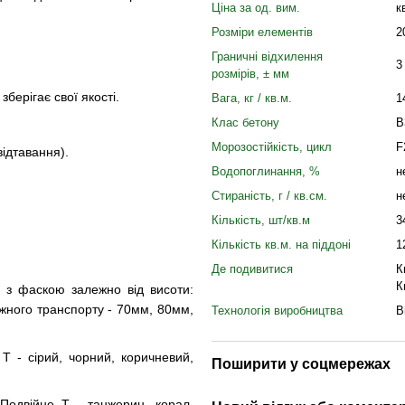
Ціна за од. вим.
к
Розміри елементів
2
Граничні відхилення
3
розмірів, ± мм
зберігає свої якості.
Вага, кг / кв.м.
1
Клас бетону
B
Морозостійкість, цикл
F
відтавання).
Водопоглинання, %
н
Стираність, г / кв.см.
н
Кількість, шт/кв.м
3
Кількість кв.м. на піддоні
1
Де подивитися
К
К
Т з фаскою залежно від висоти:
ажного транспорту - 70мм, 80мм,
Технологія виробництва
В
Т - сірий, чорний, коричневий,
Поширити у соцмережах
Подвійне Т - танжерин, корал,