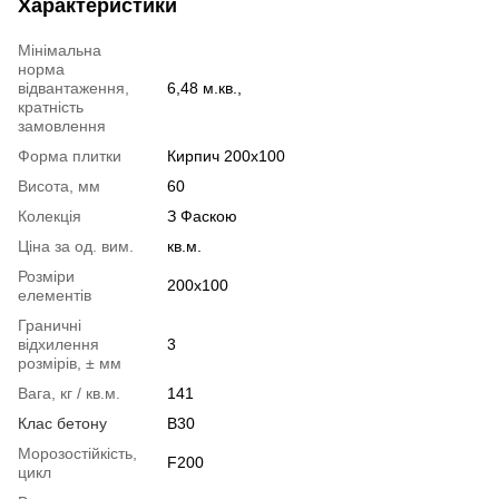
Характеристики
Мінімальна
норма
відвантаження,
6,48 м.кв.,
кратність
замовлення
Форма плитки
Кирпич 200х100
Висота, мм
60
Колекція
З Фаскою
Ціна за од. вим.
кв.м.
Розміри
200x100
елементів
Граничні
відхилення
3
розмірів, ± мм
Вага, кг / кв.м.
141
Клас бетону
В30
Морозостійкість,
F200
цикл