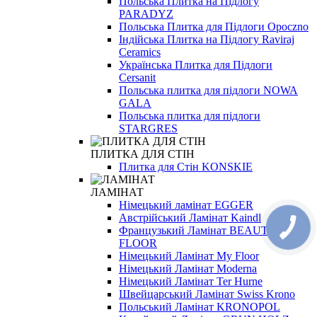
Польська Плитка на Підлогу
PARADYZ
Польська Плитка для Підлоги Opoczno
Індійська Плитка на Підлогу Raviraj
Ceramics
Українська Плитка для Підлоги
Cersanit
Польська плитка для підлоги NOWA
GALA
Польська плитка для підлоги
STARGRES
ПЛИТКА ДЛЯ СТІН
Плитка для Стін KONSKIE
ЛАМІНАТ
Німецький ламінат EGGER
Австрійський Ламінат Kaindl
Французький Ламінат BEAUTY
FLOOR
Німецький Ламінат My Floor
Німецький Ламінат Moderna
Німецький Ламінат Ter Hurne
Швейцарський Ламінат Swiss Krono
Польський Ламінат KRONOPOL