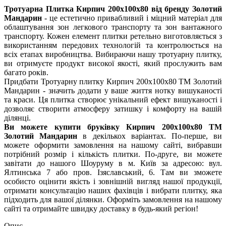
Тротуарна Плитка Кирпич 200х100х80 від бренду Золотий
Мандарин
- це естетично привабливий і міцний матеріал для
облаштування зон легкового транспорту та зон вантажного
транспорту. Кожен елемент плитки ретельно виготовляється з
використанням передових технологій та контролюється на
всіх етапах виробництва. Вибираючи нашу тротуарну плитку,
ви отримуєте продукт високої якості, який прослужить вам
багато років.
Придбати Тротуарну плитку Кирпич 200х100х80 ТМ Золотий
Мандарин - значить додати у ваше життя нотку вишуканості
та краси. Ця плитка створює унікальний ефект вишуканості і
дозволяє створити атмосферу затишку і комфорту на вашій
ділянці.
Ви можете купити бруківку Кирпич 200х100х80 ТМ
Золотий Мандарин
в декількох варіантах. По-перше, ви
можете оформити замовлення на нашому сайті, вибравши
потрібний розмір і кількість плитки. По-друге, ви можете
завітати до нашого Шоуруму в м. Київ за адресою: вул.
Ялтинська 7 або пров. Ізяславський, 6. Там ви зможете
особисто оцінити якість і зовнішній вигляд нашої продукції,
отримати консультацію наших фахівців і вибрати плитку, яка
підходить для вашої ділянки. Оформіть замовлення на нашому
сайті та отримайте швидку доставку в будь-який регіон!
Опис