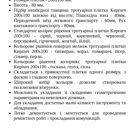
Висота - 80 мм.
Підбір необхідної товщини тротуарної плитки Кирпич
200х100 залежно від висоти: Пішохідна зона - 40мм,
Періодичний заїзд легкового транспорту - 60мм, Рух
вантажного транспорту - 80мм.
Стандартне колірне рішення тротуарної плитки Кирпич
200х100 - сірий, чорний, коричневий, червоний,
персиковий, гірчичний, жовтий, білий.
Кольорове рішення поверхні меланж тротуарної плитки
Кирпич 200х100 - танжерин, корал, помаранч, бісер,
сільвер, перли.
Кольорове рішення колормікс тротуарної плитки
Кирпич 200х100 - тоскана, генуя, сієна.
Складається з прямокутної плитки одного розміру, з
фаскою і гладкою поверхнею.
Широкий вибір кольорів дозволяє створювати
ексклюзивні візерунки.
Можливість укладання зі складними геометричними
параметрами на невеликих ділянках.
Для укладання достатньо малої кількості інструменту та
обладнання.
Легко демонтується і монтується для проведення
ремонтних робіт і прокладання комунікацій.