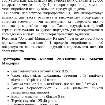
тротуарної плитки, сумарна потужність яких становить 12 000
квадратних метрів на добу. Це говорить про те, що компанія
може виробляти велику кількість продукції на день.
Технологія напівсухого вібропресування, яку використовує
компанія, дає змогу отримувати високоякісну продукцію з
точними геометричними параметрами та поверхнею, що не
схильна до корозії та стирання. Така продукція має довгий
термін експлуатації та чудово підходить для використання в
громадських місцях і на території приватних будинків.
Компанія "Золотий Мандарин Квадра" прагне до постійного
вдосконалення технологій і процесів виробництва, щоб
покращувати якість своєї продукції і задовольняти потреби
своїх клієнтів.
Тротуарна плитка Кирпич 200х100х80 ТМ Золотий
Мандарин:
Виготовляється з бетону класу В35.
Через відсутність шкідливих речовин і їх виділень
відмінно зберігає свої якості.
Висока міцність і зносостійкість (не більше 0,7 г/см2).
Висока морозостійкість - F200 (кількість циклів
замерзання-відтавання).
Водопоглинання - не більше 6 %.
Термін служби - 25-40 років.
Розміри плиток - 200х100 мм.