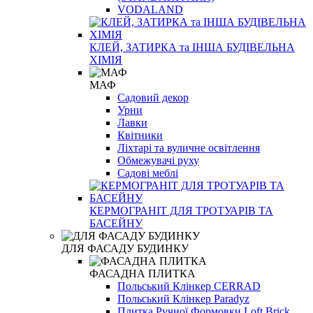
VODALAND
КЛЕЙ, ЗАТИРКА та ІНША БУДІВЕЛЬНА
ХІМІЯ
МАФ
Садовий декор
Урни
Лавки
Квітники
Ліхтарі та вуличне освітлення
Обмежувачі руху
Садові меблі
КЕРМОГРАНІТ ДЛЯ ТРОТУАРІВ ТА
БАСЕЙНУ
ДЛЯ ФАСАДУ БУДИНКУ
ФАСАДНА ПЛИТКА
Польський Клінкер CERRAD
Польський Клінкер Paradyz
Плитка Ручної Формовки Loft Brick