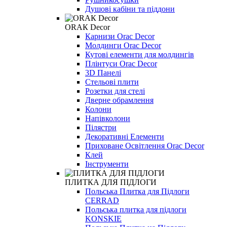
Душові кабіни та піддони
ОRАК Decor
Карнизи Orac Decor
Молдинги Orac Decor
Кутові елементи для молдингів
Плінтуси Orac Decor
3D Панелі
Стельові плити
Розетки для стелі
Дверне обрамлення
Колони
Напівколони
Пілястри
Декоративні Елементи
Приховане Освітлення Orac Decor
Клей
Інструменти
ПЛИТКА ДЛЯ ПІДЛОГИ
Польська Плитка для Підлоги
CERRAD
Польська плитка для підлоги
KONSKIE