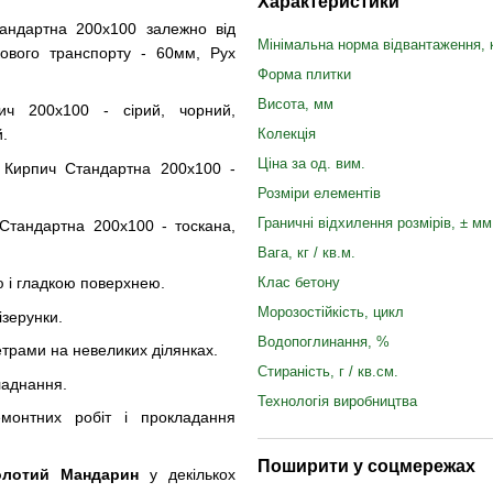
Характеристики
тандартна 200х100 залежно від
Мінімальна норма відвантаження, 
кового транспорту - 60мм, Рух
Форма плитки
Висота, мм
ич 200х100 - сірий, чорний,
Колекція
й.
Ціна за од. вим.
 Кирпич Стандартна 200х100 -
Розміри елементів
Граничні відхилення розмірів, ± мм
Стандартна 200х100 - тоскана,
Вага, кг / кв.м.
Клас бетону
ю і гладкою поверхнею.
Морозостійкість, цикл
ізерунки.
Водопоглинання, %
трами на невеликих ділянках.
Стираність, г / кв.см.
ладнання.
Технологія виробництва
монтних робіт і прокладання
Поширити у соцмережах
олотий Мандарин
у декількох