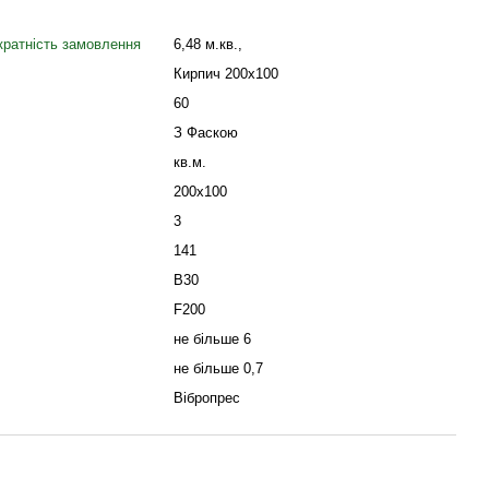
кратність замовлення
6,48 м.кв.,
Кирпич 200х100
60
З Фаскою
кв.м.
200x100
3
141
В30
F200
не більше 6
не більше 0,7
Вібропрес