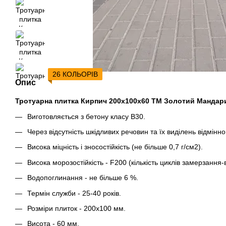
26 КОЛЬОРІВ
Опис
Тротуарна плитка Кирпич 200х100х60 ТМ Золотий Мандар
Виготовляється з бетону класу В30.
Через відсутність шкідливих речовин та їх виділень відмінно 
Висока міцність і зносостійкість (не більше 0,7 г/см2).
Висока морозостійкість - F200 (кількість циклів замерзання-
Водопоглинання - не більше 6 %.
Термін служби - 25-40 років.
Розміри плиток - 200х100 мм.
Висота - 60 мм.