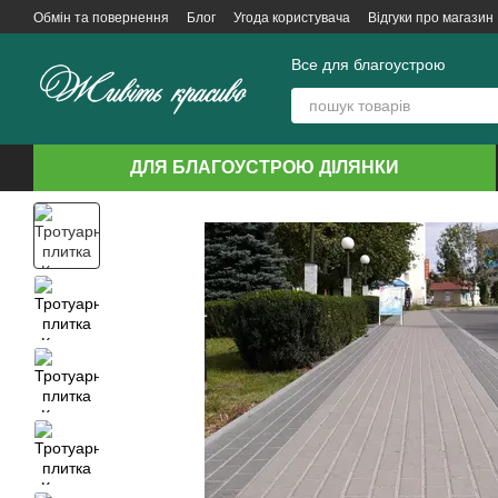
Перейти до основного контенту
Обмін та повернення
Блог
Угода користувача
Відгуки про магазин
Все для благоустрою
ДЛЯ БЛАГОУСТРОЮ ДІЛЯНКИ