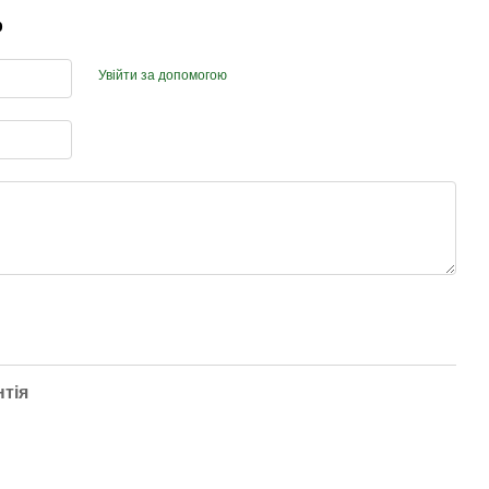
р
Увійти за допомогою
нтія