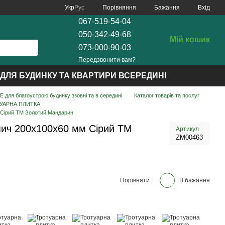
Порівняння
Укр
Рус
Бажання
Вхід
067-519-54-04
050-342-49-68
Мій кошик
073-000-90-03
Передзвонити вам?
ДЛЯ БУДИНКУ ТА КВАРТИРИ ВСЕРЕДИНІ
для благоустрою будинку ззовні та в середині
Каталог товарів та послуг
УАРНА ПЛИТКА
 Сірий ТМ Золотий Мандарин
пич 200х100х60 мм Сірий ТМ
Артикул
ZM00463
Порівняти
В бажання