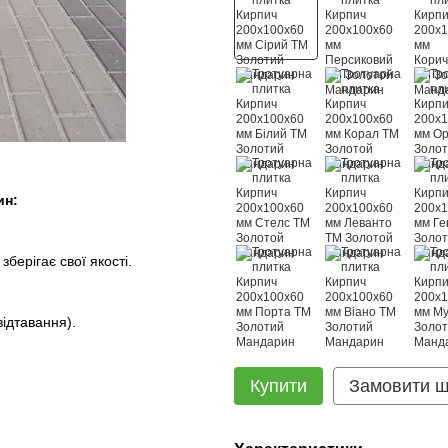
ин:
зберігає свої якості.
відтавання).
Купити
Замовити 