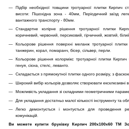
Підбір необхідної товщини тротуарної плитки Кирпич с
висоти: Пішохідна зона - 40мм, Періодичний заїзд лег
вантажного транспорту - 80мм.
Стандартне колірне рішення тротуарної плитки Кирп
коричневий, червоний, персиковий, гірчичний, жовтий, біли
Кольорове рішення поверхні меланж тротуарної плитки
танжерин, корал, помаранч, бісер, сільвер, перли.
Кольорове рішення колормікс тротуарної плитки Кирпич 
генуя, сієна, стелс, леванто.
Складається з прямокутної плитки одного розміру, з фаско
Широкий вибір кольорів дозволяє створювати ексклюзивні в
Можливість укладання зі складними геометричними параме
Для укладання достатньо малої кількості інструменту та об
Легко демонтується і монтується для проведення ре
комунікацій.
Ви можете купити бруківку Кирпич 200х100х60 ТМ З