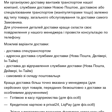
Ми організуємо доставку вантажів транспортом нашої
компанії, службами доставки Новою Поштою, доставкою або
спеціалізованим транспортом (маніпуляторами тощо) залежно
від типу товару, загального обслуговування та доставки самого
Замовника.
Для уточнення деталей доставки краще скласти своє
повідомлення у нашого менеджера і провести консультацію по
телефону.
Можливі варіанти доставки:
- доставка спецтранспортом
- адресна доставка службами доставки (Нова Пошта, Делівері,
Ін-Тайм)
- доставка до відправлення службами доставки (Нова Пошта,
Дейвері, Ін-Тайм)
- самовивіз зі складу поштовальця
Краща доставка більш точно вказана у менеджера (для
серйозних груп товарів, переданих безкоштовно з доставки за
особливими дорученнями)
Готівкою в касу підприємства (для фіз.осіб)
Кредитною карткою в privat24, LiqPay (для фіз.осіб)
Згідно з виставленим рахунком-фактурою через касу або