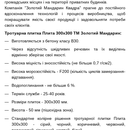
громадських місцях і на території приватних будинків.
Компанія "Золотий Мандарин Квадра" прагне до постійного
вдосконалення технологій і процесів виробництва, щоб
покращувати якість своєї продукції і задовольняти потреби
своїх клієнтів.
Тротуарна плитка Плита 300х300 ТМ Золотий Мандарин:
Виготовляється з бетону класу В30.
Через відсутність шкідливих речовин та їх виділень
відмінно зберігає свої якості.
Висока міцність і зносостійкість (не більше 0,7 г/см2).
Висока морозостійкість - F200 (кількість циклів замерзання-
відтавання).
Водопоглинання - не більше 6 %.
Термін служби - 25-40 років.
Розміри плиток - 300х300 мм.
Висота - 50 мм (пішохідна зона).
Стандартне колірне рішення тротуарної плитки Плита
300х300 - сірий, чорний, коричневий, червоний,
персиковий, гірчичний, жовтий, білий.