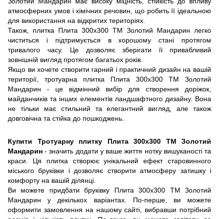
Золотий Мандарин має високу міцність, стійкість до впливу
атмосферних умов і хімічних речовин, що робить її ідеальною
для використання на відкритих територіях.
Також, плитка Плита 300х300 ТМ Золотий Мандарин легко
чиститься і підтримується в хорошому стані протягом
тривалого часу. Це дозволяє зберігати її привабливий
зовнішній вигляд протягом багатьох років.
Якщо ви хочете створити гарний і практичний дизайн на вашій
території, тротуарна плитка Плита 300х300 ТМ Золотий
Мандарин - це відмінний вибір для створення доріжок,
майданчиків та інших елементів ландшафтного дизайну. Вона
не тільки має стильний та елегантний вигляд, але також
довговічна та стійка до пошкоджень.
Купити Тротуарну плитку Плита 300х300 ТМ Золотий
Мандарин
- значить додати у ваше життя нотку вишуканості та
краси. Ця плитка створює унікальний ефект старовинного
міського бруківки і дозволяє створити атмосферу затишку і
комфорту на вашій ділянці.
Ви можете придбати бруківку Плита 300х300 ТМ Золотий
Мандарин у декількох варіантах. По-перше, ви можете
оформити замовлення на нашому сайті, вибравши потрібний