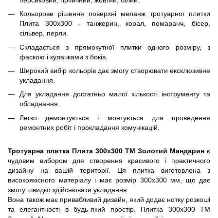
Кольорове рішення поверхні меланж тротуарної плитки
Плита 300х300 - танжерин, корал, помаранч, бісер,
сільвер, перли.
Складається з прямокутної плитки одного розміру, з
фаскою і кулачками з боків.
Широкий вибір кольорів дає змогу створювати ексклюзивне
укладання.
Для укладання достатньо малої кількості інструменту та
обладнання.
Легко демонтується і монтується для проведення
ремонтних робіт і прокладання комунікацій.
Тротуарна плитка Плита 300х300 ТМ Золотий Мандарин
є
чудовим вибором для створення красивого і практичного
дизайну на вашій території. Ця плитка виготовлена з
високоякісного матеріалу і має розмір 300х300 мм, що дає
змогу швидко здійснювати укладання.
Вона також має привабливий дизайн, який додає нотку розкоші
та елегантності в будь-який простір. Плитка 300х300 ТМ