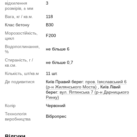
відхилення
3
розмірів, ± мм
Вага, кг / кв.м.
118
Клас бетону
В30
Морозостійкість,
F200
цикл
Водопоглинання,
не більше 6
%
Стираність, г /
не більше 0,7
кв.см.
Кількість, шт/кв.м
11 шт.
Де подивитися
Київ Правий берег:
пров. Ізяславський 6
(р-н Жилянського Моста)
, Київ Лівий
берег:
вул. Ялтинська 7 (р-н Дарницького
Ринку)
Колір
Червоний
Технологія
Вібропрес
виробництва
Відгуки