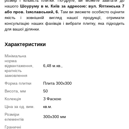
розмір і кількість плитки. По-друге, ви можете завітати до
нашого
Шоуруму в м. Київ за адресою: вул. Ялтинська 7
або пров. Ізяславський, 6.
Там ви зможете особисто оцінити
якість і зовнішній вигляд нашої продукції, отримати
консультацію наших фахівців і вибрати плитку, яка підходить
для вашої ділянки.
Характеристики
Мінімальна
норма
відвантаження,
6,48 м.кв.,
кратність
замовлення
Форма плитки
Плита 300х300
Висота, мм
50
Колекція
З Фаскою
Ціна за од. вим.
кв.м.
Розміри
300х300 мм
елементів
Граничні