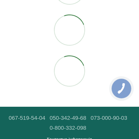
067-519-54-04
050-342-49-68
073-000-90-03
0-800-332-098
Контактна інформація