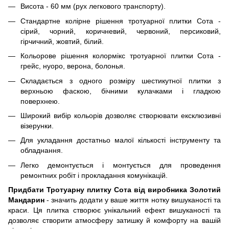
Висота - 60 мм (рух легкового транспорту).
Стандартне колірне рішення тротуарної плитки Сота -
сірий, чорний, коричневий, червоний, персиковий,
гірчичний, жовтий, білий.
Кольорове рішення колормікс тротуарної плитки Сота -
грейс, нуоро, верона, болонья.
Складається з одного розміру шестикутної плитки з
верхньою фаскою, бічними кулачками і гладкою
поверхнею.
Широкий вибір кольорів дозволяє створювати ексклюзивні
візерунки.
Для укладання достатньо малої кількості інструменту та
обладнання.
Легко демонтується і монтується для проведення
ремонтних робіт і прокладання комунікацій.
Придбати Тротуарну плитку Сота від виробника Золотий
Мандарин
- значить додати у ваше життя нотку вишуканості та
краси. Ця плитка створює унікальний ефект вишуканості та
дозволяє створити атмосферу затишку й комфорту на вашій