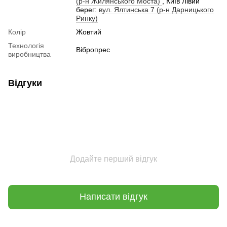
(р-н Жилянського Моста)
, Київ Лівий
берег:
вул. Ялтинська 7 (р-н Дарницького
Ринку)
Колір
Жовтий
Технологія
Вібропрес
виробництва
Відгуки
Додайте перший відгук
Написати відгук