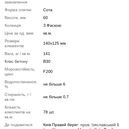
замовлення
Форма плитки
Сота
Висота, мм
60
Колекція
З Фаскою
Ціна за од. вим.
кв.м.
Розміри
140x125 мм
елементів
Вага, кг / кв.м.
141
Клас бетону
В30
Морозостійкість,
F200
цикл
Водопоглинання,
не більше 6
%
Стираність, г /
не більше 0,7
кв.см.
Кількість
комплектів на
78 шт.
кв.м.
Де подивитися
Київ Правий берег:
пров. Ізяславський 6