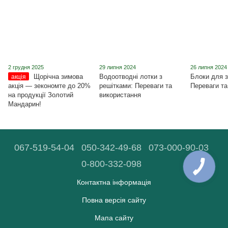
2 грудня 2025
29 липня 2024
26 липня 2024
Щорічна зимова
Водоотводні лотки з
Блоки для з
акція
акція ― зекономте до 20%
решітками: Переваги та
Переваги та
на продукції Золотий
використання
Мандарин!
067-519-54-04
050-342-49-68
073-000-90-03
0-800-332-098
Контактна інформація
Повна версія сайту
Мапа сайту