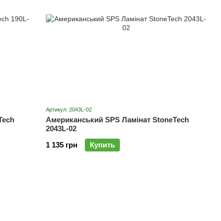
Артикул: 2043L-02
Tech
Американський SPS Ламінат StoneTech
2043L-02
1 135 грн
Купить