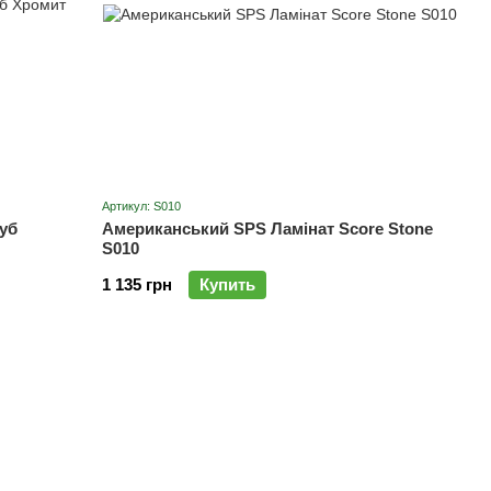
Артикул: S010
уб
Американський SPS Ламінат Score Stone
S010
1 135 грн
Купить