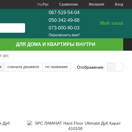
Сравнение
Укр
Рус
Желания
Вход
067-519-54-04
050-342-49-68
Мой заказ
073-000-90-03
Перезвонить вам?
ДЛЯ ДОМА И КВАРТИРЫ ВНУТРИ
Т SPC
и
сначала дешевле
по названию
Отображение: