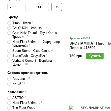
От Цена, грн
До Цена, грн
OK
Бренд
Titan - Титан
2
FALQUON - Фалькон
11
Grun Holz Triumf - Грун Хольз
Триумф
10
Артикул: 418609
Hard Floor Ultimate - Хард Флор
SPC ЛАМІНАТ Hard Floo
Ультимейт
8
Лорент 418609
Score Stone - Скор Стоне
4
StoneTech - СтоунТеч
3
750 грн
Купить
Verband Cement - Вербанд
Цемент
10
Страна производитель
Германия
11
Китай
30
Коллекция
ASTRO
2
Hard Floor Ultimate
8
The Floor Wood
11