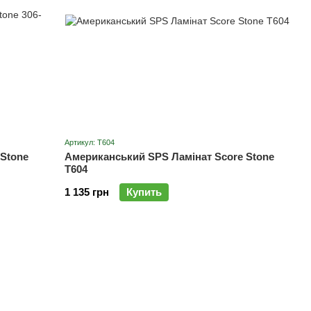
Артикул: T604
Stone
Американський SPS Ламінат Score Stone
T604
1 135 грн
Купить