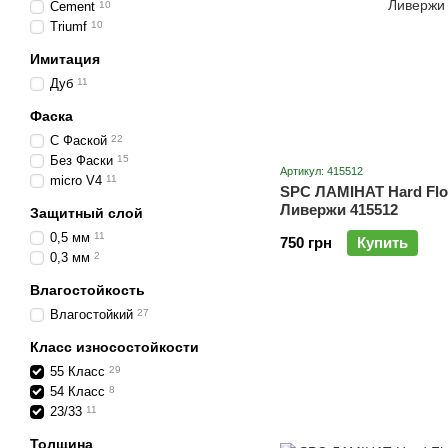
Cement
10
Triumf
10
Имитация
Дуб
11
Фаска
С Фаской
22
Без Фаски
15
Артикул: 415512
micro V4
11
SPC ЛАМІНАТ Hard Floo
Ливержи 415512
Защитный слой
0,5 мм
11
750 грн
Купить
0,3 мм
2
Влагостойкость
Влагостойкий
27
Класс износостойкости
55 Класс
29
54 Класс
8
23/33
11
Толщина