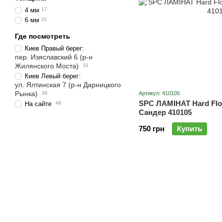
4 мм
17
6 мм
31
Где посмотреть
Киев Правый берег:
пер. Изяславский 6 (р-н
Жилянского Моста)
31
Киев Левый берег:
ул. Ялтинская 7 (р-н Дарницкого
Рынка)
36
Артикул: 410105
SPC ЛАМІНАТ Hard Floo
На сайте
48
Сандер 410105
750 грн
Купить