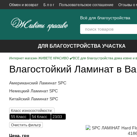
Перейти к основному контенту
Обмен и возврат
Б л о г
Пользовательское соглашение
Отзывы о 
Всё для благоустройства
ДЛЯ БЛАГОУСТРОЙСТВА УЧАСТКА
Интернет магазин ЖИВЕТЕ КРАСИВО ✔️ВСЕ для благоустройства дома извне и 
Влагостойкий Ламинат в В
Американский Ламинат SPC
Немецкий Ламинат SPC
Китайский Ламинат SPC
Класс износостойкости:
55 Класс
54 Класс
23/33
Очистить фильтр
Цена, грн