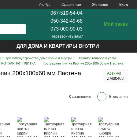
Сравнение
Укр
Рус
Желания
Вход
067-519-54-04
050-342-49-68
Мой заказ
073-000-90-03
Перезвонить вам?
ДЛЯ ДОМА И КВАРТИРЫ ВНУТРИ
Е для благоустройства дома извне и внутри
Каталог товаров и услуг
ТРОТУАРНАЯ ПЛИТКА
Тротуарная плитка Кирпич 200х100х60 мм Пастена
рпич 200х100х60 мм Пастена
Артикул
ZM00463
К сравнению
В желания