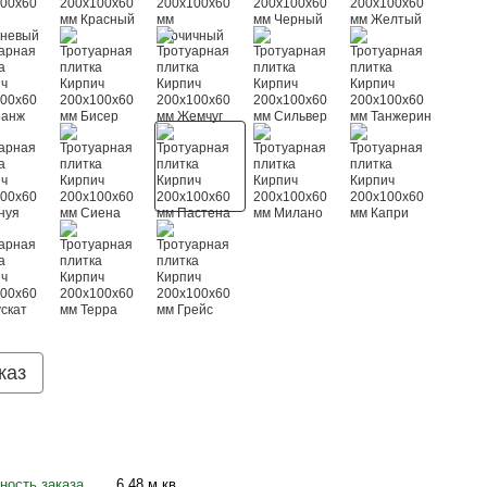
каз
ность заказа
6,48 м.кв.,