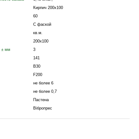
Кирпич 200х100
60
С фаской
кв.м.
200x100
 ± мм
3
141
B30
F200
не более 6
не более 0,7
Пастена
Вібропрес