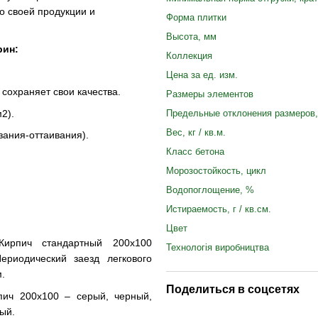
о своей продукции и
Форма плитки
Высота, мм
рин:
Коллекция
Цена за ед. изм.
 сохраняет свои качества.
Размеры элементов
2).
Предельные отклонения размеров,
Вес, кг / кв.м.
зания-оттаивания).
Класс бетона
Морозостойкость, цикл
Водопоглощение, %
Истираемость, г / кв.см.
Цвет
ирпич стандартный 200х100
Технологія виробництва
риодический заезд легкового
.
Поделиться в соцсетях
пич 200х100 – серый, черный,
ый.